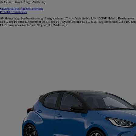
11
ab 155 mtl. leasen
zzgl. Anzahlung
Unverbindliches Angebot anfordern
Probefahrt vereinbaren
Abbildung zeigt Sonderausstattung. Energieverbrauch Toyota Yaris Active 1,5-l-VVT-iE Hybrid, Benzinmotor
68 kW (92 PS) und Elektromotor 59 kW (80 PS), Systemleistung 85 kW (116 PS); kombiniert: 3.8 l/100 km;
CO2-Emissionen kombiniert: 87 g/km; CO2-Klasse B.