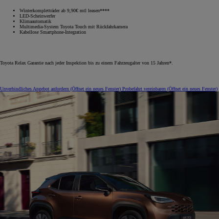
Winterkompletträder ab 9,90€ mtl leasen****
LED-Scheinwerfer
Klimaautomatik
Multimedia-System Toyota Touch mit Rückfahrkamera
Kabellose Smartphone-Integration
Toyota Relax Garantie nach jeder Inspektion bis zu einem Fahrzeugalter von 15 Jahren*.
Unverbindliches Angebot anfordern
(Öffnet ein neues Fenster)
Probefahrt vereinbaren
(Öffnet ein neues Fenster)