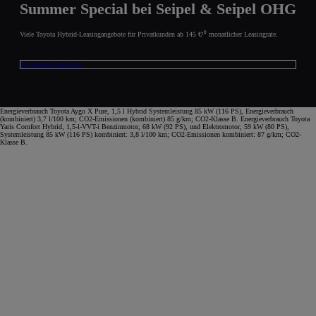
Summer Special bei Seipel & Seipel OHG
Viele Toyota Hybrid-Leasingangebote für Privatkunden ab 145 €¹⁰ monatlicher Leasingrate.
Zu unseren Angeboten
Energieverbrauch Toyota Aygo X Pure, 1,5 l Hybrid Systemleistung 85 kW (116 PS), Energieverbrauch
(kombiniert) 3,7 l/100 km; CO2-Emissionen (kombiniert) 85 g/km; CO2-Klasse B. Energieverbrauch Toyota
Yaris Comfort Hybrid, 1,5-l-VVT-i Benzinmotor, 68 kW (92 PS), und Elektromotor, 59 kW (80 PS),
Systemleistung 85 kW (116 PS) kombiniert: 3,8 l/100 km; CO2-Emissionen kombiniert: 87 g/km; CO2-
Klasse B.