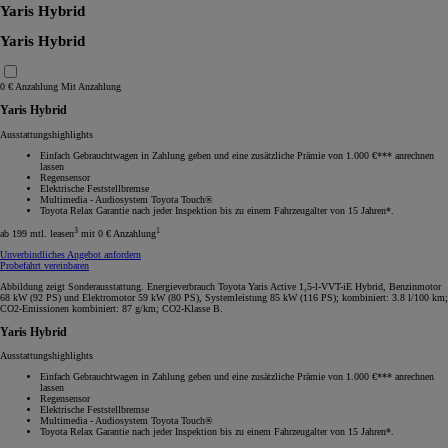
Yaris Hybrid
Yaris Hybrid
0 € Anzahlung
Mit Anzahlung
Yaris Hybrid
Ausstattungshighlights
Einfach Gebrauchtwagen in Zahlung geben und eine zusätzliche Prämie von 1.000 €*** anrechnen
lassen
Regensensor
Elektrische Feststellbremse
Multimedia - Audiosystem Toyota Touch®
Toyota Relax Garantie nach jeder Inspektion bis zu einem Fahrzeugalter von 15 Jahren*.
3
1
ab 199 mtl. leasen
mit 0 € Anzahlung
Unverbindliches Angebot anfordern
Probefahrt vereinbaren
Abbildung zeigt Sonderausstattung. Energieverbrauch Toyota Yaris Active 1,5-l-VVT-iE Hybrid, Benzinmotor
68 kW (92 PS) und Elektromotor 59 kW (80 PS), Systemleistung 85 kW (116 PS); kombiniert: 3.8 l/100 km;
CO2-Emissionen kombiniert: 87 g/km; CO2-Klasse B.
Yaris Hybrid
Ausstattungshighlights
Einfach Gebrauchtwagen in Zahlung geben und eine zusätzliche Prämie von 1.000 €*** anrechnen
lassen
Regensensor
Elektrische Feststellbremse
Multimedia - Audiosystem Toyota Touch®
Toyota Relax Garantie nach jeder Inspektion bis zu einem Fahrzeugalter von 15 Jahren*.