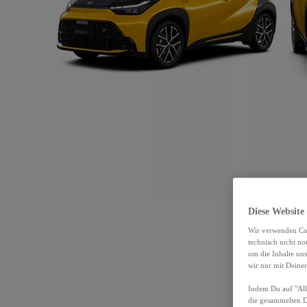
Diese Website
Wir verwenden Coo
technisch nicht n
um die Inhalte un
wir nur mit Deiner
Indem Du auf "Alle
die gesammelten 