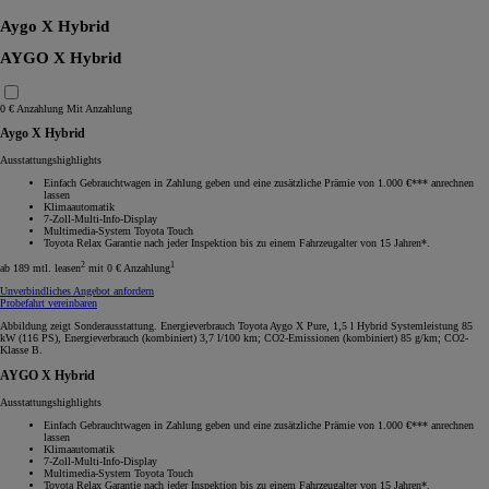
Aygo X Hybrid
AYGO X Hybrid
0 € Anzahlung
Mit Anzahlung
Aygo X Hybrid
Ausstattungshighlights
Einfach Gebrauchtwagen in Zahlung geben und eine zusätzliche Prämie von 1.000 €*** anrechnen
lassen
Klimaautomatik
7-Zoll-Multi-Info-Display
Multimedia-System Toyota Touch
Toyota Relax Garantie nach jeder Inspektion bis zu einem Fahrzeugalter von 15 Jahren*.
2
1
ab 189 mtl. leasen
mit 0 € Anzahlung
Unverbindliches Angebot anfordern
Probefahrt vereinbaren
Abbildung zeigt Sonderausstattung. Energieverbrauch Toyota Aygo X Pure, 1,5 l Hybrid Systemleistung 85
kW (116 PS), Energieverbrauch (kombiniert) 3,7 l/100 km; CO2-Emissionen (kombiniert) 85 g/km; CO2-
Klasse B.
AYGO X Hybrid
Ausstattungshighlights
Einfach Gebrauchtwagen in Zahlung geben und eine zusätzliche Prämie von 1.000 €*** anrechnen
lassen
Klimaautomatik
7-Zoll-Multi-Info-Display
Multimedia-System Toyota Touch
Toyota Relax Garantie nach jeder Inspektion bis zu einem Fahrzeugalter von 15 Jahren*.