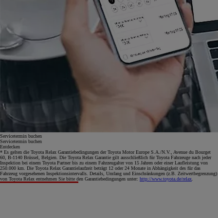
Servicetermin buchen
Servicetermin buchen
Entdecken
* Es gelten die Toyota Relax Garantiebedingungen der Toyota Motor Europe S.A./N.V., Avenue du Bourget
60, B-1140 Brüssel, Belgien. Die Toyota Relax Garantie gilt ausschließlich für Toyota Fahrzeuge nach jeder
Inspektion bei einem Toyota Partner bis zu einem Fahrzeugalter von 15 Jahren oder einer Laufleistung von
250.000 km. Die Toyota Relax Garantielaufzeit beträgt 12 oder 24 Monate in Abhängigkeit des für das
Fahrzeug vorgesehenen Inspektionsintervalls. Details, Umfang und Einschränkungen (z.B. Zeitwertbegrenzung)
von Toyota Relax entnehmen Sie bitte den Garantiebedingungen unter:
http://www.toyota.de/relax
.