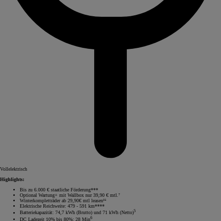
Vollelektrisch
Highlights:
Bis zu 6.000 € staatliche Förderung***
Optional Wartung+ mit Wallbox nur 39,90 € mtl.⁷
Winterkompletträder ab 29,90€ mtl leasen¹⁵
Elektrische Reichweite: 479 - 591 km****
5
Batteriekapazität: 74,7 kWh (Brutto) und 71 kWh (Netto)
6
DC Ladezeit 10% bis 80%: 28 Min