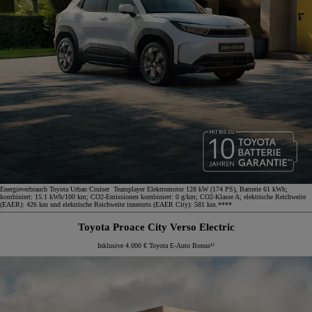
Energieverbrauch Toyota Urban Cruiser Teamplayer Elektromotor 128 kW (174 PS), Batterie 61 kWh;
kombiniert: 15.1 kWh/100 km; CO2-Emissionen kombiniert: 0 g/km; CO2-Klasse A; elektrische Reichweite
(EAER): 426 km und elektrische Reichweite innerorts (EAER City): 581 km.****
Toyota Proace City Verso Electric
Inklusive 4.000 € Toyota E-Auto Bonus¹²