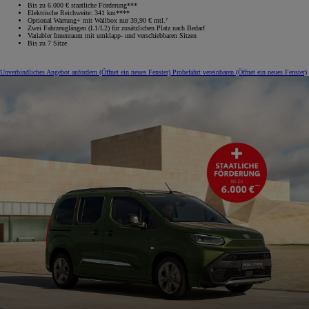
Bis zu 6.000 € staatliche Förderung***
Elektrische Reichweite: 341 km****
Optional Wartung+ mit Wallbox nur 39,90 € mtl.⁷
Zwei Fahrzeuglängen (L1/L2) für zusätzlichen Platz nach Bedarf
Variabler Innenraum mit umklapp‑ und verschiebbaren Sitzen
Bis zu 7 Sitze
Unverbindliches Angebot anfordern
(Öffnet ein neues Fenster)
Probefahrt vereinbaren
(Öffnet ein neues Fenster)