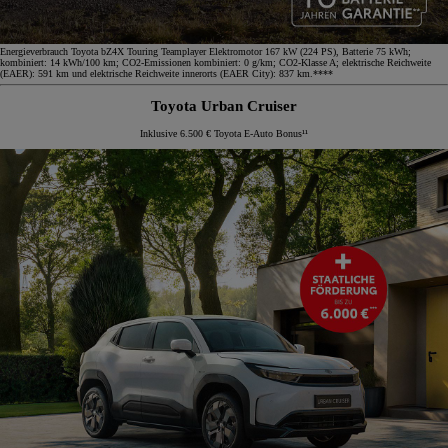
Energieverbrauch Toyota bZ4X Touring Teamplayer Elektromotor 167 kW (224 PS), Batterie 75 kWh;
kombiniert: 14 kWh/100 km; CO2-Emissionen kombiniert: 0 g/km; CO2-Klasse A; elektrische Reichweite
(EAER): 591 km und elektrische Reichweite innerorts (EAER City): 837 km.****
Toyota Urban Cruiser
Inklusive 6.500 € Toyota E-Auto Bonus¹¹