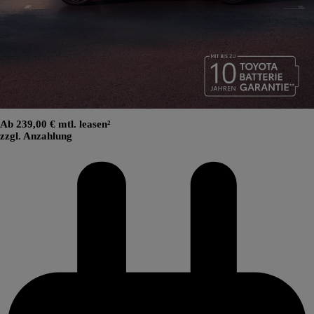
Ab 239,00 € mtl. leasen²
zzgl. Anzahlung