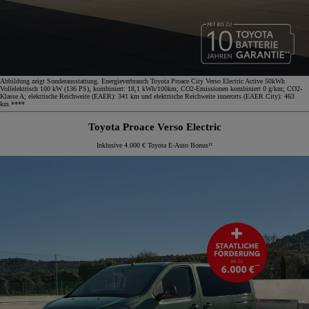
Abbildung zeigt Sonderausstattung. Energieverbrauch Toyota Proace City Verso Electric Active 50kWh
Vollelektrisch 100 kW (136 PS), kombiniert: 18,1 kWh/100km; CO2-Emissionen kombiniert 0 g/km; CO2-
Klasse A; elektrische Reichweite (EAER): 341 km und elektrische Reichweite innerorts (EAER City): 463
km.****
Toyota Proace Verso Electric
Inklusive 4.000 € Toyota E-Auto Bonus¹²