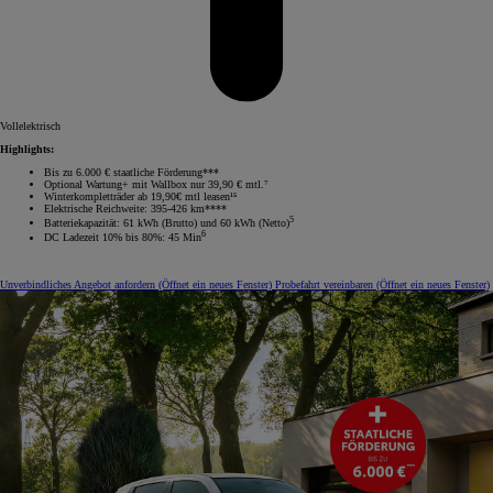
Vollelektrisch
Highlights:
Bis zu 6.000 € staatliche Förderung***
Optional Wartung+ mit Wallbox nur 39,90 € mtl.⁷
Winterkompletträder ab 19,90€ mtl leasen¹⁵
Elektrische Reichweite: 395-426 km****
5
Batteriekapazität: 61 kWh (Brutto) und 60 kWh (Netto)
6
DC Ladezeit 10% bis 80%: 45 Min
Unverbindliches Angebot anfordern
(Öffnet ein neues Fenster)
Probefahrt vereinbaren
(Öffnet ein neues Fenster)