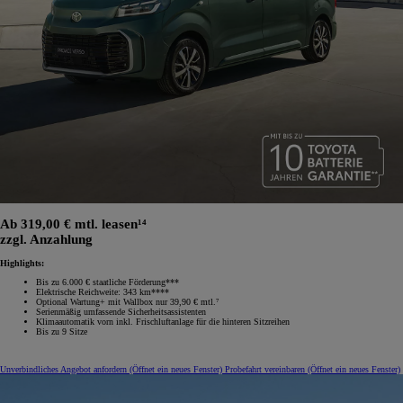
Ab 319,00 € mtl. leasen¹⁴
zzgl. Anzahlung
Highlights:
Bis zu 6.000 € staatliche Förderung***
Elektrische Reichweite: 343 km****
Optional Wartung+ mit Wallbox nur 39,90 € mtl.⁷
Serienmäßig umfassende Sicherheitsassistenten
Klimaautomatik vorn inkl. Frischluftanlage für die hinteren Sitzreihen
Bis zu 9 Sitze
Unverbindliches Angebot anfordern
(Öffnet ein neues Fenster)
Probefahrt vereinbaren
(Öffnet ein neues Fenster)