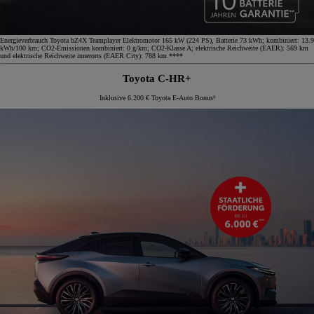
Energieverbrauch Toyota bZ4X Teamplayer Elektromotor 165 kW (224 PS), Batterie 73 kWh; kombiniert: 13.9
kWh/100 km; CO2-Emissionen kombiniert: 0 g/km; CO2-Klasse A; elektrische Reichweite (EAER): 569 km
und elektrische Reichweite innerorts (EAER City): 788 km.****
Toyota C-HR+
Inklusive 6.200 € Toyota E-Auto Bonus⁹