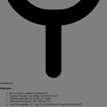
Vollelektrisch
Highlights:
Bis zu 6.000 € staatliche Förderung***
Optional Wartung+ mit Wallbox nur 39,90 € mtl.⁷
Winterkompletträder ab 29,90€ mtl leasen¹⁵
Elektrische Reichweite: 444 - 569 km****
5
Zwei Batteriegrößen: 57,7 und 73,1 kWh (Brutto) 54 und 69 kWh (Netto)
6