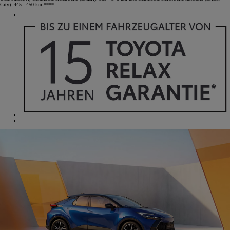
City): 445 - 450 km.****