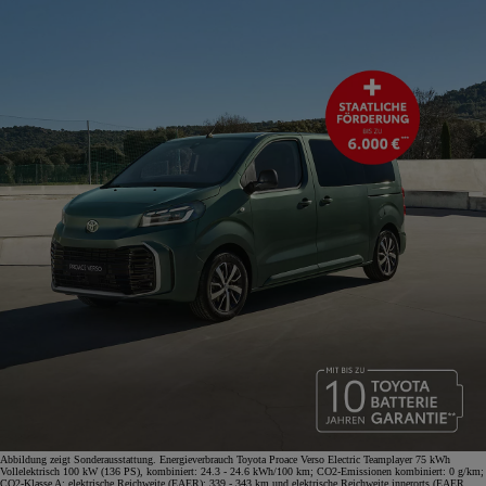
Abbildung zeigt Sonderausstattung. Energieverbrauch Toyota Proace Verso Electric Teamplayer 75 kWh
Vollelektrisch 100 kW (136 PS), kombiniert: 24.3 - 24.6 kWh/100 km; CO2-Emissionen kombiniert: 0 g/km;
CO2-Klasse A; elektrische Reichweite (EAER): 339 - 343 km und elektrische Reichweite innerorts (EAER