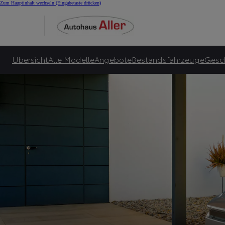
E-Auto Bonus für Alle
Zum Hauptinhalt wechseln
(Eingabetaste drücken)
Toyota garantiert bis zu 10.000€ E-Bonus***** und zusätzlich bis zu 6.000€ sta
Zu unseren Angeboten
Übersicht
Alle Modelle
Angebote
Bestandsfahrzeuge
Gesc