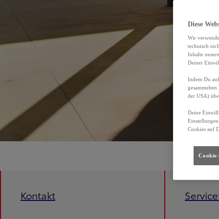
Diese Web
Wir verwende
technisch nic
Inhalte unser
Deiner Einwil
Indem Du auf 
gesammelten 
der USA) übe
Deine Einwill
Einstellungen
Cookies auf 
Cookie-
Kontakt
Servic