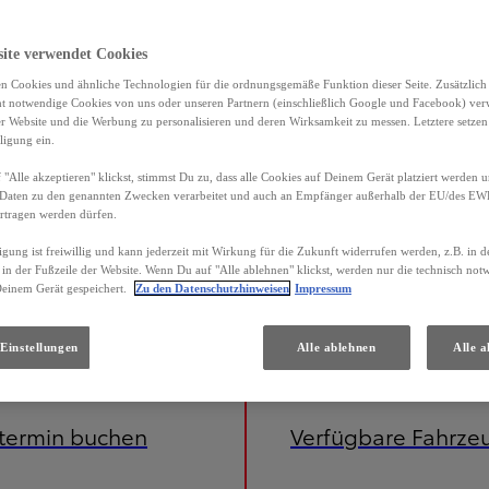
site verwendet Cookies
n Cookies und ähnliche Technologien für die ordnungsgemäße Funktion dieser Seite. Zusätzlic
ht notwendige Cookies von uns oder unseren Partnern (einschließlich Google und Facebook) ver
er Website und die Werbung zu personalisieren und deren Wirksamkeit zu messen. Letztere setzen
ligung ein.
"Alle akzeptieren" klickst, stimmst Du zu, dass alle Cookies auf Deinem Gerät platziert werden u
Daten zu den genannten Zwecken verarbeitet und auch an Empfänger außerhalb der EU/des EWR 
rtragen werden dürfen.
igung ist freiwillig und kann jederzeit mit Wirkung für die Zukunft widerrufen werden, z.B. in 
 in der Fußzeile der Website. Wenn Du auf "Alle ablehnen" klickst, werden nur die technisch no
Deinem Gerät gespeichert.
Zu den Datenschutzhinweisen
Impressum
Einstellungen
Alle ablehnen
Alle a
etermin buchen
Verfügbare Fahrze