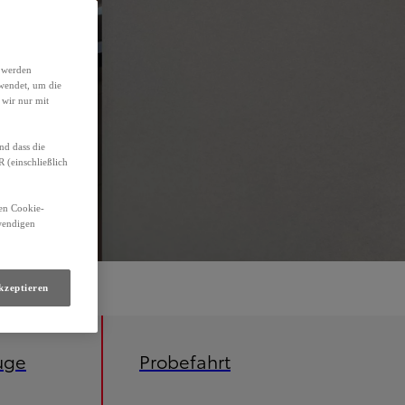
h werden
wendet, um die
 wir nur mit
nd dass die
(einschließlich
den Cookie-
twendigen
kzeptieren
uge
Probefahrt