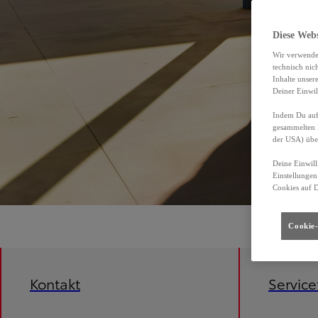
Diese Web
Wir verwende
technisch nic
Inhalte unser
Deiner Einwil
Indem Du auf 
gesammelten 
der USA) übe
Deine Einwill
Einstellungen
Cookies auf 
Cookie-
Kontakt
Servic