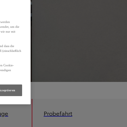
h werden
wendet, um die
 wir nur mit
nd dass die
(einschließlich
den Cookie-
twendigen
kzeptieren
uge
Probefahrt