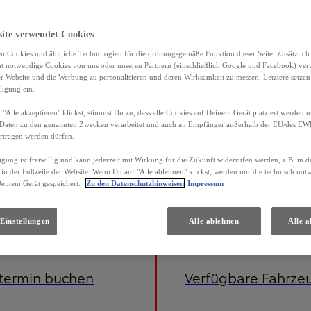
site verwendet Cookies
n Cookies und ähnliche Technologien für die ordnungsgemäße Funktion dieser Seite. Zusätzlic
ht notwendige Cookies von uns oder unseren Partnern (einschließlich Google und Facebook) ver
er Website und die Werbung zu personalisieren und deren Wirksamkeit zu messen. Letztere setzen
ligung ein.
"Alle akzeptieren" klickst, stimmst Du zu, dass alle Cookies auf Deinem Gerät platziert werden u
Daten zu den genannten Zwecken verarbeitet und auch an Empfänger außerhalb der EU/des EWR 
rtragen werden dürfen.
igung ist freiwillig und kann jederzeit mit Wirkung für die Zukunft widerrufen werden, z.B. in 
 in der Fußzeile der Website. Wenn Du auf "Alle ablehnen" klickst, werden nur die technisch no
Deinem Gerät gespeichert.
Zu den Datenschutzhinweisen
Impressum
Einstellungen
Alle ablehnen
Alle a
etermin buchen
Verfügbare Fahrze