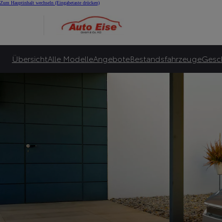
E-Auto Bonus für Alle
Zum Hauptinhalt wechseln
(Eingabetaste drücken)
Toyota garantiert bis zu 10.000€ E-Bonus***** und zusätzlich bis zu 6.000€ sta
Zu unseren Angeboten
Übersicht
Alle Modelle
Angebote
Bestandsfahrzeuge
Gesc