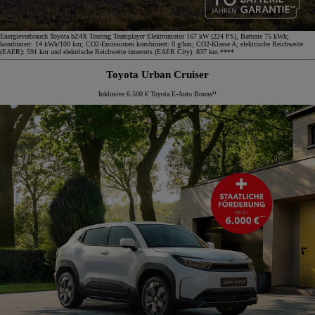
Energieverbrauch Toyota bZ4X Touring Teamplayer Elektromotor 167 kW (224 PS), Batterie 75 kWh;
kombiniert: 14 kWh/100 km; CO2-Emissionen kombiniert: 0 g/km; CO2-Klasse A; elektrische Reichweite
(EAER): 591 km und elektrische Reichweite innerorts (EAER City): 837 km.****
Toyota Urban Cruiser
Inklusive 6.500 € Toyota E-Auto Bonus¹¹