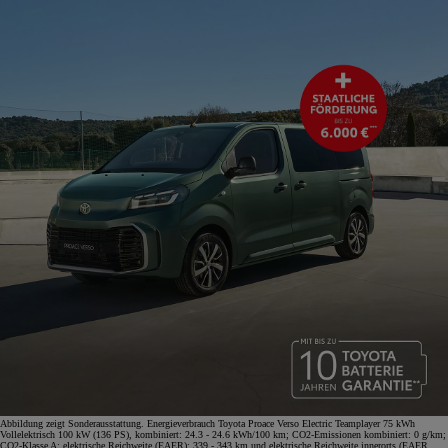
Abbildung zeigt Sonderausstattung. Energieverbrauch Toyota Proace Verso Electric Teamplayer 75 kWh
Vollelektrisch 100 kW (136 PS), kombiniert: 24.3 - 24.6 kWh/100 km; CO2-Emissionen kombiniert: 0 g/km;
CO2-Klasse A; elektrische Reichweite (EAER): 339 - 343 km und elektrische Reichweite innerorts (EAER