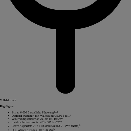
Vollelektrisch
Highlights:
Bis zu 6.000 € staatliche Förderung***
Optional Wartung+ mit Wallbox nur 39,90 € mtl.⁷
Winterkompletträder ab 29,90€ mtl leasen¹⁵
Elektrische Reichweite: 479 - 591 km****
5
Batteriekapazität: 74,7 kWh (Brutto) und 71 kWh (Netto)
6
DC Ladezeit 10% bis 80%: 28 Min