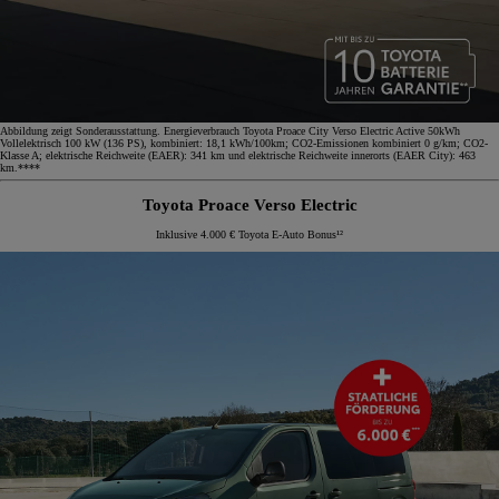
Abbildung zeigt Sonderausstattung. Energieverbrauch Toyota Proace City Verso Electric Active 50kWh
Vollelektrisch 100 kW (136 PS), kombiniert: 18,1 kWh/100km; CO2-Emissionen kombiniert 0 g/km; CO2-
Klasse A; elektrische Reichweite (EAER): 341 km und elektrische Reichweite innerorts (EAER City): 463
km.****
Toyota Proace Verso Electric
Inklusive 4.000 € Toyota E-Auto Bonus¹²