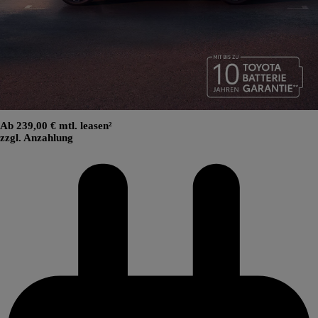
Ab 239,00 € mtl. leasen²
zzgl. Anzahlung