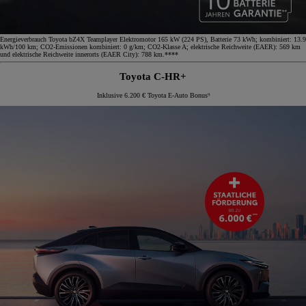
Energieverbrauch Toyota bZ4X Teamplayer Elektromotor 165 kW (224 PS), Batterie 73 kWh; kombiniert: 13.9
kWh/100 km; CO2-Emissionen kombiniert: 0 g/km; CO2-Klasse A; elektrische Reichweite (EAER): 569 km
und elektrische Reichweite innerorts (EAER City): 788 km.****
Toyota C-HR+
Inklusive 6.200 € Toyota E-Auto Bonus⁹