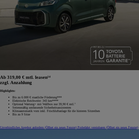
Ab 319,00 € mtl. leasen¹⁴
zzgl. Anzahlung
Highlights:
Bis zu 6.000 € staatliche Förderung***
Elektrische Reichweite: 343 km****
Optional Wartung+ mit Wallbox nur 39,90 € mtl.⁷
Serienmäßig umfassende Sicherheitsassistenten
Klimaautomatik vorn inkl. Frischluftanlage für die hinteren Sitzreihen
Bis zu 9 Sitze
Unverbindliches Angebot anfordern
(Öffnet ein neues Fenster)
Probefahrt vereinbaren
(Öffnet ein neues Fenster)