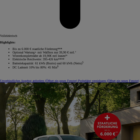
Vollelektrisch
Highlights:
Bis zu 6.000 € staatliche Förderung***
Optional Wartung+ mit Wallbox nur 39,90 € mtl.⁷
Winterkompletträder ab 19,90€ mtl leasen¹⁵
Elektrische Reichweite: 395-426 km****
5
Batteriekapazität: 61 kWh (Brutto) und 60 kWh (Netto)
6
DC Ladezeit 10% bis 80%: 45 Min
Unverbindliches Angebot anfordern
(Öffnet ein neues Fenster)
Probefahrt vereinbaren
(Öffnet ein neues Fenster)