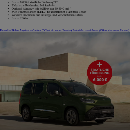
Bis zu 6.000 € staatliche Förderung***
Elektrische Reichweite: 341 km****
Optional Wartung+ mit Wallbox nur 39,90 € mtl.⁷
Zwei Fahrzeuglängen (L1/L2) für zusätzlichen Platz nach Bedarf
Variabler Innenraum mit umklapp‑ und verschiebbaren Sitzen
Bis zu 7 Sitze
Unverbindliches Angebot anfordern
(Öffnet ein neues Fenster)
Probefahrt vereinbaren
(Öffnet ein neues Fenster)