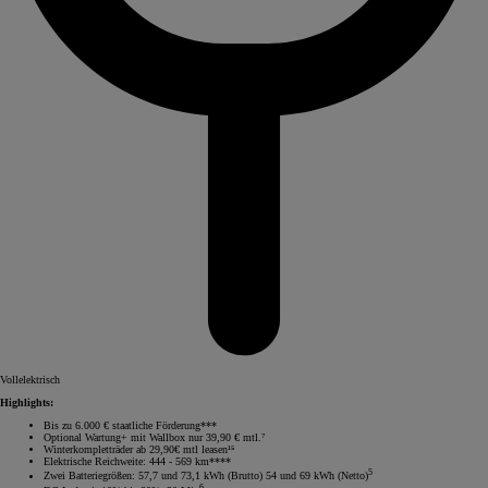
Vollelektrisch
Highlights:
Bis zu 6.000 € staatliche Förderung***
Optional Wartung+ mit Wallbox nur 39,90 € mtl.⁷
Winterkompletträder ab 29,90€ mtl leasen¹⁵
Elektrische Reichweite: 444 - 569 km****
5
Zwei Batteriegrößen: 57,7 und 73,1 kWh (Brutto) 54 und 69 kWh (Netto)
6