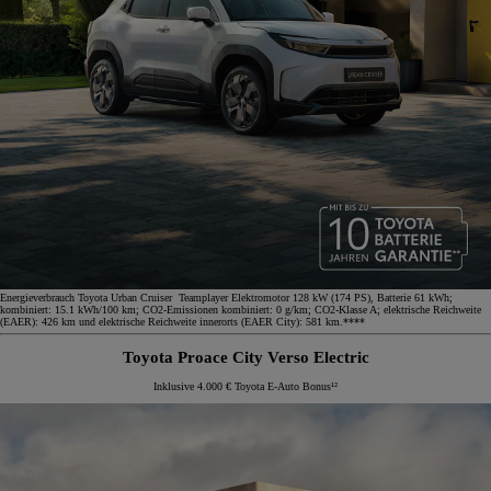
Energieverbrauch Toyota Urban Cruiser Teamplayer Elektromotor 128 kW (174 PS), Batterie 61 kWh;
kombiniert: 15.1 kWh/100 km; CO2-Emissionen kombiniert: 0 g/km; CO2-Klasse A; elektrische Reichweite
(EAER): 426 km und elektrische Reichweite innerorts (EAER City): 581 km.****
Toyota Proace City Verso Electric
Inklusive 4.000 € Toyota E-Auto Bonus¹²