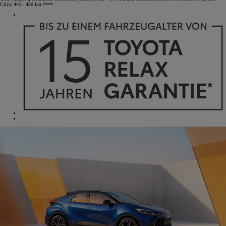
City): 445 - 450 km.****