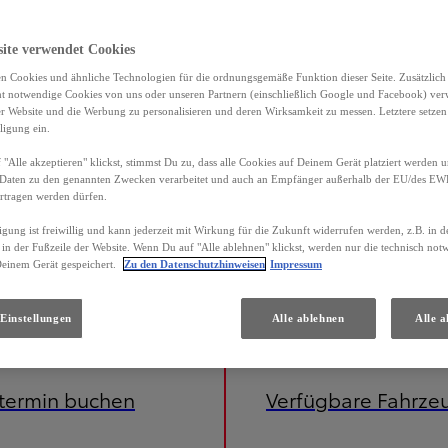
site verwendet Cookies
n Cookies und ähnliche Technologien für die ordnungsgemäße Funktion dieser Seite. Zusätzlic
ht notwendige Cookies von uns oder unseren Partnern (einschließlich Google und Facebook) ver
er Website und die Werbung zu personalisieren und deren Wirksamkeit zu messen. Letztere setzen
ligung ein.
"Alle akzeptieren" klickst, stimmst Du zu, dass alle Cookies auf Deinem Gerät platziert werden u
Daten zu den genannten Zwecken verarbeitet und auch an Empfänger außerhalb der EU/des EWR 
rtragen werden dürfen.
igung ist freiwillig und kann jederzeit mit Wirkung für die Zukunft widerrufen werden, z.B. in 
 in der Fußzeile der Website. Wenn Du auf "Alle ablehnen" klickst, werden nur die technisch no
Deinem Gerät gespeichert.
Zu den Datenschutzhinweisen
Impressum
Einstellungen
Alle ablehnen
Alle a
etermin buchen
Verfügbare Fahrze