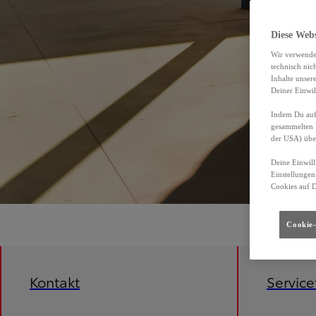
Diese Web
Wir verwende
technisch nic
Inhalte unser
Deiner Einwil
Indem Du auf 
gesammelten 
der USA) übe
Deine Einwill
Einstellungen
Cookies auf 
Cookie-
Kontakt
Servic