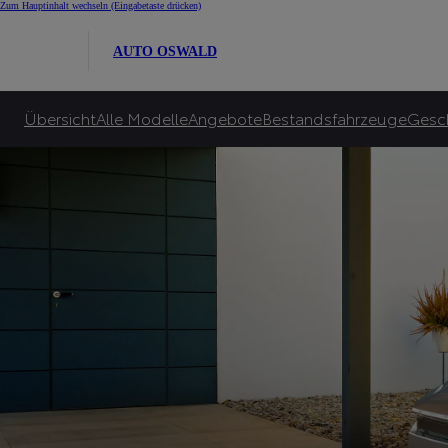
E-Auto Bonus für Alle
Zum Hauptinhalt wechseln
(Eingabetaste drücken)
Toyota garantiert bis zu 10.000€ E-Bonus***** und zusätzlich bis zu 6.000€ sta
AUTO OSWALD
Zu unseren Angeboten
Übersicht
Alle Modelle
Angebote
Bestandsfahrzeuge
Gesc