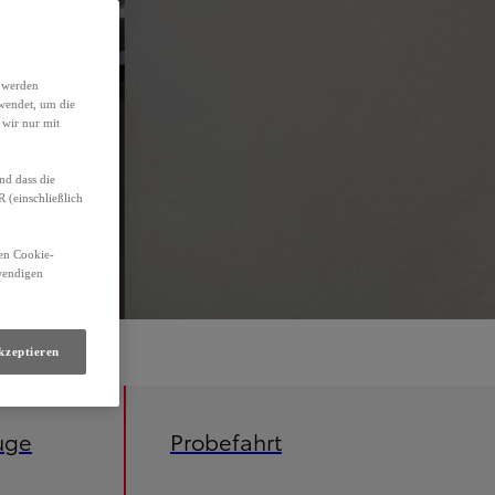
h werden
wendet, um die
 wir nur mit
nd dass die
(einschließlich
den Cookie-
twendigen
kzeptieren
uge
Probefahrt