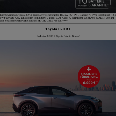
Energieverbrauch Toyota bZ4X Teamplayer Elektromotor 165 kW (224 PS), Batterie 73 kWh; kombiniert: 13.9
kWh/100 km; CO2-Emissionen kombiniert: 0 g/km; CO2-Klasse A; elektrische Reichweite (EAER): 569 km
und elektrische Reichweite innerorts (EAER City): 788 km.****
Toyota C-HR+
Inklusive 6.200 € Toyota E-Auto Bonus⁹