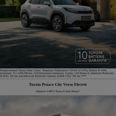
Energieverbrauch Toyota Urban Cruiser Teamplayer Elektromotor 128 kW (174 PS), Batterie 61 kWh;
kombiniert: 15.1 kWh/100 km; CO2-Emissionen kombiniert: 0 g/km; CO2-Klasse A; elektrische Reichweite
(EAER): 426 km und elektrische Reichweite innerorts (EAER City): 581 km.****
Toyota Proace City Verso Electric
Inklusive 4.000 € Toyota E-Auto Bonus¹²