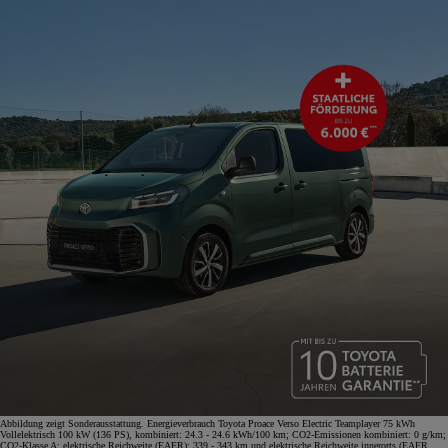
Abbildung zeigt Sonderausstattung. Energieverbrauch Toyota Proace Verso Electric Teamplayer 75 kWh
Vollelektrisch 100 kW (136 PS), kombiniert: 24.3 - 24.6 kWh/100 km; CO2-Emissionen kombiniert: 0 g/km;
CO2-Klasse A; elektrische Reichweite (EAER): 339 - 343 km und elektrische Reichweite innerorts (EAER