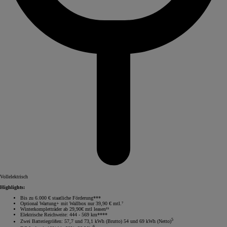
Vollelektrisch
Highlights:
Bis zu 6.000 € staatliche Förderung***
Optional Wartung+ mit Wallbox nur 39,90 € mtl.⁷
Winterkompletträder ab 29,90€ mtl leasen¹⁵
Elektrische Reichweite: 444 - 569 km****
5
Zwei Batteriegrößen: 57,7 und 73,1 kWh (Brutto) 54 und 69 kWh (Netto)
6