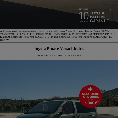
Abbildung zeigt Sonderausstattung. Energieverbrauch Toyota Proace City Verso Electric Active 50kWh
Vollelektrisch 100 kW (136 PS), kombiniert: 18,1 kWh/100km; CO2-Emissionen kombiniert 0 g/km; CO2-
Klasse A; elektrische Reichweite (EAER): 341 km und elektrische Reichweite innerorts (EAER City): 463
km.****
Toyota Proace Verso Electric
Inklusive 4.000 € Toyota E-Auto Bonus¹²