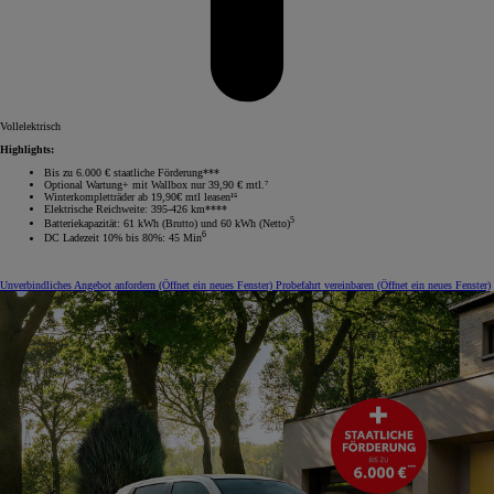
Vollelektrisch
Highlights:
Bis zu 6.000 € staatliche Förderung***
Optional Wartung+ mit Wallbox nur 39,90 € mtl.⁷
Winterkompletträder ab 19,90€ mtl leasen¹⁵
Elektrische Reichweite: 395-426 km****
5
Batteriekapazität: 61 kWh (Brutto) und 60 kWh (Netto)
6
DC Ladezeit 10% bis 80%: 45 Min
Unverbindliches Angebot anfordern
(Öffnet ein neues Fenster)
Probefahrt vereinbaren
(Öffnet ein neues Fenster)