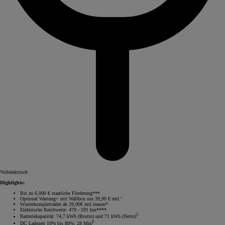
Vollelektrisch
Highlights:
Bis zu 6.000 € staatliche Förderung***
Optional Wartung+ mit Wallbox nur 39,90 € mtl.⁷
Winterkompletträder ab 29,90€ mtl leasen¹⁵
Elektrische Reichweite: 479 - 591 km****
5
Batteriekapazität: 74,7 kWh (Brutto) und 71 kWh (Netto)
6
DC Ladezeit 10% bis 80%: 28 Min