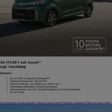
Ab 319,00 € mtl. leasen¹⁴
zzgl. Anzahlung
Highlights:
Bis zu 6.000 € staatliche Förderung***
Elektrische Reichweite: 343 km****
Optional Wartung+ mit Wallbox nur 39,90 € mtl.⁷
Serienmäßig umfassende Sicherheitsassistenten
Klimaautomatik vorn inkl. Frischluftanlage für die hinteren Sitzreihen
Bis zu 9 Sitze
Unverbindliches Angebot anfordern
(Öffnet ein neues Fenster)
Probefahrt vereinbaren
(Öffnet ein neues Fenster)