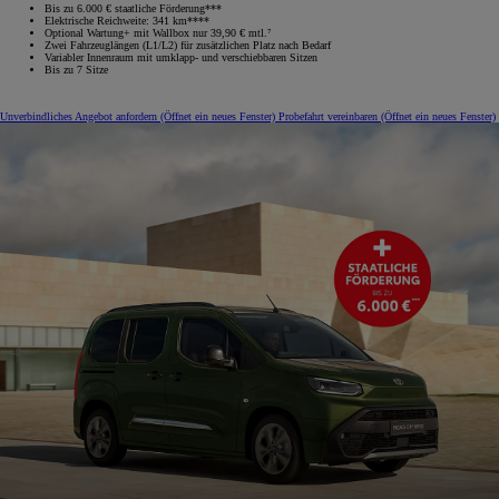
Bis zu 6.000 € staatliche Förderung***
Elektrische Reichweite: 341 km****
Optional Wartung+ mit Wallbox nur 39,90 € mtl.⁷
Zwei Fahrzeuglängen (L1/L2) für zusätzlichen Platz nach Bedarf
Variabler Innenraum mit umklapp‑ und verschiebbaren Sitzen
Bis zu 7 Sitze
Unverbindliches Angebot anfordern
(Öffnet ein neues Fenster)
Probefahrt vereinbaren
(Öffnet ein neues Fenster)