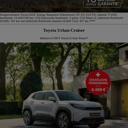
Energieverbrauch Toyota bZ4X Touring Teamplayer Elektromotor 167 kW (224 PS), Batterie 75 kWh;
kombiniert: 14 kWh/100 km; CO2-Emissionen kombiniert: 0 g/km; CO2-Klasse A; elektrische Reichweite
(EAER): 591 km und elektrische Reichweite innerorts (EAER City): 837 km.****
Toyota Urban Cruiser
Inklusive 6.500 € Toyota E-Auto Bonus¹¹