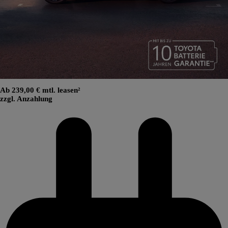
Ab 239,00 € mtl. leasen²
zzgl. Anzahlung