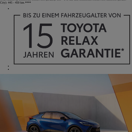
City): 445 - 450 km.****