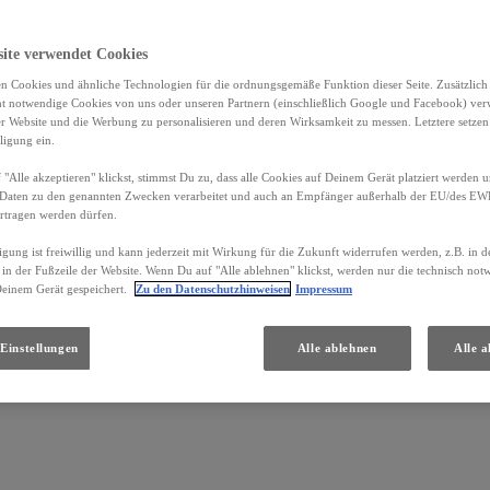
GmbH
site verwendet Cookies
n Cookies und ähnliche Technologien für die ordnungsgemäße Funktion dieser Seite. Zusätzlic
ht notwendige Cookies von uns oder unseren Partnern (einschließlich Google und Facebook) ver
er Website und die Werbung zu personalisieren und deren Wirksamkeit zu messen. Letztere setzen
ligung ein.
"Alle akzeptieren" klickst, stimmst Du zu, dass alle Cookies auf Deinem Gerät platziert werden u
Daten zu den genannten Zwecken verarbeitet und auch an Empfänger außerhalb der EU/des EWR 
Standorte und Öffnungszeiten
rtragen werden dürfen.
igung ist freiwillig und kann jederzeit mit Wirkung für die Zukunft widerrufen werden, z.B. in 
 in der Fußzeile der Website. Wenn Du auf "Alle ablehnen" klickst, werden nur die technisch no
Deinem Gerät gespeichert.
Zu den Datenschutzhinweisen
Impressum
Einstellungen
Alle ablehnen
Alle a