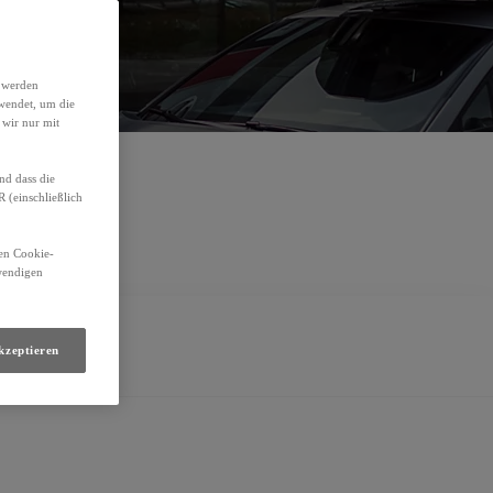
Termin vereinbaren
E-Mail schreiben
h werden
wendet, um die
 wir nur mit
nd dass die
(einschließlich
den Cookie-
twendigen
kzeptieren