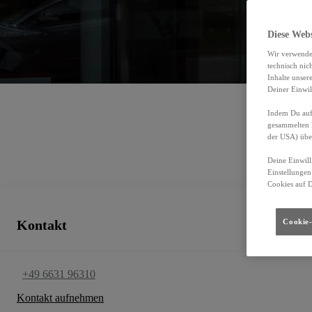
Auto-Center-Alsfeld AH 
00CD4-25F3D-7376A-61800-01220-3
Diese Web
Autorisierter Kundendienst, Gebrauchtwagen
Wir verwende
technisch nic
Inhalte unser
Deiner Einwil
Indem Du auf 
gesammelten 
der USA) übe
Deine Einwill
Einstellungen
Cookies auf 
Kontakt
Cookie-
+49 6631 96310
Kontakt aufnehmen