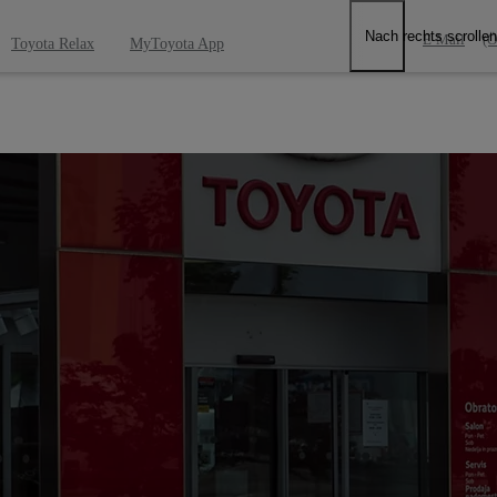
Nach rechts scrollen
E-Mail
(Ö
Toyota Relax
MyToyota App