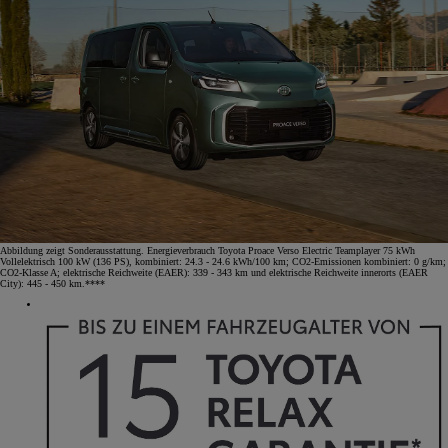
Abbildung zeigt Sonderausstattung. Energieverbrauch Toyota Proace Verso Electric Teamplayer 75 kWh
Vollelektrisch 100 kW (136 PS), kombiniert: 24.3 - 24.6 kWh/100 km; CO2-Emissionen kombiniert: 0 g/km;
CO2-Klasse A; elektrische Reichweite (EAER): 339 - 343 km und elektrische Reichweite innerorts (EAER
City): 445 - 450 km.****