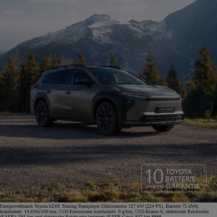
Energieverbrauch Toyota bZ4X Touring Teamplayer Elektromotor 167 kW (224 PS), Batterie 75 kWh;
kombiniert: 14 kWh/100 km; CO2-Emissionen kombiniert: 0 g/km; CO2-Klasse A; elektrische Reichweite
(EAER): 591 km und elektrische Reichweite innerorts (EAER City): 837 km.****