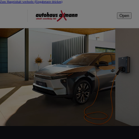
Zum Hauptinhalt wechseln
(Eingabetaste drücken)
Open