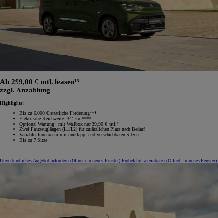
Ab 299,00 € mtl. leasen¹³
zzgl. Anzahlung
Highlights:
Bis zu 6.000 € staatliche Förderung***
Elektrische Reichweite: 341 km****
Optional Wartung+ mit Wallbox nur 39,90 € mtl.⁷
Zwei Fahrzeuglängen (L1/L2) für zusätzlichen Platz nach Bedarf
Variabler Innenraum mit umklapp‑ und verschiebbaren Sitzen
Bis zu 7 Sitze
Unverbindliches Angebot anfordern
(Öffnet ein neues Fenster)
Probefahrt vereinbaren
(Öffnet ein neues Fenster)