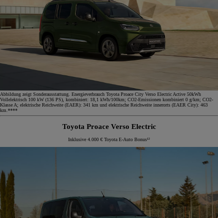
Abbildung zeigt Sonderausstattung. Energieverbrauch Toyota Proace City Verso Electric Active 50kWh
Vollelektrisch 100 kW (136 PS), kombiniert: 18,1 kWh/100km; CO2-Emissionen kombiniert 0 g/km; CO2-
Klasse A; elektrische Reichweite (EAER): 341 km und elektrische Reichweite innerorts (EAER City): 463
km.****
Toyota Proace Verso Electric
Inklusive 4.000 € Toyota E-Auto Bonus¹²