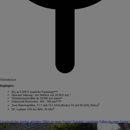
Vollelektrisch
Highlights:
Bis zu 6.000 € staatliche Förderung***
Optional Wartung+ mit Wallbox nur 39,90 € mtl.⁷
Winterkompletträder ab 29,90€ mtl leasen¹⁵
Elektrische Reichweite: 444 - 569 km****
5
Zwei Batteriegrößen: 57,7 und 73,1 kWh (Brutto) 54 und 69 kWh (Netto)
6
DC Ladezeit 10% bis 80%: 30 Min
Unverbindliches Angebot anfordern
(Öffnet ein neues Fenster)
Probefahrt vereinbaren
(Öffnet ein neues Fenster)