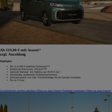
Ab 319,00 € mtl. leasen¹⁴
zzgl. Anzahlung
Highlights:
Bis zu 6.000 € staatliche Förderung***
Elektrische Reichweite: 343 km****
Optional Wartung+ mit Wallbox nur 39,90 € mtl.⁷
Serienmäßig umfassende Sicherheitsassistenten
Klimaautomatik vorn inkl. Frischluftanlage für die hinteren Sitzreihen
Bis zu 9 Sitze
Unverbindliches Angebot anfordern
(Öffnet ein neues Fenster)
Probefahrt vereinbaren
(Öffnet ein neues Fenster)