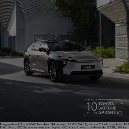
Energieverbrauch Toyota bZ4X Teamplayer Elektromotor 165 kW (224 PS), Batterie 73 kWh; kombiniert: 13.9
kWh/100 km; CO2-Emissionen kombiniert: 0 g/km; CO2-Klasse A; elektrische Reichweite (EAER): 569 km