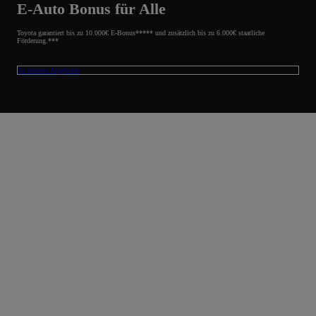
E-Auto Bonus für Alle
Toyota garantiert bis zu 10.000€ E-Bonus***** und zusätzlich bis zu 6.000€ staatliche
Förderung.***
Zu unseren Angeboten