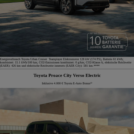
Energieverbrauch Toyota Urban Cruiser Teamplayer Elektromotor 128 kW (174 PS), Batterie 61 kWh;
kombiniert: 15.1 kWh/100 km; CO2-Emissionen kombiniert: 0 g/km; CO2-Klasse A; elektrische Reichweite
(EAER): 426 km und elektrische Reichweite innerorts (EAER City): 581 km.****
Toyota Proace City Verso Electric
Inklusive 4.000 € Toyota E-Auto Bonus¹²