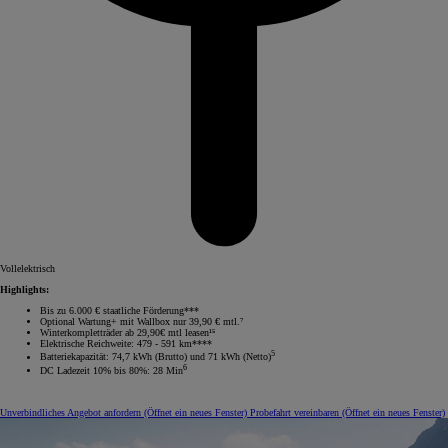
Vollelektrisch
Highlights:
Bis zu 6.000 € staatliche Förderung***
Optional Wartung+ mit Wallbox nur 39,90 € mtl.⁷
Winterkompletträder ab 29,90€ mtl leasen¹⁵
Elektrische Reichweite: 479 - 591 km****
5
Batteriekapazität: 74,7 kWh (Brutto) und 71 kWh (Netto)
6
DC Ladezeit 10% bis 80%: 28 Min
Unverbindliches Angebot anfordern
(Öffnet ein neues Fenster)
Probefahrt vereinbaren
(Öffnet ein neues Fenster)