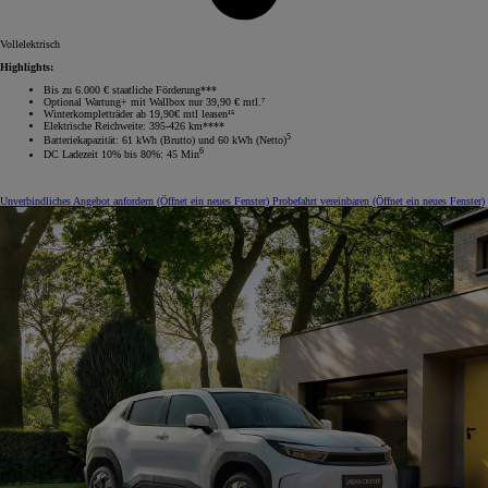
Vollelektrisch
Highlights:
Bis zu 6.000 € staatliche Förderung***
Optional Wartung+ mit Wallbox nur 39,90 € mtl.⁷
Winterkompletträder ab 19,90€ mtl leasen¹⁵
Elektrische Reichweite: 395-426 km****
5
Batteriekapazität: 61 kWh (Brutto) und 60 kWh (Netto)
6
DC Ladezeit 10% bis 80%: 45 Min
Unverbindliches Angebot anfordern
(Öffnet ein neues Fenster)
Probefahrt vereinbaren
(Öffnet ein neues Fenster)