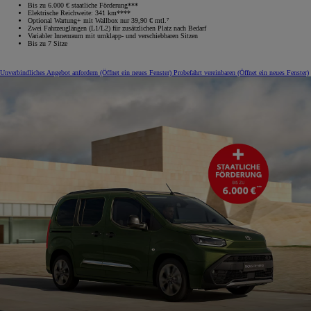
Bis zu 6.000 € staatliche Förderung***
Elektrische Reichweite: 341 km****
Optional Wartung+ mit Wallbox nur 39,90 € mtl.⁷
Zwei Fahrzeuglängen (L1/L2) für zusätzlichen Platz nach Bedarf
Variabler Innenraum mit umklapp‑ und verschiebbaren Sitzen
Bis zu 7 Sitze
Unverbindliches Angebot anfordern
(Öffnet ein neues Fenster)
Probefahrt vereinbaren
(Öffnet ein neues Fenster)