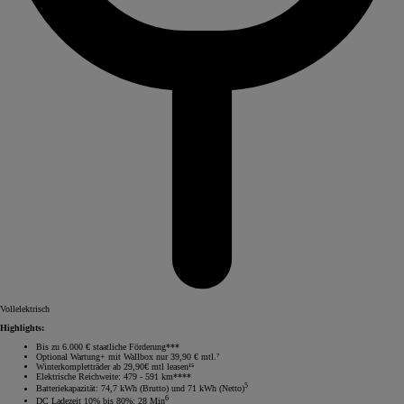
Vollelektrisch
Highlights:
Bis zu 6.000 € staatliche Förderung***
Optional Wartung+ mit Wallbox nur 39,90 € mtl.⁷
Winterkompletträder ab 29,90€ mtl leasen¹⁵
Elektrische Reichweite: 479 - 591 km****
5
Batteriekapazität: 74,7 kWh (Brutto) und 71 kWh (Netto)
6
DC Ladezeit 10% bis 80%: 28 Min