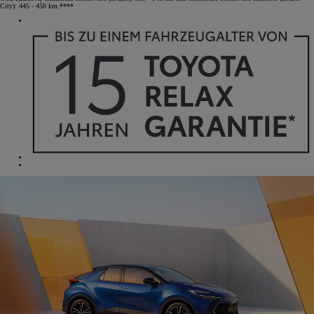
City): 445 - 450 km.****