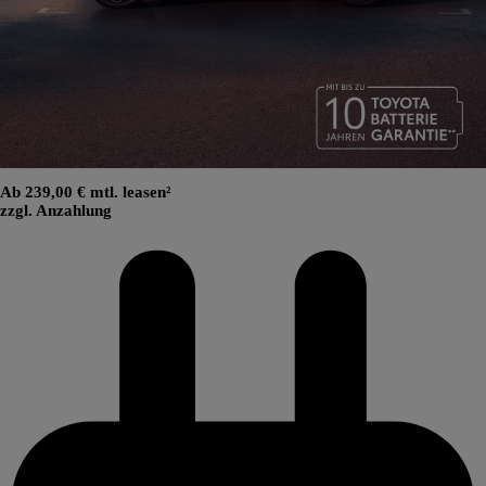
Ab 239,00 € mtl. leasen²
zzgl. Anzahlung