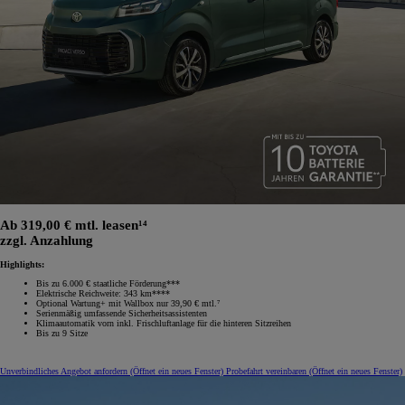
Ab 319,00 € mtl. leasen¹⁴
zzgl. Anzahlung
Highlights:
Bis zu 6.000 € staatliche Förderung***
Elektrische Reichweite: 343 km****
Optional Wartung+ mit Wallbox nur 39,90 € mtl.⁷
Serienmäßig umfassende Sicherheitsassistenten
Klimaautomatik vorn inkl. Frischluftanlage für die hinteren Sitzreihen
Bis zu 9 Sitze
Unverbindliches Angebot anfordern
(Öffnet ein neues Fenster)
Probefahrt vereinbaren
(Öffnet ein neues Fenster)