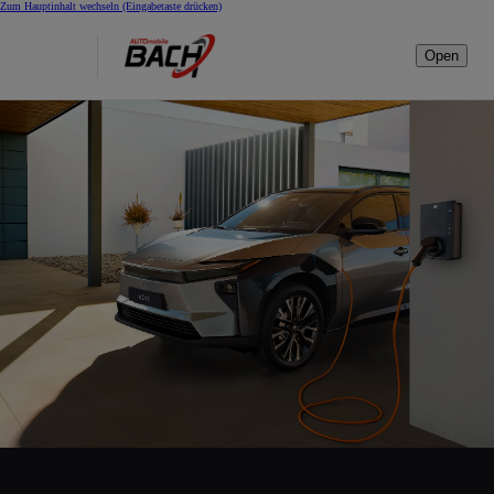
Zum Hauptinhalt wechseln
(Eingabetaste drücken)
Open