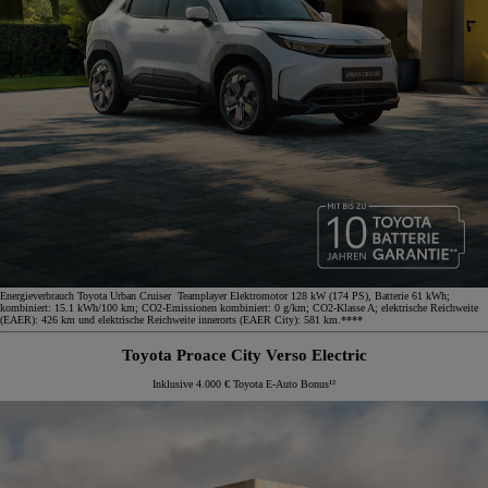
Energieverbrauch Toyota Urban Cruiser Teamplayer Elektromotor 128 kW (174 PS), Batterie 61 kWh;
kombiniert: 15.1 kWh/100 km; CO2-Emissionen kombiniert: 0 g/km; CO2-Klasse A; elektrische Reichweite
(EAER): 426 km und elektrische Reichweite innerorts (EAER City): 581 km.****
Toyota Proace City Verso Electric
Inklusive 4.000 € Toyota E-Auto Bonus¹²