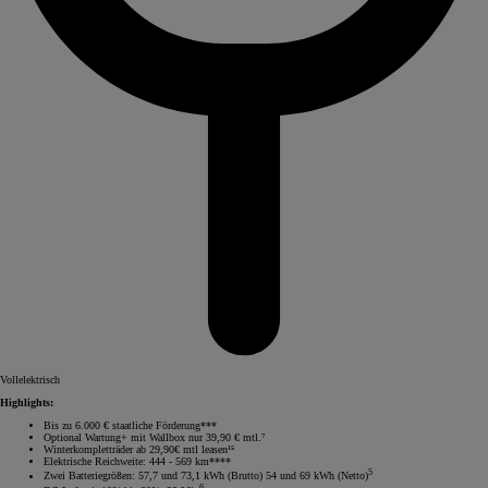
Vollelektrisch
Highlights:
Bis zu 6.000 € staatliche Förderung***
Optional Wartung+ mit Wallbox nur 39,90 € mtl.⁷
Winterkompletträder ab 29,90€ mtl leasen¹⁵
Elektrische Reichweite: 444 - 569 km****
5
Zwei Batteriegrößen: 57,7 und 73,1 kWh (Brutto) 54 und 69 kWh (Netto)
6