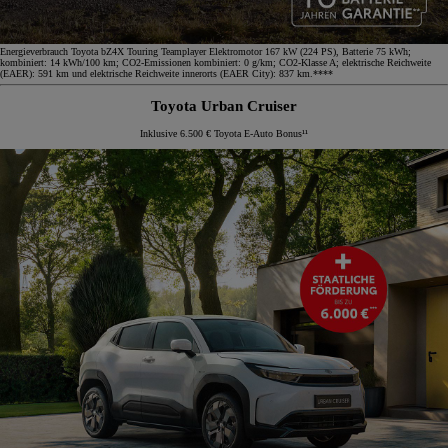
Energieverbrauch Toyota bZ4X Touring Teamplayer Elektromotor 167 kW (224 PS), Batterie 75 kWh;
kombiniert: 14 kWh/100 km; CO2-Emissionen kombiniert: 0 g/km; CO2-Klasse A; elektrische Reichweite
(EAER): 591 km und elektrische Reichweite innerorts (EAER City): 837 km.****
Toyota Urban Cruiser
Inklusive 6.500 € Toyota E-Auto Bonus¹¹