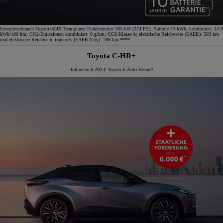
Energieverbrauch Toyota bZ4X Teamplayer Elektromotor 165 kW (224 PS), Batterie 73 kWh; kombiniert: 13.9
kWh/100 km; CO2-Emissionen kombiniert: 0 g/km; CO2-Klasse A; elektrische Reichweite (EAER): 569 km
und elektrische Reichweite innerorts (EAER City): 788 km.****
Toyota C-HR+
Inklusive 6.200 € Toyota E-Auto Bonus⁹