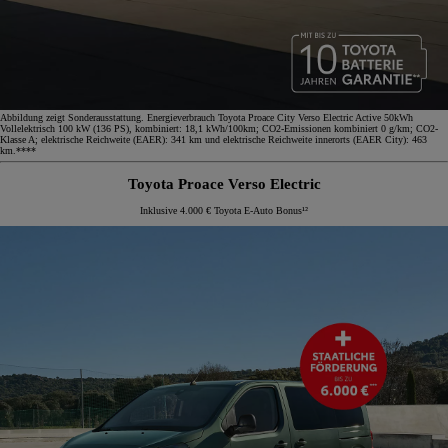
Abbildung zeigt Sonderausstattung. Energieverbrauch Toyota Proace City Verso Electric Active 50kWh
Vollelektrisch 100 kW (136 PS), kombiniert: 18,1 kWh/100km; CO2-Emissionen kombiniert 0 g/km; CO2-
Klasse A; elektrische Reichweite (EAER): 341 km und elektrische Reichweite innerorts (EAER City): 463
km.****
Toyota Proace Verso Electric
Inklusive 4.000 € Toyota E-Auto Bonus¹²