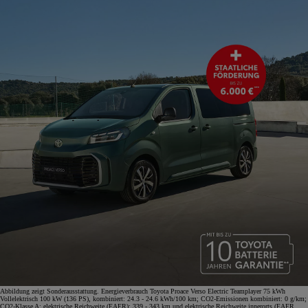
Abbildung zeigt Sonderausstattung. Energieverbrauch Toyota Proace Verso Electric Teamplayer 75 kWh
Vollelektrisch 100 kW (136 PS), kombiniert: 24.3 - 24.6 kWh/100 km; CO2-Emissionen kombiniert: 0 g/km;
CO2-Klasse A; elektrische Reichweite (EAER): 339 - 343 km und elektrische Reichweite innerorts (EAER