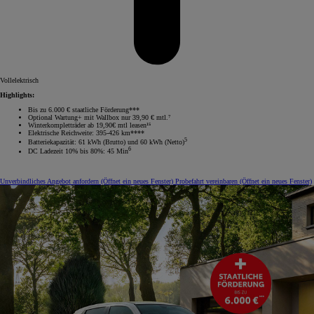
Vollelektrisch
Highlights:
Bis zu 6.000 € staatliche Förderung***
Optional Wartung+ mit Wallbox nur 39,90 € mtl.⁷
Winterkompletträder ab 19,90€ mtl leasen¹⁵
Elektrische Reichweite: 395-426 km****
5
Batteriekapazität: 61 kWh (Brutto) und 60 kWh (Netto)
6
DC Ladezeit 10% bis 80%: 45 Min
Unverbindliches Angebot anfordern
(Öffnet ein neues Fenster)
Probefahrt vereinbaren
(Öffnet ein neues Fenster)