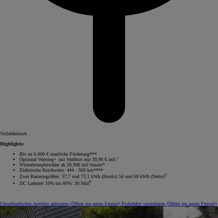
Vollelektrisch
Highlights:
Bis zu 6.000 € staatliche Förderung***
Optional Wartung+ mit Wallbox nur 39,90 € mtl.⁷
Winterkompletträder ab 29,90€ mtl leasen¹⁵
Elektrische Reichweite: 444 - 569 km****
5
Zwei Batteriegrößen: 57,7 und 73,1 kWh (Brutto) 54 und 69 kWh (Netto)
6
DC Ladezeit 10% bis 80%: 30 Min
Unverbindliches Angebot anfordern
(Öffnet ein neues Fenster)
Probefahrt vereinbaren
(Öffnet ein neues Fenster)