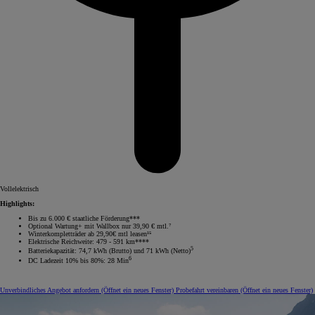
Vollelektrisch
Highlights:
Bis zu 6.000 € staatliche Förderung***
Optional Wartung+ mit Wallbox nur 39,90 € mtl.⁷
Winterkompletträder ab 29,90€ mtl leasen¹⁵
Elektrische Reichweite: 479 - 591 km****
5
Batteriekapazität: 74,7 kWh (Brutto) und 71 kWh (Netto)
6
DC Ladezeit 10% bis 80%: 28 Min
Unverbindliches Angebot anfordern
(Öffnet ein neues Fenster)
Probefahrt vereinbaren
(Öffnet ein neues Fenster)