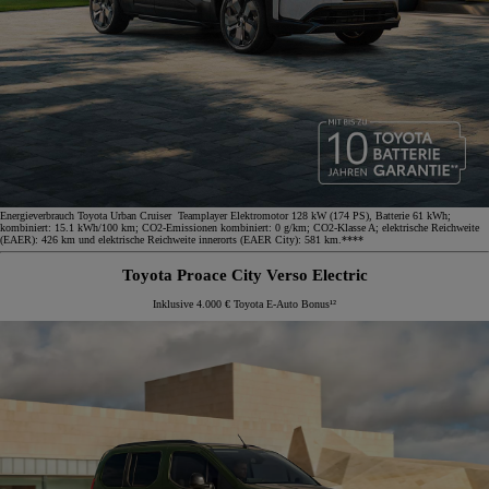
Energieverbrauch Toyota Urban Cruiser Teamplayer Elektromotor 128 kW (174 PS), Batterie 61 kWh;
kombiniert: 15.1 kWh/100 km; CO2-Emissionen kombiniert: 0 g/km; CO2-Klasse A; elektrische Reichweite
(EAER): 426 km und elektrische Reichweite innerorts (EAER City): 581 km.****
Toyota Proace City Verso Electric
Inklusive 4.000 € Toyota E-Auto Bonus¹²