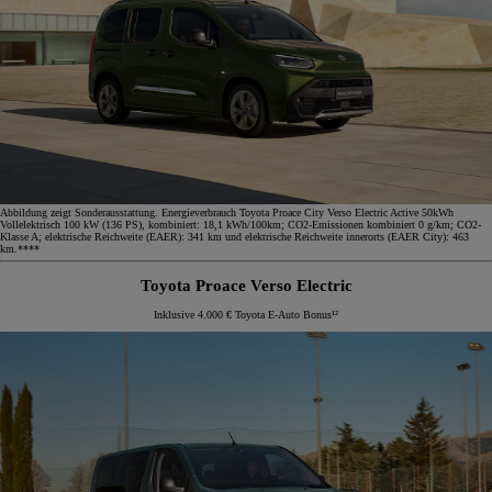
Abbildung zeigt Sonderausstattung. Energieverbrauch Toyota Proace City Verso Electric Active 50kWh
Vollelektrisch 100 kW (136 PS), kombiniert: 18,1 kWh/100km; CO2-Emissionen kombiniert 0 g/km; CO2-
Klasse A; elektrische Reichweite (EAER): 341 km und elektrische Reichweite innerorts (EAER City): 463
km.****
Toyota Proace Verso Electric
Inklusive 4.000 € Toyota E-Auto Bonus¹²