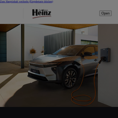
Zum Hauptinhalt wechseln
(Eingabetaste drücken)
Open