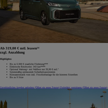
Ab 319,00 € mtl. leasen¹⁴
zzgl. Anzahlung
Highlights:
Bis zu 6.000 € staatliche Förderung***
Elektrische Reichweite: 343 km****
Optional Wartung+ mit Wallbox nur 39,90 € mtl.⁷
Serienmäßig umfassende Sicherheitsassistenten
Klimaautomatik vorn inkl. Frischluftanlage für die hinteren Sitzreihen
Bis zu 9 Sitze
Unverbindliches Angebot anfordern
(Öffnet ein neues Fenster)
Probefahrt vereinbaren
(Öffnet ein neues Fenster)