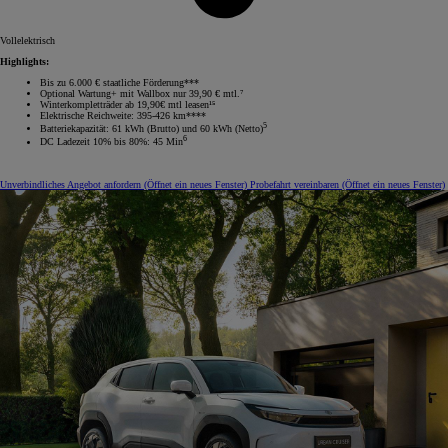
Vollelektrisch
Highlights:
Bis zu 6.000 € staatliche Förderung***
Optional Wartung+ mit Wallbox nur 39,90 € mtl.⁷
Winterkompletträder ab 19,90€ mtl leasen¹⁵
Elektrische Reichweite: 395-426 km****
5
Batteriekapazität: 61 kWh (Brutto) und 60 kWh (Netto)
6
DC Ladezeit 10% bis 80%: 45 Min
Unverbindliches Angebot anfordern
(Öffnet ein neues Fenster)
Probefahrt vereinbaren
(Öffnet ein neues Fenster)