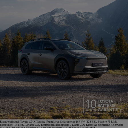
Energieverbrauch Toyota bZ4X Touring Teamplayer Elektromotor 167 kW (224 PS), Batterie 75 kWh;
kombiniert: 14 kWh/100 km; CO2-Emissionen kombiniert: 0 g/km; CO2-Klasse A; elektrische Reichweite
(EAER): 591 km und elektrische Reichweite innerorts (EAER City): 837 km.****