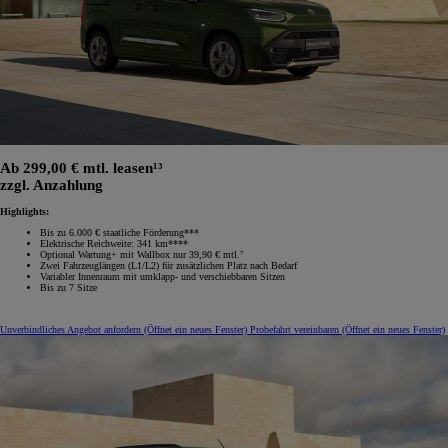
Ab 299,00 € mtl. leasen¹³
zzgl. Anzahlung
Highlights:
Bis zu 6.000 € staatliche Förderung***
Elektrische Reichweite: 341 km****
Optional Wartung+ mit Wallbox nur 39,90 € mtl.⁷
Zwei Fahrzeuglängen (L1/L2) für zusätzlichen Platz nach Bedarf
Variabler Innenraum mit umklapp‑ und verschiebbaren Sitzen
Bis zu 7 Sitze
Unverbindliches Angebot anfordern
(Öffnet ein neues Fenster)
Probefahrt vereinbaren
(Öffnet ein neues Fenster)