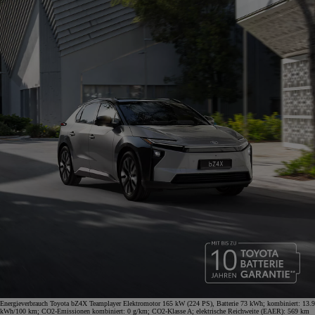
Energieverbrauch Toyota bZ4X Teamplayer Elektromotor 165 kW (224 PS), Batterie 73 kWh; kombiniert: 13.9
kWh/100 km; CO2-Emissionen kombiniert: 0 g/km; CO2-Klasse A; elektrische Reichweite (EAER): 569 km