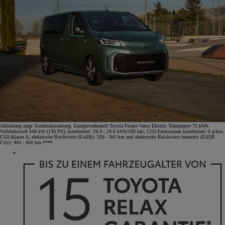
Abbildung zeigt Sonderausstattung. Energieverbrauch Toyota Proace Verso Electric Teamplayer 75 kWh
Vollelektrisch 100 kW (136 PS), kombiniert: 24.3 - 24.6 kWh/100 km; CO2-Emissionen kombiniert: 0 g/km;
CO2-Klasse A; elektrische Reichweite (EAER): 339 - 343 km und elektrische Reichweite innerorts (EAER
City): 445 - 450 km.****