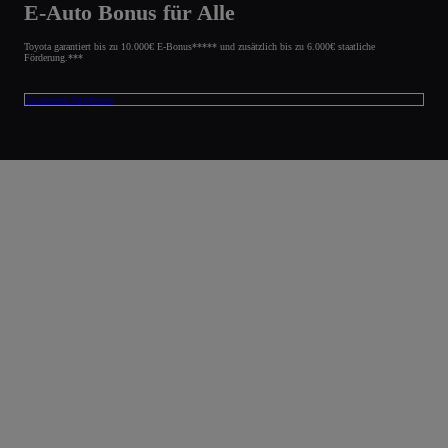
E-Auto Bonus für Alle
Toyota garantiert bis zu 10.000€ E-Bonus***** und zusätzlich bis zu 6.000€ staatliche
Förderung.***
Zu unseren Angeboten