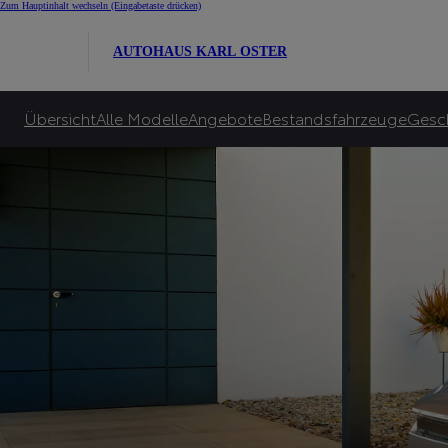
E-Auto Bonus für Alle
Zum Hauptinhalt wechseln
(Eingabetaste drücken)
Toyota garantiert bis zu 10.000€ E-Bonus***** und zusätzlich bis zu 6.000€ sta
AUTOHAUS KARL OSTER
Zu unseren Angeboten
Übersicht
Alle Modelle
Angebote
Bestandsfahrzeuge
Gesc