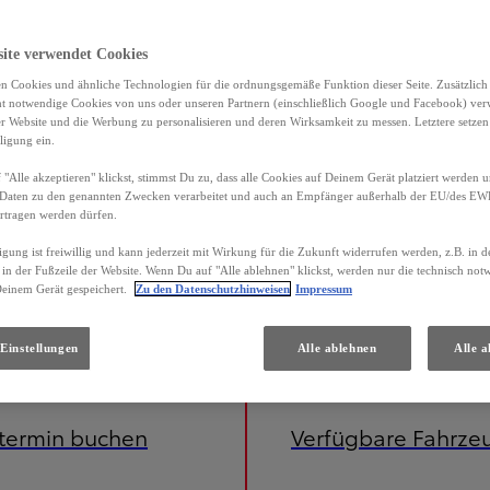
site verwendet Cookies
n Cookies und ähnliche Technologien für die ordnungsgemäße Funktion dieser Seite. Zusätzlic
ht notwendige Cookies von uns oder unseren Partnern (einschließlich Google und Facebook) ver
er Website und die Werbung zu personalisieren und deren Wirksamkeit zu messen. Letztere setzen
ligung ein.
"Alle akzeptieren" klickst, stimmst Du zu, dass alle Cookies auf Deinem Gerät platziert werden u
Daten zu den genannten Zwecken verarbeitet und auch an Empfänger außerhalb der EU/des EWR 
rtragen werden dürfen.
igung ist freiwillig und kann jederzeit mit Wirkung für die Zukunft widerrufen werden, z.B. in 
 in der Fußzeile der Website. Wenn Du auf "Alle ablehnen" klickst, werden nur die technisch no
Deinem Gerät gespeichert.
Zu den Datenschutzhinweisen
Impressum
Einstellungen
Alle ablehnen
Alle a
etermin buchen
Verfügbare Fahrze