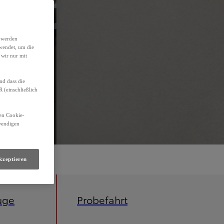
h werden
wendet, um die
 wir nur mit
nd dass die
(einschließlich
den Cookie-
twendigen
kzeptieren
uge
Probefahrt