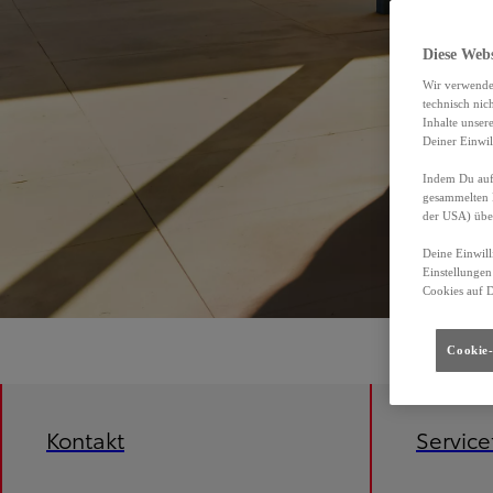
Diese Web
Wir verwende
technisch nic
Inhalte unser
Deiner Einwil
Indem Du auf 
gesammelten 
der USA) übe
Deine Einwill
Einstellungen
Cookies auf 
Cookie-
Kontakt
Servic