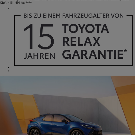
City): 445 - 450 km.****