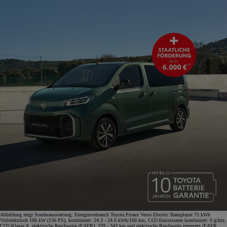
Abbildung zeigt Sonderausstattung. Energieverbrauch Toyota Proace Verso Electric Teamplayer 75 kWh
Vollelektrisch 100 kW (136 PS), kombiniert: 24.3 - 24.6 kWh/100 km; CO2-Emissionen kombiniert: 0 g/km;
CO2-Klasse A; elektrische Reichweite (EAER): 339 - 343 km und elektrische Reichweite innerorts (EAER