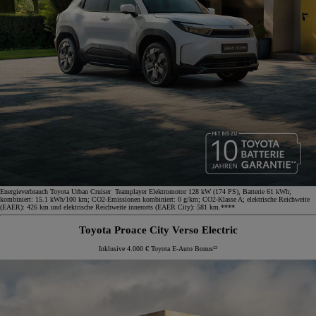
Energieverbrauch Toyota Urban Cruiser Teamplayer Elektromotor 128 kW (174 PS), Batterie 61 kWh;
kombiniert: 15.1 kWh/100 km; CO2-Emissionen kombiniert: 0 g/km; CO2-Klasse A; elektrische Reichweite
(EAER): 426 km und elektrische Reichweite innerorts (EAER City): 581 km.****
Toyota Proace City Verso Electric
Inklusive 4.000 € Toyota E-Auto Bonus¹²