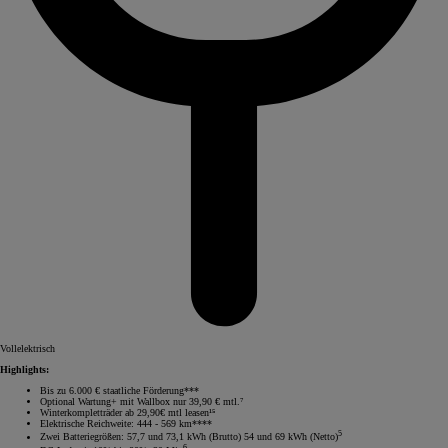
Vollelektrisch
Highlights:
Bis zu 6.000 € staatliche Förderung***
Optional Wartung+ mit Wallbox nur 39,90 € mtl.⁷
Winterkompletträder ab 29,90€ mtl leasen¹⁵
Elektrische Reichweite: 444 - 569 km****
5
Zwei Batteriegrößen: 57,7 und 73,1 kWh (Brutto) 54 und 69 kWh (Netto)
6