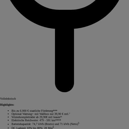
Vollelektrisch
Highlights:
Bis zu 6.000 € staatliche Förderung***
Optional Wartung+ mit Wallbox nur 39,90 € mtl.⁷
Winterkompletträder ab 29,90€ mtl leasen¹⁵
Elektrische Reichweite: 479 - 591 km****
5
Batteriekapazität: 74,7 kWh (Brutto) und 71 kWh (Netto)
6
DC Ladezeit 10% bis 80%: 28 Min