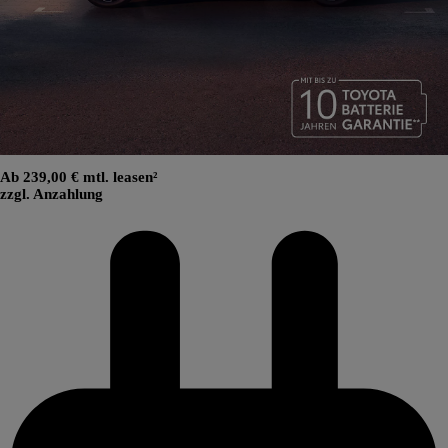
Ab 239,00 € mtl. leasen²
zzgl. Anzahlung