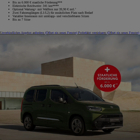
Bis zu 6.000 € staatliche Förderung***
Elektrische Reichweite: 341 km****
Optional Wartung+ mit Wallbox nur 39,90 € mtl.⁷
Zwei Fahrzeuglängen (L1/L2) für zusätzlichen Platz nach Bedarf
Variabler Innenraum mit umklapp‑ und verschiebbaren Sitzen
Bis zu 7 Sitze
Unverbindliches Angebot anfordern
(Öffnet ein neues Fenster)
Probefahrt vereinbaren
(Öffnet ein neues Fenster)