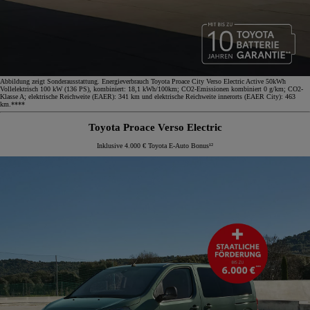
Abbildung zeigt Sonderausstattung. Energieverbrauch Toyota Proace City Verso Electric Active 50kWh
Vollelektrisch 100 kW (136 PS), kombiniert: 18,1 kWh/100km; CO2-Emissionen kombiniert 0 g/km; CO2-
Klasse A; elektrische Reichweite (EAER): 341 km und elektrische Reichweite innerorts (EAER City): 463
km.****
Toyota Proace Verso Electric
Inklusive 4.000 € Toyota E-Auto Bonus¹²