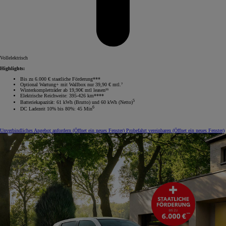
Vollelektrisch
Highlights:
Bis zu 6.000 € staatliche Förderung***
Optional Wartung+ mit Wallbox nur 39,90 € mtl.⁷
Winterkompletträder ab 19,90€ mtl leasen¹⁵
Elektrische Reichweite: 395-426 km****
5
Batteriekapazität: 61 kWh (Brutto) und 60 kWh (Netto)
6
DC Ladezeit 10% bis 80%: 45 Min
Unverbindliches Angebot anfordern
(Öffnet ein neues Fenster)
Probefahrt vereinbaren
(Öffnet ein neues Fenster)