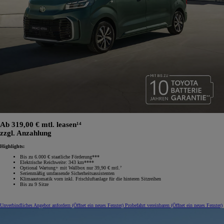
Ab 319,00 € mtl. leasen¹⁴
zzgl. Anzahlung
Highlights:
Bis zu 6.000 € staatliche Förderung***
Elektrische Reichweite: 343 km****
Optional Wartung+ mit Wallbox nur 39,90 € mtl.⁷
Serienmäßig umfassende Sicherheitsassistenten
Klimaautomatik vorn inkl. Frischluftanlage für die hinteren Sitzreihen
Bis zu 9 Sitze
Unverbindliches Angebot anfordern
(Öffnet ein neues Fenster)
Probefahrt vereinbaren
(Öffnet ein neues Fenster)