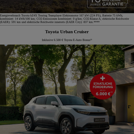
Energieverbrauch Toyota bZ4X Touring Teamplayer Elektromotor 167 kW (224 PS), Batterie 75 kWh;
kombiniert: 14 kWh/100 km; CO2-Emissionen kombiniert: 0 g/km; CO2-Klasse A; elektrische Reichweite
(EAER): 591 km und elektrische Reichweite innerorts (EAER City): 837 km.****
Toyota Urban Cruiser
Inklusive 6.500 € Toyota E-Auto Bonus¹¹