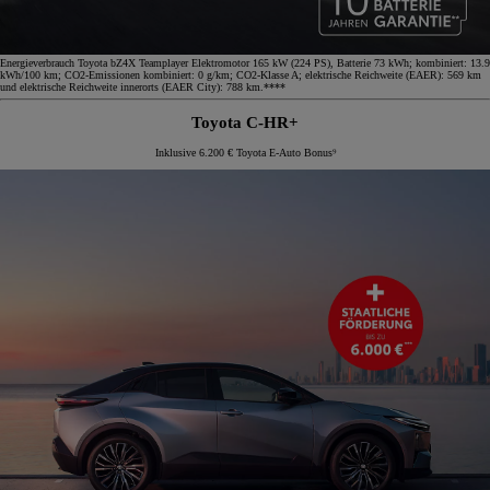
Energieverbrauch Toyota bZ4X Teamplayer Elektromotor 165 kW (224 PS), Batterie 73 kWh; kombiniert: 13.9
kWh/100 km; CO2-Emissionen kombiniert: 0 g/km; CO2-Klasse A; elektrische Reichweite (EAER): 569 km
und elektrische Reichweite innerorts (EAER City): 788 km.****
Toyota C-HR+
Inklusive 6.200 € Toyota E-Auto Bonus⁹