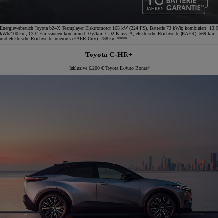
Energieverbrauch Toyota bZ4X Teamplayer Elektromotor 165 kW (224 PS), Batterie 73 kWh; kombiniert: 13.9
kWh/100 km; CO2-Emissionen kombiniert: 0 g/km; CO2-Klasse A; elektrische Reichweite (EAER): 569 km
und elektrische Reichweite innerorts (EAER City): 788 km.****
Toyota C-HR+
Inklusive 6.200 € Toyota E-Auto Bonus⁹