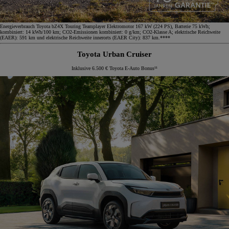
Energieverbrauch Toyota bZ4X Touring Teamplayer Elektromotor 167 kW (224 PS), Batterie 75 kWh;
kombiniert: 14 kWh/100 km; CO2-Emissionen kombiniert: 0 g/km; CO2-Klasse A; elektrische Reichweite
(EAER): 591 km und elektrische Reichweite innerorts (EAER City): 837 km.****
Toyota Urban Cruiser
Inklusive 6.500 € Toyota E-Auto Bonus¹¹