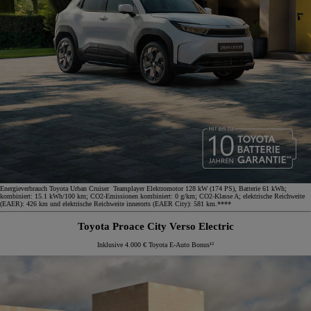
Energieverbrauch Toyota Urban Cruiser Teamplayer Elektromotor 128 kW (174 PS), Batterie 61 kWh;
kombiniert: 15.1 kWh/100 km; CO2-Emissionen kombiniert: 0 g/km; CO2-Klasse A; elektrische Reichweite
(EAER): 426 km und elektrische Reichweite innerorts (EAER City): 581 km.****
Toyota Proace City Verso Electric
Inklusive 4.000 € Toyota E-Auto Bonus¹²