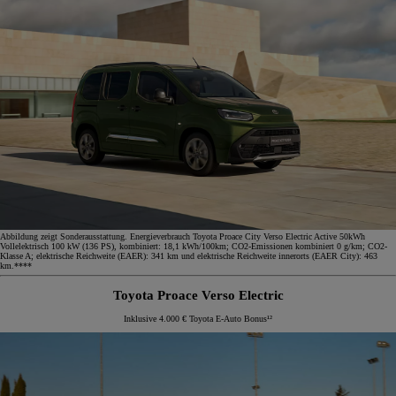
Abbildung zeigt Sonderausstattung. Energieverbrauch Toyota Proace City Verso Electric Active 50kWh
Vollelektrisch 100 kW (136 PS), kombiniert: 18,1 kWh/100km; CO2-Emissionen kombiniert 0 g/km; CO2-
Klasse A; elektrische Reichweite (EAER): 341 km und elektrische Reichweite innerorts (EAER City): 463
km.****
Toyota Proace Verso Electric
Inklusive 4.000 € Toyota E-Auto Bonus¹²