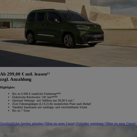
Ab 299,00 € mtl. leasen¹³
zzgl. Anzahlung
Highlights:
Bis zu 6.000 € staatliche Förderung***
Elektrische Reichweite: 341 km****
Optional Wartung+ mit Wallbox nur 39,90 € mtl.⁷
Zwei Fahrzeuglängen (L1/L2) für zusätzlichen Platz nach Bedarf
Variabler Innenraum mit umklapp‑ und verschiebbaren Sitzen
Bis zu 7 Sitze
Unverbindliches Angebot anfordern
(Öffnet ein neues Fenster)
Probefahrt vereinbaren
(Öffnet ein neues Fenster)