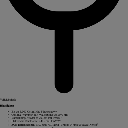
Vollelektrisch
Highlights:
Bis zu 6.000 € staatliche Förderung***
Optional Wartung+ mit Wallbox nur 39,90 € mtl.⁷
Winterkompletträder ab 29,90€ mtl leasen¹⁵
Elektrische Reichweite: 444 - 569 km****
5
Zwei Batteriegrößen: 57,7 und 73,1 kWh (Brutto) 54 und 69 kWh (Netto)
6