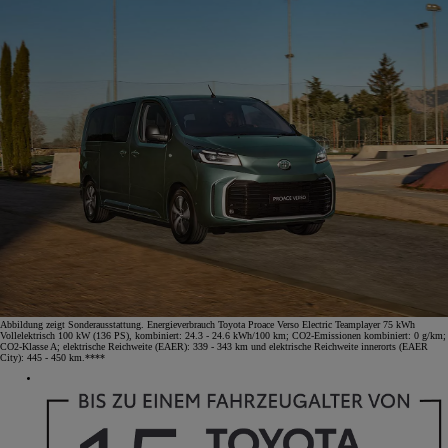
Abbildung zeigt Sonderausstattung. Energieverbrauch Toyota Proace Verso Electric Teamplayer 75 kWh
Vollelektrisch 100 kW (136 PS), kombiniert: 24.3 - 24.6 kWh/100 km; CO2-Emissionen kombiniert: 0 g/km;
CO2-Klasse A; elektrische Reichweite (EAER): 339 - 343 km und elektrische Reichweite innerorts (EAER
City): 445 - 450 km.****