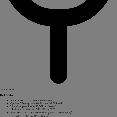
Vollelektrisch
Highlights:
Bis zu 6.000 € staatliche Förderung***
Optional Wartung+ mit Wallbox nur 39,90 € mtl.⁷
Winterkompletträder ab 29,90€ mtl leasen¹⁵
Elektrische Reichweite: 479 - 591 km****
5
Batteriekapazität: 74,7 kWh (Brutto) und 71 kWh (Netto)
6
DC Ladezeit 10% bis 80%: 28 Min