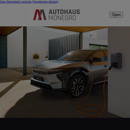
Zum Hauptinhalt wechseln
(Eingabetaste drücken)
Open