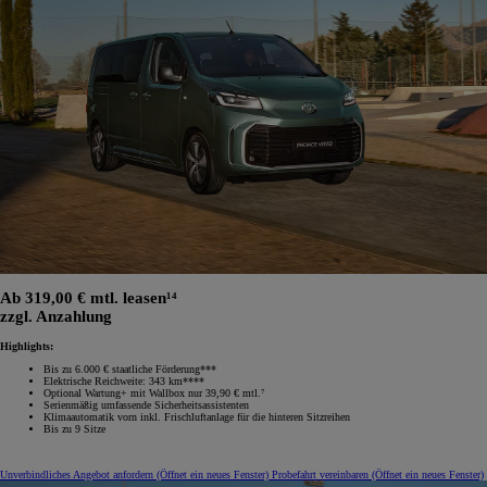
Ab 319,00 € mtl. leasen¹⁴
zzgl. Anzahlung
Highlights:
Bis zu 6.000 € staatliche Förderung***
Elektrische Reichweite: 343 km****
Optional Wartung+ mit Wallbox nur 39,90 € mtl.⁷
Serienmäßig umfassende Sicherheitsassistenten
Klimaautomatik vorn inkl. Frischluftanlage für die hinteren Sitzreihen
Bis zu 9 Sitze
Unverbindliches Angebot anfordern
(Öffnet ein neues Fenster)
Probefahrt vereinbaren
(Öffnet ein neues Fenster)