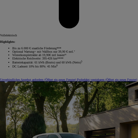
Vollelektrisch
Highlights:
Bis zu 6.000 € staatliche Förderung***
Optional Wartung+ mit Wallbox nur 39,90 € mtl.⁷
Winterkompletträder ab 19,90€ mtl leasen¹⁵
Elektrische Reichweite: 395-426 km****
5
Batteriekapazität: 61 kWh (Brutto) und 60 kWh (Netto)
6
DC Ladezeit 10% bis 80%: 45 Min
Unverbindliches Angebot anfordern
(Öffnet ein neues Fenster)
Probefahrt vereinbaren
(Öffnet ein neues Fenster)