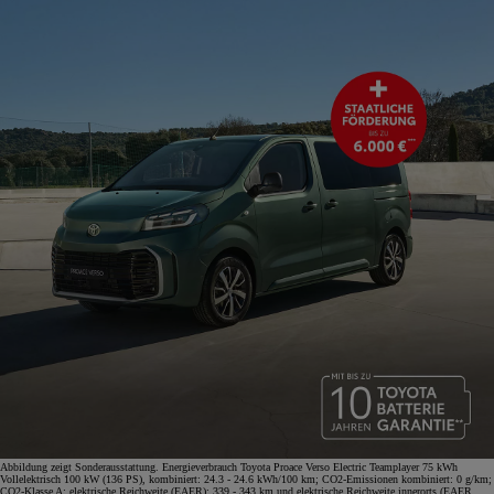
Abbildung zeigt Sonderausstattung. Energieverbrauch Toyota Proace Verso Electric Teamplayer 75 kWh
Vollelektrisch 100 kW (136 PS), kombiniert: 24.3 - 24.6 kWh/100 km; CO2-Emissionen kombiniert: 0 g/km;
CO2-Klasse A; elektrische Reichweite (EAER): 339 - 343 km und elektrische Reichweite innerorts (EAER