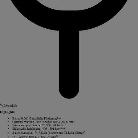
Vollelektrisch
Highlights:
Bis zu 6.000 € staatliche Förderung***
Optional Wartung+ mit Wallbox nur 39,90 € mtl.⁷
Winterkompletträder ab 29,90€ mtl leasen¹⁵
Elektrische Reichweite: 479 - 591 km****
5
Batteriekapazität: 74,7 kWh (Brutto) und 71 kWh (Netto)
6
DC Ladezeit 10% bis 80%: 28 Min