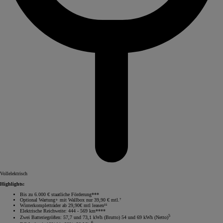
Vollelektrisch
Highlights:
Bis zu 6.000 € staatliche Förderung***
Optional Wartung+ mit Wallbox nur 39,90 € mtl.⁷
Winterkompletträder ab 29,90€ mtl leasen¹⁵
Elektrische Reichweite: 444 - 569 km****
5
Zwei Batteriegrößen: 57,7 und 73,1 kWh (Brutto) 54 und 69 kWh (Netto)
6