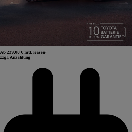
Ab 239,00 € mtl. leasen²
zzgl. Anzahlung