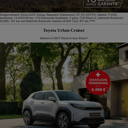
Energieverbrauch Toyota bZ4X Touring Teamplayer Elektromotor 167 kW (224 PS), Batterie 75 kWh;
kombiniert: 14 kWh/100 km; CO2-Emissionen kombiniert: 0 g/km; CO2-Klasse A; elektrische Reichweite
(EAER): 591 km und elektrische Reichweite innerorts (EAER City): 837 km.****
Toyota Urban Cruiser
Inklusive 6.500 € Toyota E-Auto Bonus¹¹