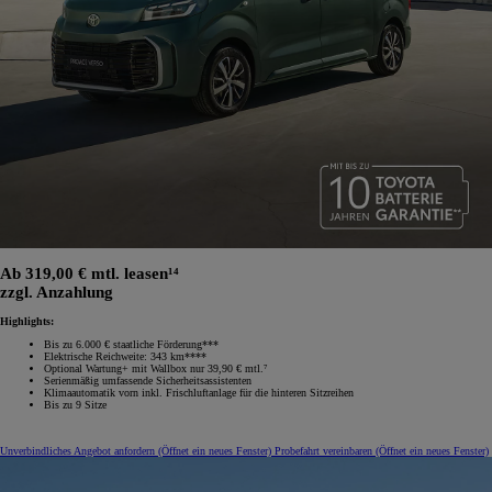
Ab 319,00 € mtl. leasen¹⁴
zzgl. Anzahlung
Highlights:
Bis zu 6.000 € staatliche Förderung***
Elektrische Reichweite: 343 km****
Optional Wartung+ mit Wallbox nur 39,90 € mtl.⁷
Serienmäßig umfassende Sicherheitsassistenten
Klimaautomatik vorn inkl. Frischluftanlage für die hinteren Sitzreihen
Bis zu 9 Sitze
Unverbindliches Angebot anfordern
(Öffnet ein neues Fenster)
Probefahrt vereinbaren
(Öffnet ein neues Fenster)