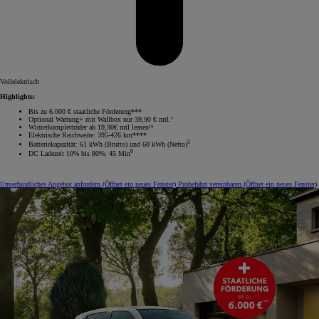
Vollelektrisch
Highlights:
Bis zu 6.000 € staatliche Förderung***
Optional Wartung+ mit Wallbox nur 39,90 € mtl.⁷
Winterkompletträder ab 19,90€ mtl leasen¹⁵
Elektrische Reichweite: 395-426 km****
5
Batteriekapazität: 61 kWh (Brutto) und 60 kWh (Netto)
6
DC Ladezeit 10% bis 80%: 45 Min
Unverbindliches Angebot anfordern
(Öffnet ein neues Fenster)
Probefahrt vereinbaren
(Öffnet ein neues Fenster)