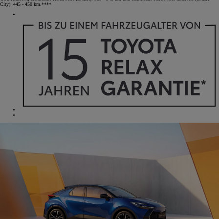
City): 445 - 450 km.****