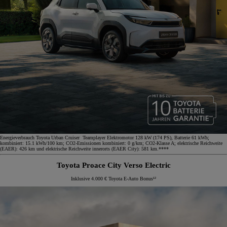
Energieverbrauch Toyota Urban Cruiser Teamplayer Elektromotor 128 kW (174 PS), Batterie 61 kWh;
kombiniert: 15.1 kWh/100 km; CO2-Emissionen kombiniert: 0 g/km; CO2-Klasse A; elektrische Reichweite
(EAER): 426 km und elektrische Reichweite innerorts (EAER City): 581 km.****
Toyota Proace City Verso Electric
Inklusive 4.000 € Toyota E-Auto Bonus¹²