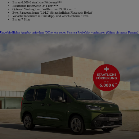
Bis zu 6.000 € staatliche Förderung***
Elektrische Reichweite: 341 km****
Optional Wartung+ mit Wallbox nur 39,90 € mtl.⁷
Zwei Fahrzeuglängen (L1/L2) für zusätzlichen Platz nach Bedarf
Variabler Innenraum mit umklapp‑ und verschiebbaren Sitzen
Bis zu 7 Sitze
Unverbindliches Angebot anfordern
(Öffnet ein neues Fenster)
Probefahrt vereinbaren
(Öffnet ein neues Fenster)