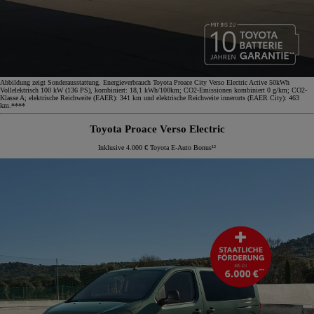
Abbildung zeigt Sonderausstattung. Energieverbrauch Toyota Proace City Verso Electric Active 50kWh
Vollelektrisch 100 kW (136 PS), kombiniert: 18,1 kWh/100km; CO2-Emissionen kombiniert 0 g/km; CO2-
Klasse A; elektrische Reichweite (EAER): 341 km und elektrische Reichweite innerorts (EAER City): 463
km.****
Toyota Proace Verso Electric
Inklusive 4.000 € Toyota E-Auto Bonus¹²