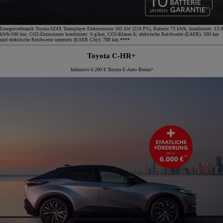
Energieverbrauch Toyota bZ4X Teamplayer Elektromotor 165 kW (224 PS), Batterie 73 kWh; kombiniert: 13.9
kWh/100 km; CO2-Emissionen kombiniert: 0 g/km; CO2-Klasse A; elektrische Reichweite (EAER): 569 km
und elektrische Reichweite innerorts (EAER City): 788 km.****
Toyota C-HR+
Inklusive 6.200 € Toyota E-Auto Bonus⁹