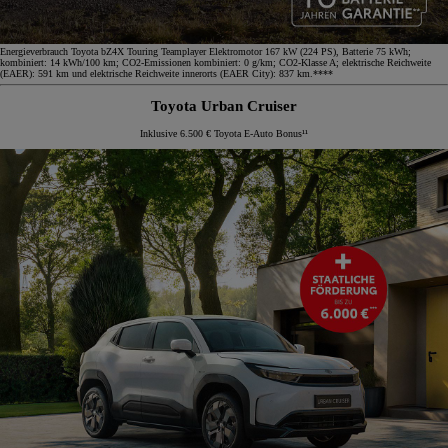
Energieverbrauch Toyota bZ4X Touring Teamplayer Elektromotor 167 kW (224 PS), Batterie 75 kWh;
kombiniert: 14 kWh/100 km; CO2-Emissionen kombiniert: 0 g/km; CO2-Klasse A; elektrische Reichweite
(EAER): 591 km und elektrische Reichweite innerorts (EAER City): 837 km.****
Toyota Urban Cruiser
Inklusive 6.500 € Toyota E-Auto Bonus¹¹