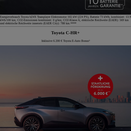
Energieverbrauch Toyota bZ4X Teamplayer Elektromotor 165 kW (224 PS), Batterie 73 kWh; kombiniert: 13.9
kWh/100 km; CO2-Emissionen kombiniert: 0 g/km; CO2-Klasse A; elektrische Reichweite (EAER): 569 km
und elektrische Reichweite innerorts (EAER City): 788 km.****
Toyota C-HR+
Inklusive 6.200 € Toyota E-Auto Bonus⁹