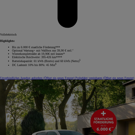
Vollelektrisch
Highlights:
Bis zu 6.000 € staatliche Förderung***
Optional Wartung+ mit Wallbox nur 39,90 € mtl.⁷
Winterkompletträder ab 19,90€ mtl leasen¹⁵
Elektrische Reichweite: 395-426 km****
5
Batteriekapazität: 61 kWh (Brutto) und 60 kWh (Netto)
6
DC Ladezeit 10% bis 80%: 45 Min
Unverbindliches Angebot anfordern
(Öffnet ein neues Fenster)
Probefahrt vereinbaren
(Öffnet ein neues Fenster)