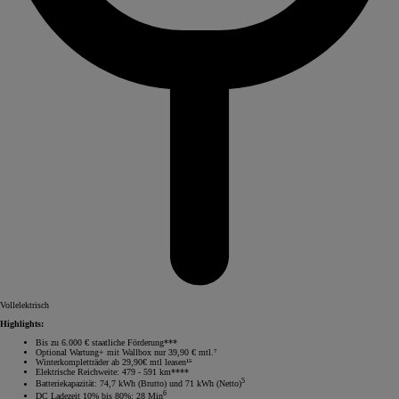
Vollelektrisch
Highlights:
Bis zu 6.000 € staatliche Förderung***
Optional Wartung+ mit Wallbox nur 39,90 € mtl.⁷
Winterkompletträder ab 29,90€ mtl leasen¹⁵
Elektrische Reichweite: 479 - 591 km****
5
Batteriekapazität: 74,7 kWh (Brutto) und 71 kWh (Netto)
6
DC Ladezeit 10% bis 80%: 28 Min