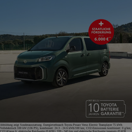
Abbildung zeigt Sonderausstattung. Energieverbrauch Toyota Proace Verso Electric Teamplayer 75 kWh
Vollelektrisch 100 kW (136 PS), kombiniert: 24.3 - 24.6 kWh/100 km; CO2-Emissionen kombiniert: 0 g/km;
CO2-Klasse A; elektrische Reichweite (EAER): 339 - 343 km und elektrische Reichweite innerorts (EAER