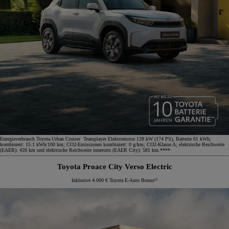
Energieverbrauch Toyota Urban Cruiser Teamplayer Elektromotor 128 kW (174 PS), Batterie 61 kWh;
kombiniert: 15.1 kWh/100 km; CO2-Emissionen kombiniert: 0 g/km; CO2-Klasse A; elektrische Reichweite
(EAER): 426 km und elektrische Reichweite innerorts (EAER City): 581 km.****
Toyota Proace City Verso Electric
Inklusive 4.000 € Toyota E-Auto Bonus¹²