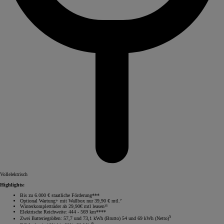
Vollelektrisch
Highlights:
Bis zu 6.000 € staatliche Förderung***
Optional Wartung+ mit Wallbox nur 39,90 € mtl.⁷
Winterkompletträder ab 29,90€ mtl leasen¹⁵
Elektrische Reichweite: 444 - 569 km****
5
Zwei Batteriegrößen: 57,7 und 73,1 kWh (Brutto) 54 und 69 kWh (Netto)
6