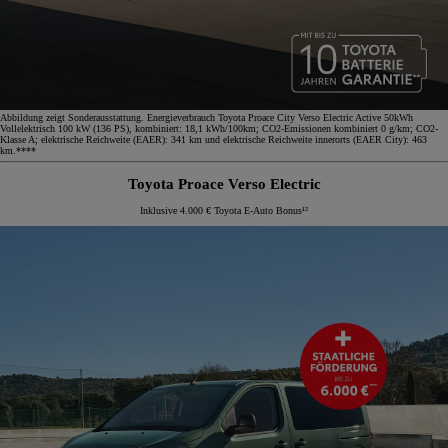
Abbildung zeigt Sonderausstattung. Energieverbrauch Toyota Proace City Verso Electric Active 50kWh
Vollelektrisch 100 kW (136 PS), kombiniert: 18,1 kWh/100km; CO2-Emissionen kombiniert 0 g/km; CO2-
Klasse A; elektrische Reichweite (EAER): 341 km und elektrische Reichweite innerorts (EAER City): 463
km.****
Toyota Proace Verso Electric
Inklusive 4.000 € Toyota E-Auto Bonus¹²