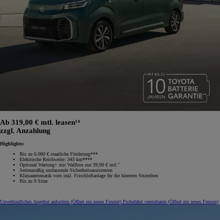
Ab 319,00 € mtl. leasen¹⁴
zzgl. Anzahlung
Highlights:
Bis zu 6.000 € staatliche Förderung***
Elektrische Reichweite: 343 km****
Optional Wartung+ mit Wallbox nur 39,90 € mtl.⁷
Serienmäßig umfassende Sicherheitsassistenten
Klimaautomatik vorn inkl. Frischluftanlage für die hinteren Sitzreihen
Bis zu 9 Sitze
Unverbindliches Angebot anfordern
(Öffnet ein neues Fenster)
Probefahrt vereinbaren
(Öffnet ein neues Fenster)