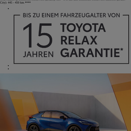
City): 445 - 450 km.****