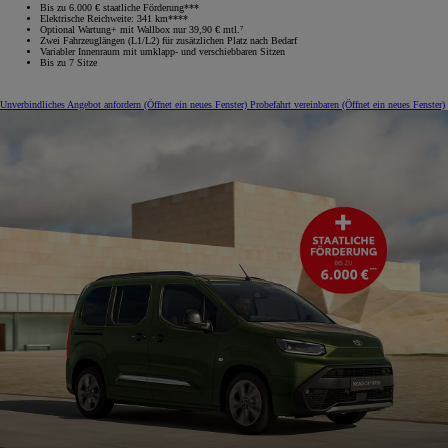
Bis zu 6.000 € staatliche Förderung***
Elektrische Reichweite: 341 km****
Optional Wartung+ mit Wallbox nur 39,90 € mtl.⁷
Zwei Fahrzeuglängen (L1/L2) für zusätzlichen Platz nach Bedarf
Variabler Innenraum mit umklapp‑ und verschiebbaren Sitzen
Bis zu 7 Sitze
Unverbindliches Angebot anfordern
(Öffnet ein neues Fenster)
Probefahrt vereinbaren
(Öffnet ein neues Fenster)