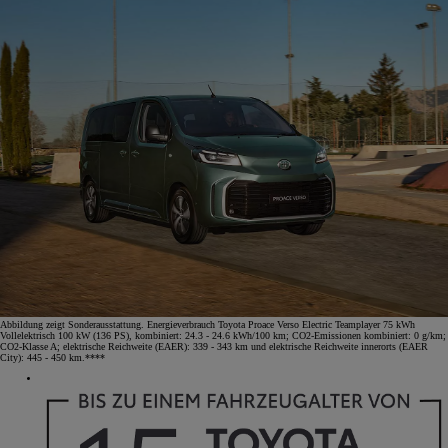
Abbildung zeigt Sonderausstattung. Energieverbrauch Toyota Proace Verso Electric Teamplayer 75 kWh
Vollelektrisch 100 kW (136 PS), kombiniert: 24.3 - 24.6 kWh/100 km; CO2-Emissionen kombiniert: 0 g/km;
CO2-Klasse A; elektrische Reichweite (EAER): 339 - 343 km und elektrische Reichweite innerorts (EAER
City): 445 - 450 km.****