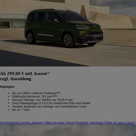
Ab 299,00 € mtl. leasen¹³
zzgl. Anzahlung
Highlights:
Bis zu 6.000 € staatliche Förderung***
Elektrische Reichweite: 341 km****
Optional Wartung+ mit Wallbox nur 39,90 € mtl.⁷
Zwei Fahrzeuglängen (L1/L2) für zusätzlichen Platz nach Bedarf
Variabler Innenraum mit umklapp‑ und verschiebbaren Sitzen
Bis zu 7 Sitze
Unverbindliches Angebot anfordern
(Öffnet ein neues Fenster)
Probefahrt vereinbaren
(Öffnet ein neues Fenster)