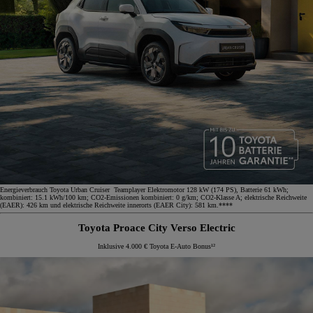
Energieverbrauch Toyota Urban Cruiser Teamplayer Elektromotor 128 kW (174 PS), Batterie 61 kWh;
kombiniert: 15.1 kWh/100 km; CO2-Emissionen kombiniert: 0 g/km; CO2-Klasse A; elektrische Reichweite
(EAER): 426 km und elektrische Reichweite innerorts (EAER City): 581 km.****
Toyota Proace City Verso Electric
Inklusive 4.000 € Toyota E-Auto Bonus¹²