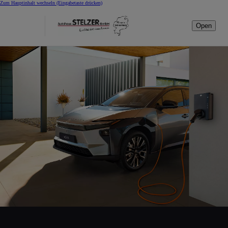
Zum Hauptinhalt wechseln
(Eingabetaste drücken)
Open