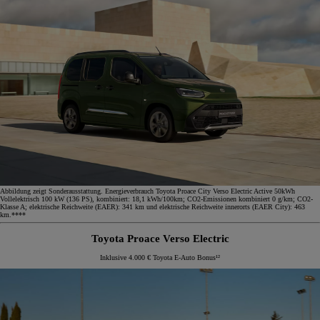
Abbildung zeigt Sonderausstattung. Energieverbrauch Toyota Proace City Verso Electric Active 50kWh
Vollelektrisch 100 kW (136 PS), kombiniert: 18,1 kWh/100km; CO2-Emissionen kombiniert 0 g/km; CO2-
Klasse A; elektrische Reichweite (EAER): 341 km und elektrische Reichweite innerorts (EAER City): 463
km.****
Toyota Proace Verso Electric
Inklusive 4.000 € Toyota E-Auto Bonus¹²