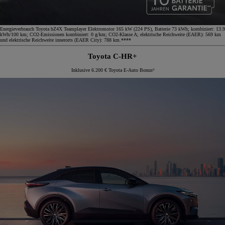
Energieverbrauch Toyota bZ4X Teamplayer Elektromotor 165 kW (224 PS), Batterie 73 kWh; kombiniert: 13.9
kWh/100 km; CO2-Emissionen kombiniert: 0 g/km; CO2-Klasse A; elektrische Reichweite (EAER): 569 km
und elektrische Reichweite innerorts (EAER City): 788 km.****
Toyota C-HR+
Inklusive 6.200 € Toyota E-Auto Bonus⁹