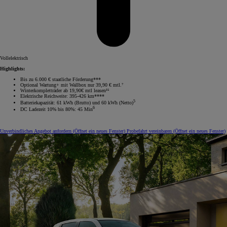
Vollelektrisch
Highlights:
Bis zu 6.000 € staatliche Förderung***
Optional Wartung+ mit Wallbox nur 39,90 € mtl.⁷
Winterkompletträder ab 19,90€ mtl leasen¹⁵
Elektrische Reichweite: 395-426 km****
5
Batteriekapazität: 61 kWh (Brutto) und 60 kWh (Netto)
6
DC Ladezeit 10% bis 80%: 45 Min
Unverbindliches Angebot anfordern
(Öffnet ein neues Fenster)
Probefahrt vereinbaren
(Öffnet ein neues Fenster)