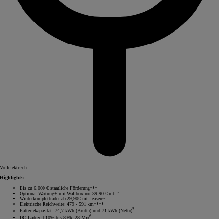
Vollelektrisch
Highlights:
Bis zu 6.000 € staatliche Förderung***
Optional Wartung+ mit Wallbox nur 39,90 € mtl.⁷
Winterkompletträder ab 29,90€ mtl leasen¹⁵
Elektrische Reichweite: 479 - 591 km****
5
Batteriekapazität: 74,7 kWh (Brutto) und 71 kWh (Netto)
6
DC Ladezeit 10% bis 80%: 28 Min