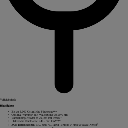
Vollelektrisch
Highlights:
Bis zu 6.000 € staatliche Förderung***
Optional Wartung+ mit Wallbox nur 39,90 € mtl.⁷
Winterkompletträder ab 29,90€ mtl leasen¹⁵
Elektrische Reichweite: 444 - 569 km****
5
Zwei Batteriegrößen: 57,7 und 73,1 kWh (Brutto) 54 und 69 kWh (Netto)
6