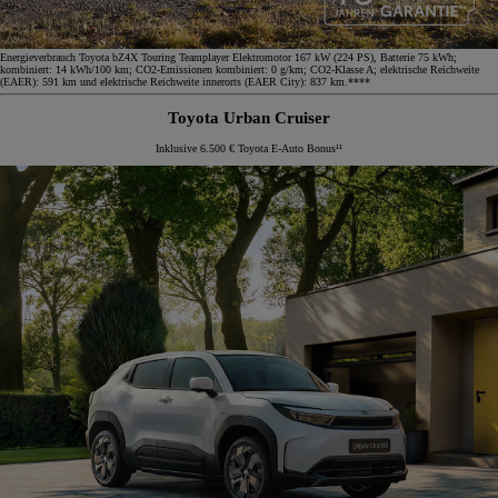
Energieverbrauch Toyota bZ4X Touring Teamplayer Elektromotor 167 kW (224 PS), Batterie 75 kWh;
kombiniert: 14 kWh/100 km; CO2-Emissionen kombiniert: 0 g/km; CO2-Klasse A; elektrische Reichweite
(EAER): 591 km und elektrische Reichweite innerorts (EAER City): 837 km.****
Toyota Urban Cruiser
Inklusive 6.500 € Toyota E-Auto Bonus¹¹