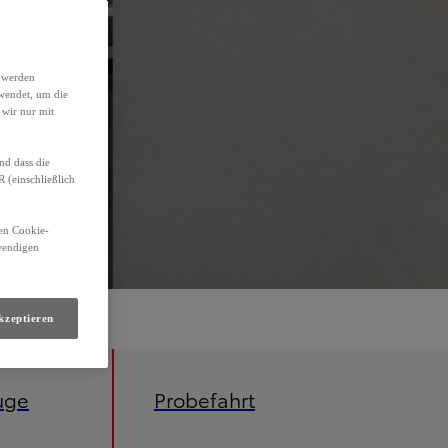
h werden
wendet, um die
 wir nur mit
nd dass die
(einschließlich
den Cookie-
twendigen
kzeptieren
uge
Probefahrt