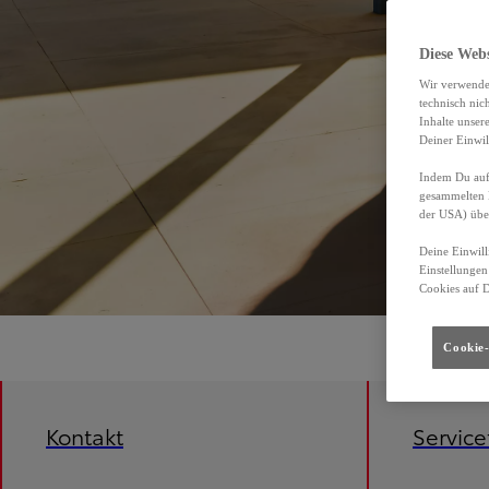
Diese Web
Wir verwende
technisch nic
Inhalte unser
Deiner Einwil
Indem Du auf 
gesammelten 
der USA) übe
Deine Einwill
Einstellungen
Cookies auf 
Cookie-
Kontakt
Servic