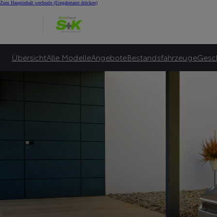
E-Auto Bonus für Alle
Zum Hauptinhalt wechseln
(Eingabetaste drücken)
Toyota garantiert bis zu 10.000€ E-Bonus***** und zusätzlich bis zu 6.000€ sta
Zu unseren Angeboten
Übersicht
Alle Modelle
Angebote
Bestandsfahrzeuge
Gesc