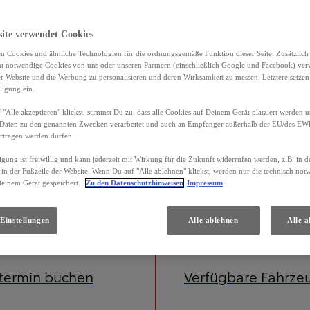
site verwendet Cookies
n Cookies und ähnliche Technologien für die ordnungsgemäße Funktion dieser Seite. Zusätzlic
ht notwendige Cookies von uns oder unseren Partnern (einschließlich Google und Facebook) ver
er Website und die Werbung zu personalisieren und deren Wirksamkeit zu messen. Letztere setzen
ligung ein.
"Alle akzeptieren" klickst, stimmst Du zu, dass alle Cookies auf Deinem Gerät platziert werden u
Daten zu den genannten Zwecken verarbeitet und auch an Empfänger außerhalb der EU/des EWR 
rtragen werden dürfen.
igung ist freiwillig und kann jederzeit mit Wirkung für die Zukunft widerrufen werden, z.B. in 
 in der Fußzeile der Website. Wenn Du auf "Alle ablehnen" klickst, werden nur die technisch no
Deinem Gerät gespeichert.
Zu den Datenschutzhinweisen
Impressum
Einstellungen
Alle ablehnen
Alle a
etermin buchen
Verfügbare Fahrze