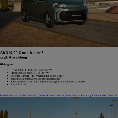
Ab 319,00 € mtl. leasen¹⁴
zzgl. Anzahlung
Highlights:
Bis zu 6.000 € staatliche Förderung***
Elektrische Reichweite: 343 km****
Optional Wartung+ mit Wallbox nur 39,90 € mtl.⁷
Serienmäßig umfassende Sicherheitsassistenten
Klimaautomatik vorn inkl. Frischluftanlage für die hinteren Sitzreihen
Bis zu 9 Sitze
Unverbindliches Angebot anfordern
(Öffnet ein neues Fenster)
Probefahrt vereinbaren
(Öffnet ein neues Fenster)