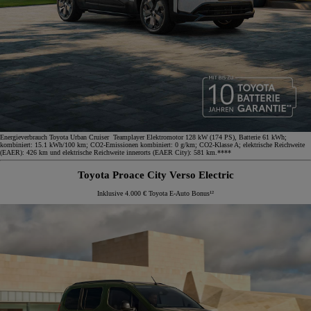
Energieverbrauch Toyota Urban Cruiser Teamplayer Elektromotor 128 kW (174 PS), Batterie 61 kWh;
kombiniert: 15.1 kWh/100 km; CO2-Emissionen kombiniert: 0 g/km; CO2-Klasse A; elektrische Reichweite
(EAER): 426 km und elektrische Reichweite innerorts (EAER City): 581 km.****
Toyota Proace City Verso Electric
Inklusive 4.000 € Toyota E-Auto Bonus¹²