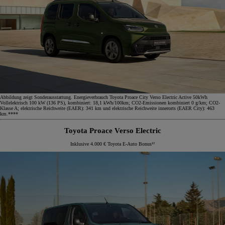
Abbildung zeigt Sonderausstattung. Energieverbrauch Toyota Proace City Verso Electric Active 50kWh
Vollelektrisch 100 kW (136 PS), kombiniert: 18,1 kWh/100km; CO2-Emissionen kombiniert 0 g/km; CO2-
Klasse A; elektrische Reichweite (EAER): 341 km und elektrische Reichweite innerorts (EAER City): 463
km.****
Toyota Proace Verso Electric
Inklusive 4.000 € Toyota E-Auto Bonus¹²