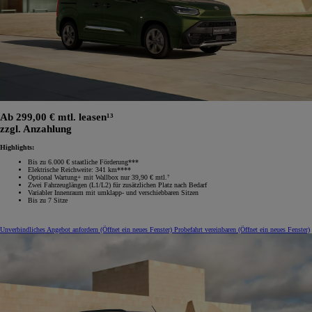
Ab 299,00 € mtl. leasen¹³
zzgl. Anzahlung
Highlights:
Bis zu 6.000 € staatliche Förderung***
Elektrische Reichweite: 341 km****
Optional Wartung+ mit Wallbox nur 39,90 € mtl.⁷
Zwei Fahrzeuglängen (L1/L2) für zusätzlichen Platz nach Bedarf
Variabler Innenraum mit umklapp‑ und verschiebbaren Sitzen
Bis zu 7 Sitze
Unverbindliches Angebot anfordern
(Öffnet ein neues Fenster)
Probefahrt vereinbaren
(Öffnet ein neues Fenster)