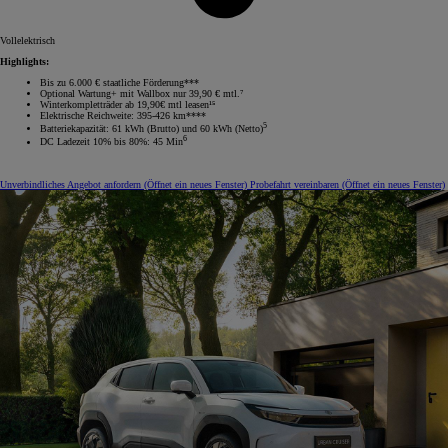
Vollelektrisch
Highlights:
Bis zu 6.000 € staatliche Förderung***
Optional Wartung+ mit Wallbox nur 39,90 € mtl.⁷
Winterkompletträder ab 19,90€ mtl leasen¹⁵
Elektrische Reichweite: 395-426 km****
5
Batteriekapazität: 61 kWh (Brutto) und 60 kWh (Netto)
6
DC Ladezeit 10% bis 80%: 45 Min
Unverbindliches Angebot anfordern
(Öffnet ein neues Fenster)
Probefahrt vereinbaren
(Öffnet ein neues Fenster)