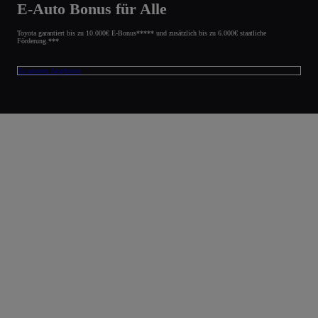
E-Auto Bonus für Alle
Toyota garantiert bis zu 10.000€ E-Bonus***** und zusätzlich bis zu 6.000€ staatliche
Förderung.***
Zu unseren Angeboten