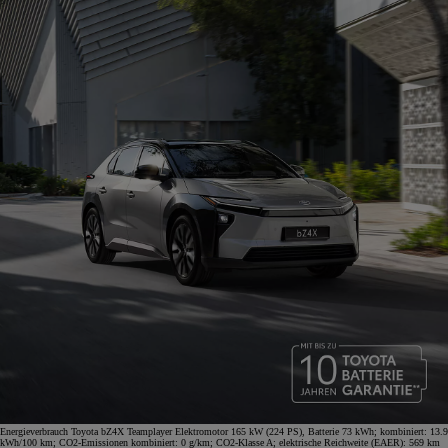
Energieverbrauch Toyota bZ4X Teamplayer Elektromotor 165 kW (224 PS), Batterie 73 kWh; kombiniert: 13.9
kWh/100 km; CO2-Emissionen kombiniert: 0 g/km; CO2-Klasse A; elektrische Reichweite (EAER): 569 km