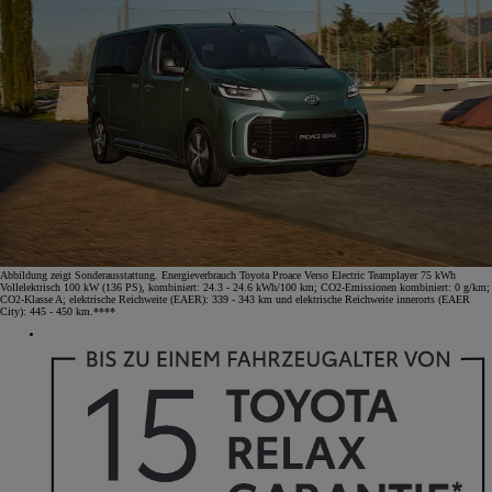
Abbildung zeigt Sonderausstattung. Energieverbrauch Toyota Proace Verso Electric Teamplayer 75 kWh
Vollelektrisch 100 kW (136 PS), kombiniert: 24.3 - 24.6 kWh/100 km; CO2-Emissionen kombiniert: 0 g/km;
CO2-Klasse A; elektrische Reichweite (EAER): 339 - 343 km und elektrische Reichweite innerorts (EAER
City): 445 - 450 km.****