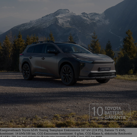
Energieverbrauch Toyota bZ4X Touring Teamplayer Elektromotor 167 kW (224 PS), Batterie 75 kWh;
kombiniert: 14 kWh/100 km; CO2-Emissionen kombiniert: 0 g/km; CO2-Klasse A; elektrische Reichweite
(EAER): 591 km und elektrische Reichweite innerorts (EAER City): 837 km.****