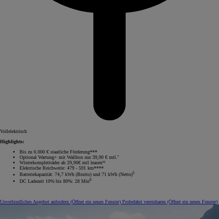
Vollelektrisch
Highlights:
Bis zu 6.000 € staatliche Förderung***
Optional Wartung+ mit Wallbox nur 39,90 € mtl.⁷
Winterkompletträder ab 29,90€ mtl leasen¹⁵
Elektrische Reichweite: 479 - 591 km****
5
Batteriekapazität: 74,7 kWh (Brutto) und 71 kWh (Netto)
6
DC Ladezeit 10% bis 80%: 28 Min
Unverbindliches Angebot anfordern
(Öffnet ein neues Fenster)
Probefahrt vereinbaren
(Öffnet ein neues Fenster)