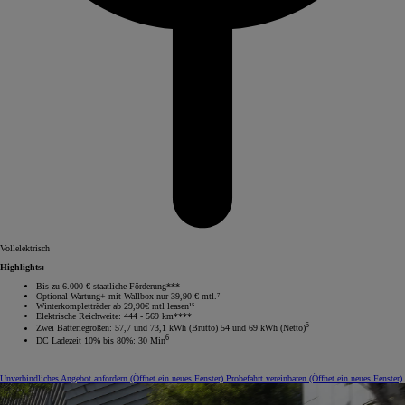
Vollelektrisch
Highlights:
Bis zu 6.000 € staatliche Förderung***
Optional Wartung+ mit Wallbox nur 39,90 € mtl.⁷
Winterkompletträder ab 29,90€ mtl leasen¹⁵
Elektrische Reichweite: 444 - 569 km****
5
Zwei Batteriegrößen: 57,7 und 73,1 kWh (Brutto) 54 und 69 kWh (Netto)
6
DC Ladezeit 10% bis 80%: 30 Min
Unverbindliches Angebot anfordern
(Öffnet ein neues Fenster)
Probefahrt vereinbaren
(Öffnet ein neues Fenster)