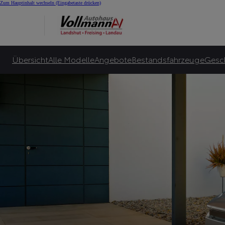
E-Auto Bonus für Alle
Zum Hauptinhalt wechseln
(Eingabetaste drücken)
Toyota garantiert bis zu 10.000€ E-Bonus***** und zusätzlich bis zu 6.000€ sta
Zu unseren Angeboten
Übersicht
Alle Modelle
Angebote
Bestandsfahrzeuge
Gesc