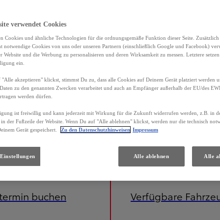
site verwendet Cookies
n Cookies und ähnliche Technologien für die ordnungsgemäße Funktion dieser Seite. Zusätzlic
ht notwendige Cookies von uns oder unseren Partnern (einschließlich Google und Facebook) ver
er Website und die Werbung zu personalisieren und deren Wirksamkeit zu messen. Letztere setzen
ligung ein.
"Alle akzeptieren" klickst, stimmst Du zu, dass alle Cookies auf Deinem Gerät platziert werden u
Daten zu den genannten Zwecken verarbeitet und auch an Empfänger außerhalb der EU/des EWR 
rtragen werden dürfen.
igung ist freiwillig und kann jederzeit mit Wirkung für die Zukunft widerrufen werden, z.B. in 
 in der Fußzeile der Website. Wenn Du auf "Alle ablehnen" klickst, werden nur die technisch no
Deinem Gerät gespeichert.
Zu den Datenschutzhinweisen
Impressum
Einstellungen
Alle ablehnen
Alle a
etermin buchen
Verfügbare Fahrze