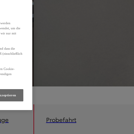
h werden
wendet, um die
 wir nur mit
nd dass die
(einschließlich
den Cookie-
twendigen
kzeptieren
uge
Probefahrt