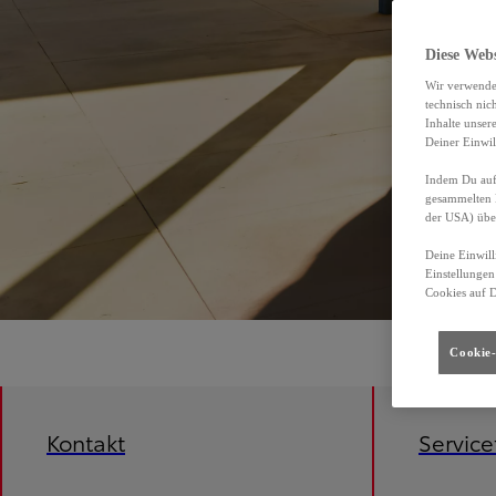
Diese Web
Wir verwende
technisch nic
Inhalte unser
Deiner Einwil
Indem Du auf 
gesammelten 
der USA) übe
Deine Einwill
Einstellungen
Cookies auf 
Cookie-
Kontakt
Servic