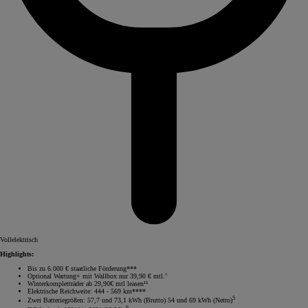
Vollelektrisch
Highlights:
Bis zu 6.000 € staatliche Förderung***
Optional Wartung+ mit Wallbox nur 39,90 € mtl.⁷
Winterkompletträder ab 29,90€ mtl leasen¹⁵
Elektrische Reichweite: 444 - 569 km****
5
Zwei Batteriegrößen: 57,7 und 73,1 kWh (Brutto) 54 und 69 kWh (Netto)
6