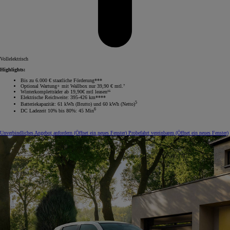
Vollelektrisch
Highlights:
Bis zu 6.000 € staatliche Förderung***
Optional Wartung+ mit Wallbox nur 39,90 € mtl.⁷
Winterkompletträder ab 19,90€ mtl leasen¹⁵
Elektrische Reichweite: 395-426 km****
5
Batteriekapazität: 61 kWh (Brutto) und 60 kWh (Netto)
6
DC Ladezeit 10% bis 80%: 45 Min
Unverbindliches Angebot anfordern
(Öffnet ein neues Fenster)
Probefahrt vereinbaren
(Öffnet ein neues Fenster)