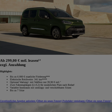
Ab 299,00 € mtl. leasen¹³
zzgl. Anzahlung
Highlights:
Bis zu 6.000 € staatliche Förderung***
Elektrische Reichweite: 341 km****
Optional Wartung+ mit Wallbox nur 39,90 € mtl.⁷
Zwei Fahrzeuglängen (L1/L2) für zusätzlichen Platz nach Bedarf
Variabler Innenraum mit umklapp‑ und verschiebbaren Sitzen
Bis zu 7 Sitze
Unverbindliches Angebot anfordern
(Öffnet ein neues Fenster)
Probefahrt vereinbaren
(Öffnet ein neues Fenster)