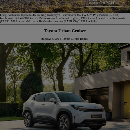
Energieverbrauch Toyota bZ4X Touring Teamplayer Elektromotor 167 kW (224 PS), Batterie 75 kWh;
kombiniert: 14 kWh/100 km; CO2-Emissionen kombiniert: 0 g/km; CO2-Klasse A; elektrische Reichweite
(EAER): 591 km und elektrische Reichweite innerorts (EAER City): 837 km.****
Toyota Urban Cruiser
Inklusive 6.500 € Toyota E-Auto Bonus¹¹