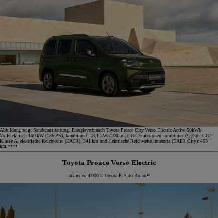
Abbildung zeigt Sonderausstattung. Energieverbrauch Toyota Proace City Verso Electric Active 50kWh
Vollelektrisch 100 kW (136 PS), kombiniert: 18,1 kWh/100km; CO2-Emissionen kombiniert 0 g/km; CO2-
Klasse A; elektrische Reichweite (EAER): 341 km und elektrische Reichweite innerorts (EAER City): 463
km.****
Toyota Proace Verso Electric
Inklusive 4.000 € Toyota E-Auto Bonus¹²