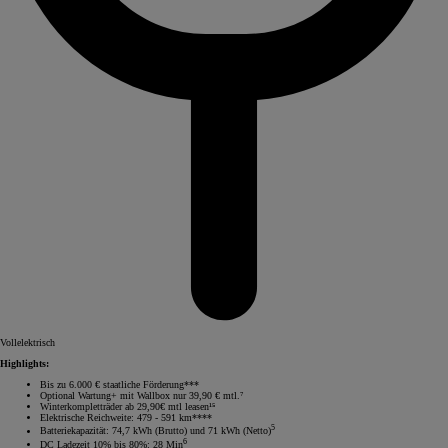
Vollelektrisch
Highlights:
Bis zu 6.000 € staatliche Förderung***
Optional Wartung+ mit Wallbox nur 39,90 € mtl.⁷
Winterkompletträder ab 29,90€ mtl leasen¹⁵
Elektrische Reichweite: 479 - 591 km****
5
Batteriekapazität: 74,7 kWh (Brutto) und 71 kWh (Netto)
6
DC Ladezeit 10% bis 80%: 28 Min