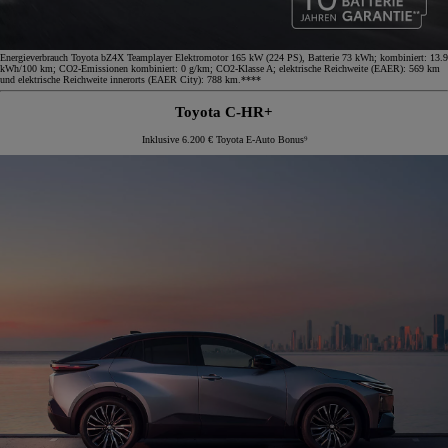
Energieverbrauch Toyota bZ4X Teamplayer Elektromotor 165 kW (224 PS), Batterie 73 kWh; kombiniert: 13.9
kWh/100 km; CO2-Emissionen kombiniert: 0 g/km; CO2-Klasse A; elektrische Reichweite (EAER): 569 km
und elektrische Reichweite innerorts (EAER City): 788 km.****
Toyota C-HR+
Inklusive 6.200 € Toyota E-Auto Bonus⁹