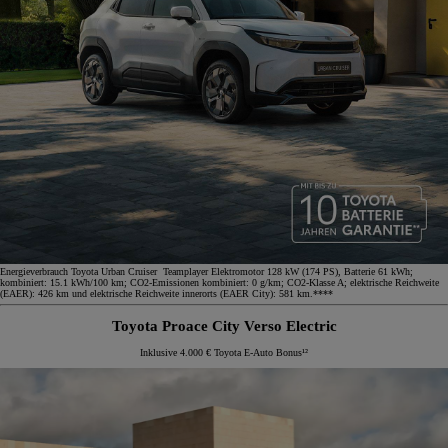
Energieverbrauch Toyota Urban Cruiser Teamplayer Elektromotor 128 kW (174 PS), Batterie 61 kWh;
kombiniert: 15.1 kWh/100 km; CO2-Emissionen kombiniert: 0 g/km; CO2-Klasse A; elektrische Reichweite
(EAER): 426 km und elektrische Reichweite innerorts (EAER City): 581 km.****
Toyota Proace City Verso Electric
Inklusive 4.000 € Toyota E-Auto Bonus¹²