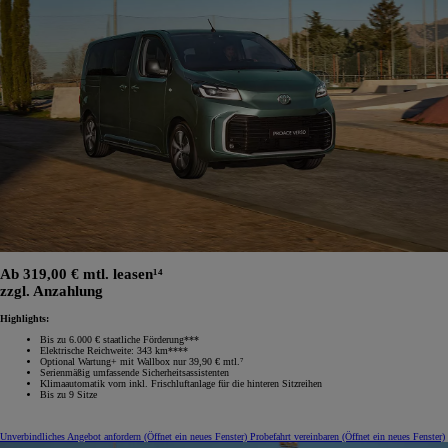
Ab 319,00 € mtl. leasen¹⁴
zzgl. Anzahlung
Highlights:
Bis zu 6.000 € staatliche Förderung***
Elektrische Reichweite: 343 km****
Optional Wartung+ mit Wallbox nur 39,90 € mtl.⁷
Serienmäßig umfassende Sicherheitsassistenten
Klimaautomatik vorn inkl. Frischluftanlage für die hinteren Sitzreihen
Bis zu 9 Sitze
Unverbindliches Angebot anfordern
(Öffnet ein neues Fenster)
Probefahrt vereinbaren
(Öffnet ein neues Fenster)