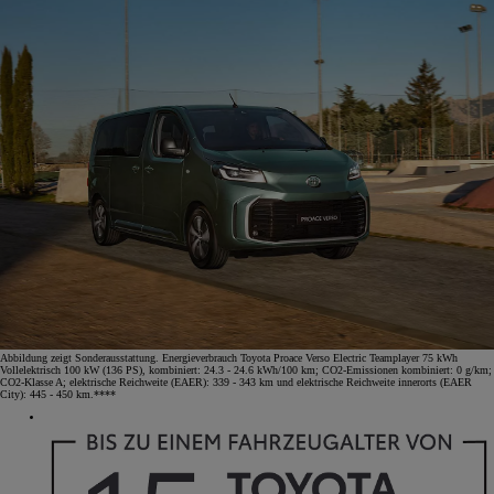
Abbildung zeigt Sonderausstattung. Energieverbrauch Toyota Proace Verso Electric Teamplayer 75 kWh
Vollelektrisch 100 kW (136 PS), kombiniert: 24.3 - 24.6 kWh/100 km; CO2-Emissionen kombiniert: 0 g/km;
CO2-Klasse A; elektrische Reichweite (EAER): 339 - 343 km und elektrische Reichweite innerorts (EAER
City): 445 - 450 km.****