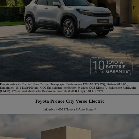
Energieverbrauch Toyota Urban Cruiser Teamplayer Elektromotor 128 kW (174 PS), Batterie 61 kWh;
kombiniert: 15.1 kWh/100 km; CO2-Emissionen kombiniert: 0 g/km; CO2-Klasse A; elektrische Reichweite
(EAER): 426 km und elektrische Reichweite innerorts (EAER City): 581 km.****
Toyota Proace City Verso Electric
Inklusive 4.000 € Toyota E-Auto Bonus¹²