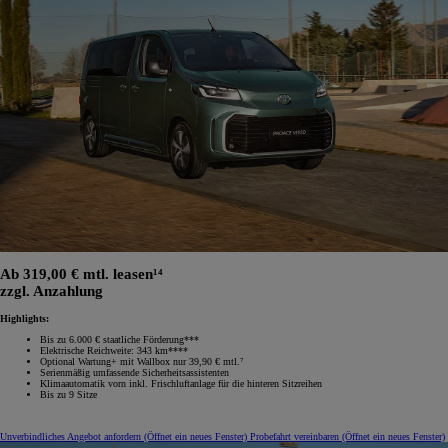
Ab 319,00 € mtl. leasen¹⁴
zzgl. Anzahlung
Highlights:
Bis zu 6.000 € staatliche Förderung***
Elektrische Reichweite: 343 km****
Optional Wartung+ mit Wallbox nur 39,90 € mtl.⁷
Serienmäßig umfassende Sicherheitsassistenten
Klimaautomatik vorn inkl. Frischluftanlage für die hinteren Sitzreihen
Bis zu 9 Sitze
Unverbindliches Angebot anfordern
(Öffnet ein neues Fenster)
Probefahrt vereinbaren
(Öffnet ein neues Fenster)