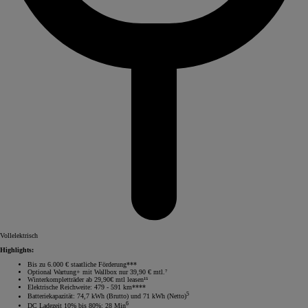
Vollelektrisch
Highlights:
Bis zu 6.000 € staatliche Förderung***
Optional Wartung+ mit Wallbox nur 39,90 € mtl.⁷
Winterkompletträder ab 29,90€ mtl leasen¹⁵
Elektrische Reichweite: 479 - 591 km****
5
Batteriekapazität: 74,7 kWh (Brutto) und 71 kWh (Netto)
6
DC Ladezeit 10% bis 80%: 28 Min