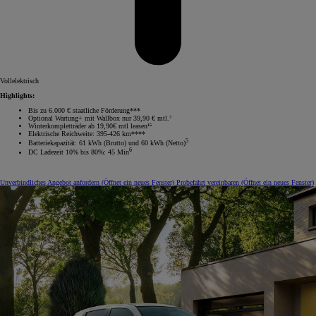
Vollelektrisch
Highlights:
Bis zu 6.000 € staatliche Förderung***
Optional Wartung+ mit Wallbox nur 39,90 € mtl.⁷
Winterkompletträder ab 19,90€ mtl leasen¹⁵
Elektrische Reichweite: 395-426 km****
5
Batteriekapazität: 61 kWh (Brutto) und 60 kWh (Netto)
6
DC Ladezeit 10% bis 80%: 45 Min
Unverbindliches Angebot anfordern
(Öffnet ein neues Fenster)
Probefahrt vereinbaren
(Öffnet ein neues Fenster)