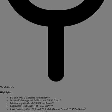
Vollelektrisch
Highlights:
Bis zu 6.000 € staatliche Förderung***
Optional Wartung+ mit Wallbox nur 39,90 € mtl.⁷
Winterkompletträder ab 29,90€ mtl leasen¹⁵
Elektrische Reichweite: 444 - 569 km****
5
Zwei Batteriegrößen: 57,7 und 73,1 kWh (Brutto) 54 und 69 kWh (Netto)
6