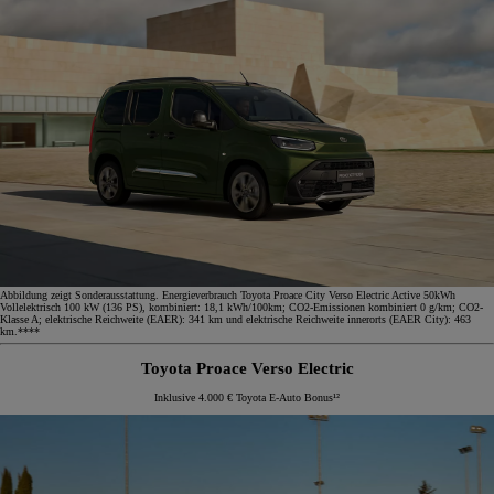
Abbildung zeigt Sonderausstattung. Energieverbrauch Toyota Proace City Verso Electric Active 50kWh
Vollelektrisch 100 kW (136 PS), kombiniert: 18,1 kWh/100km; CO2-Emissionen kombiniert 0 g/km; CO2-
Klasse A; elektrische Reichweite (EAER): 341 km und elektrische Reichweite innerorts (EAER City): 463
km.****
Toyota Proace Verso Electric
Inklusive 4.000 € Toyota E-Auto Bonus¹²