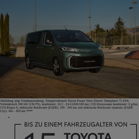
Abbildung zeigt Sonderausstattung. Energieverbrauch Toyota Proace Verso Electric Teamplayer 75 kWh
Vollelektrisch 100 kW (136 PS), kombiniert: 24.3 - 24.6 kWh/100 km; CO2-Emissionen kombiniert: 0 g/km;
CO2-Klasse A; elektrische Reichweite (EAER): 339 - 343 km und elektrische Reichweite innerorts (EAER
City): 445 - 450 km.****