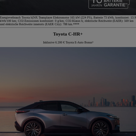
Energieverbrauch Toyota bZ4X Teamplayer Elektromotor 165 kW (224 PS), Batterie 73 kWh; kombiniert: 13.9
kWh/100 km; CO2-Emissionen kombiniert: 0 g/km; CO2-Klasse A; elektrische Reichweite (EAER): 569 km
und elektrische Reichweite innerorts (EAER City): 788 km.****
Toyota C-HR+
Inklusive 6.200 € Toyota E-Auto Bonus⁹