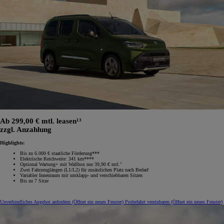
Ab 299,00 € mtl. leasen¹³
zzgl. Anzahlung
Highlights:
Bis zu 6.000 € staatliche Förderung***
Elektrische Reichweite: 341 km****
Optional Wartung+ mit Wallbox nur 39,90 € mtl.⁷
Zwei Fahrzeuglängen (L1/L2) für zusätzlichen Platz nach Bedarf
Variabler Innenraum mit umklapp‑ und verschiebbaren Sitzen
Bis zu 7 Sitze
Unverbindliches Angebot anfordern
(Öffnet ein neues Fenster)
Probefahrt vereinbaren
(Öffnet ein neues Fenster)