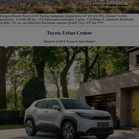
Energieverbrauch Toyota bZ4X Touring Teamplayer Elektromotor 167 kW (224 PS), Batterie 75 kWh;
kombiniert: 14 kWh/100 km; CO2-Emissionen kombiniert: 0 g/km; CO2-Klasse A; elektrische Reichweite
(EAER): 591 km und elektrische Reichweite innerorts (EAER City): 837 km.****
Toyota Urban Cruiser
Inklusive 6.500 € Toyota E-Auto Bonus¹¹