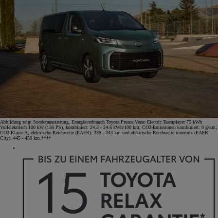
Abbildung zeigt Sonderausstattung. Energieverbrauch Toyota Proace Verso Electric Teamplayer 75 kWh
Vollelektrisch 100 kW (136 PS), kombiniert: 24.3 - 24.6 kWh/100 km; CO2-Emissionen kombiniert: 0 g/km;
CO2-Klasse A; elektrische Reichweite (EAER): 339 - 343 km und elektrische Reichweite innerorts (EAER
City): 445 - 450 km.****