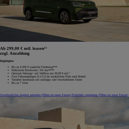
Ab 299,00 € mtl. leasen¹³
zzgl. Anzahlung
Highlights:
Bis zu 6.000 € staatliche Förderung***
Elektrische Reichweite: 341 km****
Optional Wartung+ mit Wallbox nur 39,90 € mtl.⁷
Zwei Fahrzeuglängen (L1/L2) für zusätzlichen Platz nach Bedarf
Variabler Innenraum mit umklapp‑ und verschiebbaren Sitzen
Bis zu 7 Sitze
Unverbindliches Angebot anfordern
(Öffnet ein neues Fenster)
Probefahrt vereinbaren
(Öffnet ein neues Fenster)