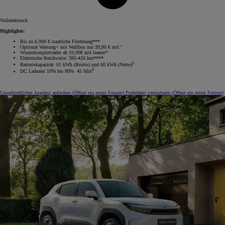
Vollelektrisch
Highlights:
Bis zu 6.000 € staatliche Förderung***
Optional Wartung+ mit Wallbox nur 39,90 € mtl.⁷
Winterkompletträder ab 19,90€ mtl leasen¹⁵
Elektrische Reichweite: 395-426 km****
5
Batteriekapazität: 61 kWh (Brutto) und 60 kWh (Netto)
6
DC Ladezeit 10% bis 80%: 45 Min
Unverbindliches Angebot anfordern
(Öffnet ein neues Fenster)
Probefahrt vereinbaren
(Öffnet ein neues Fenster)