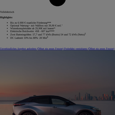
Vollelektrisch
Highlights:
Bis zu 6.000 € staatliche Förderung***
Optional Wartung+ mit Wallbox nur 39,90 € mtl.⁷
Winterkompletträder ab 29,90€ mtl leasen¹⁵
Elektrische Reichweite: 458 - 607 km****
5
Zwei Batteriegrößen: 57,7 und 77 kWh (Brutto) 54 und 72 kWh (Netto)
6
DC Ladezeit 10% bis 80%: 28 Min
Unverbindliches Angebot anfordern
(Öffnet ein neues Fenster)
Probefahrt vereinbaren
(Öffnet ein neues Fenster)