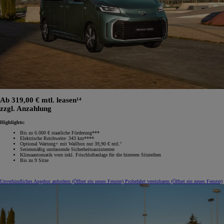
Ab 319,00 € mtl. leasen¹⁴
zzgl. Anzahlung
Highlights:
Bis zu 6.000 € staatliche Förderung***
Elektrische Reichweite: 343 km****
Optional Wartung+ mit Wallbox nur 39,90 € mtl.⁷
Serienmäßig umfassende Sicherheitsassistenten
Klimaautomatik vorn inkl. Frischluftanlage für die hinteren Sitzreihen
Bis zu 9 Sitze
Unverbindliches Angebot anfordern
(Öffnet ein neues Fenster)
Probefahrt vereinbaren
(Öffnet ein neues Fenster)