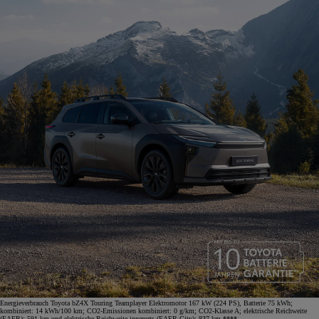
Energieverbrauch Toyota bZ4X Touring Teamplayer Elektromotor 167 kW (224 PS), Batterie 75 kWh;
kombiniert: 14 kWh/100 km; CO2-Emissionen kombiniert: 0 g/km; CO2-Klasse A; elektrische Reichweite
(EAER): 591 km und elektrische Reichweite innerorts (EAER City): 837 km.****