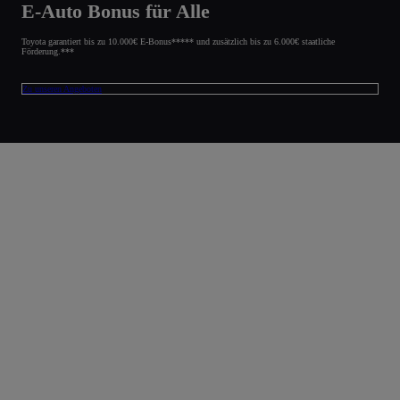
E-Auto Bonus für Alle
Toyota garantiert bis zu 10.000€ E-Bonus***** und zusätzlich bis zu 6.000€ staatliche
Förderung.***
Zu unseren Angeboten