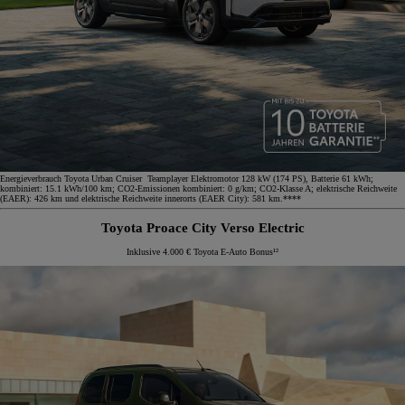
Energieverbrauch Toyota Urban Cruiser Teamplayer Elektromotor 128 kW (174 PS), Batterie 61 kWh;
kombiniert: 15.1 kWh/100 km; CO2-Emissionen kombiniert: 0 g/km; CO2-Klasse A; elektrische Reichweite
(EAER): 426 km und elektrische Reichweite innerorts (EAER City): 581 km.****
Toyota Proace City Verso Electric
Inklusive 4.000 € Toyota E-Auto Bonus¹²