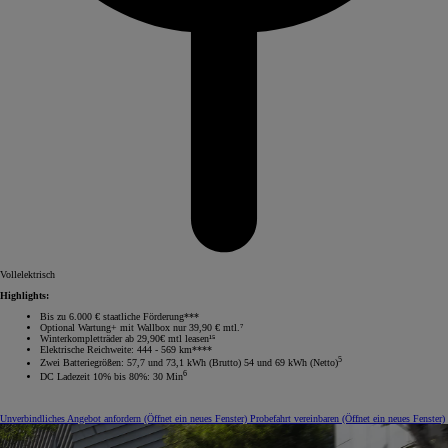
Vollelektrisch
Highlights:
Bis zu 6.000 € staatliche Förderung***
Optional Wartung+ mit Wallbox nur 39,90 € mtl.⁷
Winterkompletträder ab 29,90€ mtl leasen¹⁵
Elektrische Reichweite: 444 - 569 km****
5
Zwei Batteriegrößen: 57,7 und 73,1 kWh (Brutto) 54 und 69 kWh (Netto)
6
DC Ladezeit 10% bis 80%: 30 Min
Unverbindliches Angebot anfordern
(Öffnet ein neues Fenster)
Probefahrt vereinbaren
(Öffnet ein neues Fenster)