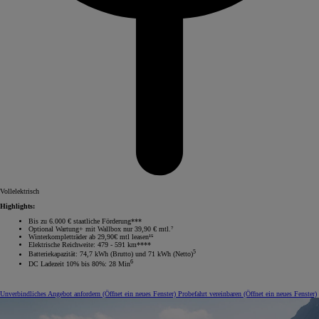
Vollelektrisch
Highlights:
Bis zu 6.000 € staatliche Förderung***
Optional Wartung+ mit Wallbox nur 39,90 € mtl.⁷
Winterkompletträder ab 29,90€ mtl leasen¹⁵
Elektrische Reichweite: 479 - 591 km****
5
Batteriekapazität: 74,7 kWh (Brutto) und 71 kWh (Netto)
6
DC Ladezeit 10% bis 80%: 28 Min
Unverbindliches Angebot anfordern
(Öffnet ein neues Fenster)
Probefahrt vereinbaren
(Öffnet ein neues Fenster)