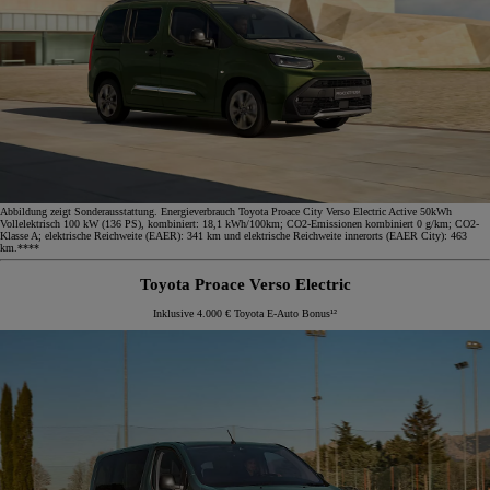
Abbildung zeigt Sonderausstattung. Energieverbrauch Toyota Proace City Verso Electric Active 50kWh
Vollelektrisch 100 kW (136 PS), kombiniert: 18,1 kWh/100km; CO2-Emissionen kombiniert 0 g/km; CO2-
Klasse A; elektrische Reichweite (EAER): 341 km und elektrische Reichweite innerorts (EAER City): 463
km.****
Toyota Proace Verso Electric
Inklusive 4.000 € Toyota E-Auto Bonus¹²