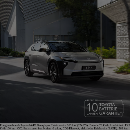
Energieverbrauch Toyota bZ4X Teamplayer Elektromotor 165 kW (224 PS), Batterie 73 kWh; kombiniert: 13.9
kWh/100 km; CO2-Emissionen kombiniert: 0 g/km; CO2-Klasse A; elektrische Reichweite (EAER): 569 km