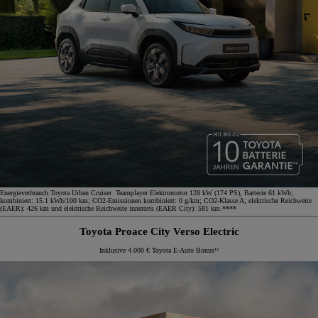
Energieverbrauch Toyota Urban Cruiser Teamplayer Elektromotor 128 kW (174 PS), Batterie 61 kWh;
kombiniert: 15.1 kWh/100 km; CO2-Emissionen kombiniert: 0 g/km; CO2-Klasse A; elektrische Reichweite
(EAER): 426 km und elektrische Reichweite innerorts (EAER City): 581 km.****
Toyota Proace City Verso Electric
Inklusive 4.000 € Toyota E-Auto Bonus¹²