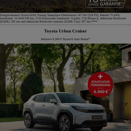
Energieverbrauch Toyota bZ4X Touring Teamplayer Elektromotor 167 kW (224 PS), Batterie 75 kWh;
kombiniert: 14 kWh/100 km; CO2-Emissionen kombiniert: 0 g/km; CO2-Klasse A; elektrische Reichweite
(EAER): 591 km und elektrische Reichweite innerorts (EAER City): 837 km.****
Toyota Urban Cruiser
Inklusive 6.500 € Toyota E-Auto Bonus¹¹