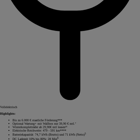
Vollelektrisch
Highlights:
Bis zu 6.000 € staatliche Förderung***
Optional Wartung+ mit Wallbox nur 39,90 € mtl.⁷
Winterkompletträder ab 29,90€ mtl leasen¹⁵
Elektrische Reichweite: 479 - 591 km****
5
Batteriekapazität: 74,7 kWh (Brutto) und 71 kWh (Netto)
6
DC Ladezeit 10% bis 80%: 28 Min