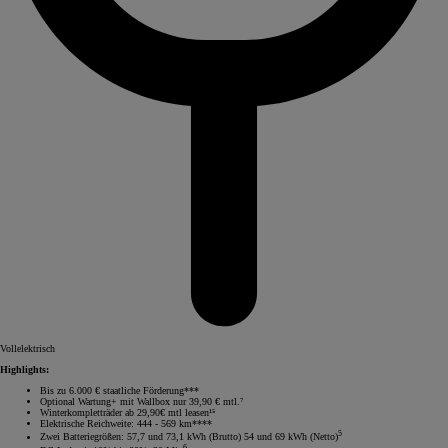
Vollelektrisch
Highlights:
Bis zu 6.000 € staatliche Förderung***
Optional Wartung+ mit Wallbox nur 39,90 € mtl.⁷
Winterkompletträder ab 29,90€ mtl leasen¹⁵
Elektrische Reichweite: 444 - 569 km****
5
Zwei Batteriegrößen: 57,7 und 73,1 kWh (Brutto) 54 und 69 kWh (Netto)
6