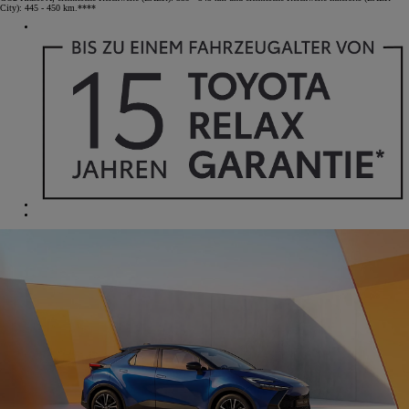
City): 445 - 450 km.****