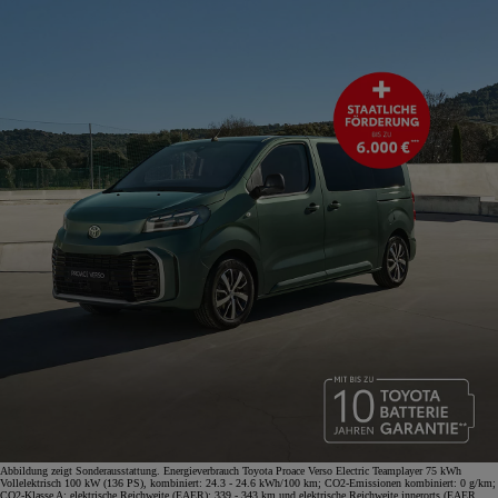
Abbildung zeigt Sonderausstattung. Energieverbrauch Toyota Proace Verso Electric Teamplayer 75 kWh
Vollelektrisch 100 kW (136 PS), kombiniert: 24.3 - 24.6 kWh/100 km; CO2-Emissionen kombiniert: 0 g/km;
CO2-Klasse A; elektrische Reichweite (EAER): 339 - 343 km und elektrische Reichweite innerorts (EAER