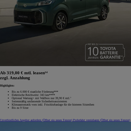
Ab 319,00 € mtl. leasen¹⁴
zzgl. Anzahlung
Highlights:
Bis zu 6.000 € staatliche Förderung***
Elektrische Reichweite: 343 km****
Optional Wartung+ mit Wallbox nur 39,90 € mtl.⁷
Serienmäßig umfassende Sicherheitsassistenten
Klimaautomatik vorn inkl. Frischluftanlage für die hinteren Sitzreihen
Bis zu 9 Sitze
Unverbindliches Angebot anfordern
(Öffnet ein neues Fenster)
Probefahrt vereinbaren
(Öffnet ein neues Fenster)