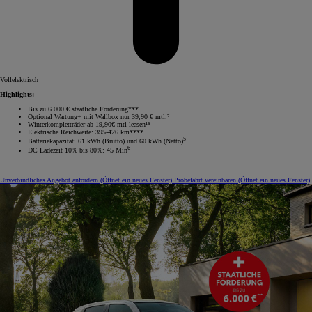
Vollelektrisch
Highlights:
Bis zu 6.000 € staatliche Förderung***
Optional Wartung+ mit Wallbox nur 39,90 € mtl.⁷
Winterkompletträder ab 19,90€ mtl leasen¹⁵
Elektrische Reichweite: 395-426 km****
5
Batteriekapazität: 61 kWh (Brutto) und 60 kWh (Netto)
6
DC Ladezeit 10% bis 80%: 45 Min
Unverbindliches Angebot anfordern
(Öffnet ein neues Fenster)
Probefahrt vereinbaren
(Öffnet ein neues Fenster)