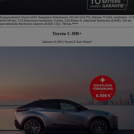
Energieverbrauch Toyota bZ4X Teamplayer Elektromotor 165 kW (224 PS), Batterie 73 kWh; kombiniert: 13.9
kWh/100 km; CO2-Emissionen kombiniert: 0 g/km; CO2-Klasse A; elektrische Reichweite (EAER): 569 km
und elektrische Reichweite innerorts (EAER City): 788 km.****
Toyota C-HR+
Inklusive 6.200 € Toyota E-Auto Bonus⁹