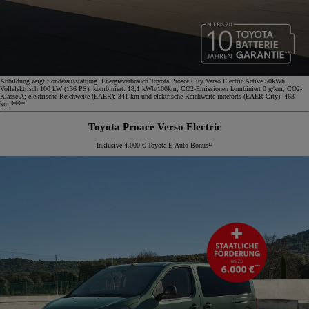
Abbildung zeigt Sonderausstattung. Energieverbrauch Toyota Proace City Verso Electric Active 50kWh
Vollelektrisch 100 kW (136 PS), kombiniert: 18,1 kWh/100km; CO2-Emissionen kombiniert 0 g/km; CO2-
Klasse A; elektrische Reichweite (EAER): 341 km und elektrische Reichweite innerorts (EAER City): 463
km.****
Toyota Proace Verso Electric
Inklusive 4.000 € Toyota E-Auto Bonus¹²