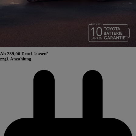
Ab 239,00 € mtl. leasen²
zzgl. Anzahlung