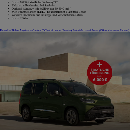
Bis zu 6.000 € staatliche Förderung***
Elektrische Reichweite: 341 km****
Optional Wartung+ mit Wallbox nur 39,90 € mtl.⁷
Zwei Fahrzeuglängen (L1/L2) für zusätzlichen Platz nach Bedarf
Variabler Innenraum mit umklapp‑ und verschiebbaren Sitzen
Bis zu 7 Sitze
Unverbindliches Angebot anfordern
(Öffnet ein neues Fenster)
Probefahrt vereinbaren
(Öffnet ein neues Fenster)