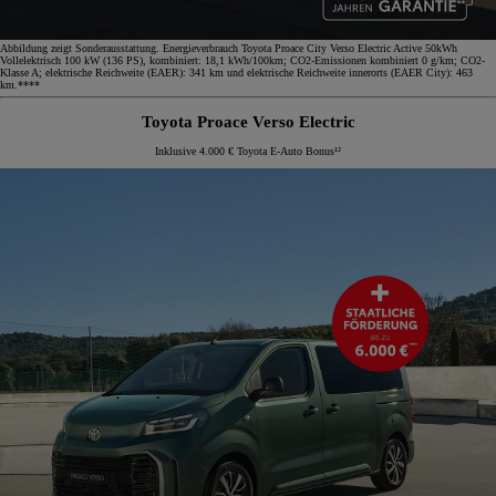
Abbildung zeigt Sonderausstattung. Energieverbrauch Toyota Proace City Verso Electric Active 50kWh
Vollelektrisch 100 kW (136 PS), kombiniert: 18,1 kWh/100km; CO2-Emissionen kombiniert 0 g/km; CO2-
Klasse A; elektrische Reichweite (EAER): 341 km und elektrische Reichweite innerorts (EAER City): 463
km.****
Toyota Proace Verso Electric
Inklusive 4.000 € Toyota E-Auto Bonus¹²