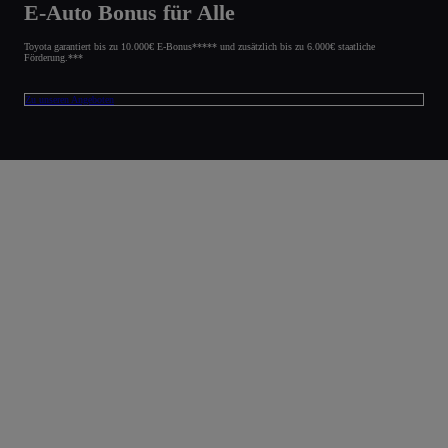
E-Auto Bonus für Alle
Toyota garantiert bis zu 10.000€ E-Bonus***** und zusätzlich bis zu 6.000€ staatliche
Förderung.***
Zu unseren Angeboten