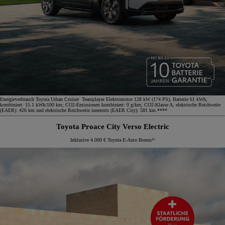
Energieverbrauch Toyota Urban Cruiser Teamplayer Elektromotor 128 kW (174 PS), Batterie 61 kWh;
kombiniert: 15.1 kWh/100 km; CO2-Emissionen kombiniert: 0 g/km; CO2-Klasse A; elektrische Reichweite
(EAER): 426 km und elektrische Reichweite innerorts (EAER City): 581 km.****
Toyota Proace City Verso Electric
Inklusive 4.000 € Toyota E-Auto Bonus¹²