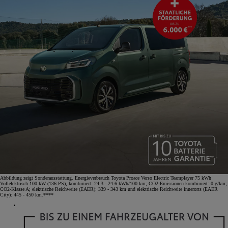
Abbildung zeigt Sonderausstattung. Energieverbrauch Toyota Proace Verso Electric Teamplayer 75 kWh
Vollelektrisch 100 kW (136 PS), kombiniert: 24.3 - 24.6 kWh/100 km; CO2-Emissionen kombiniert: 0 g/km;
CO2-Klasse A; elektrische Reichweite (EAER): 339 - 343 km und elektrische Reichweite innerorts (EAER
City): 445 - 450 km.****