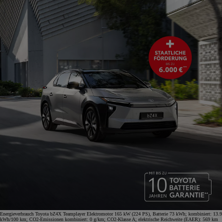
Energieverbrauch Toyota bZ4X Teamplayer Elektromotor 165 kW (224 PS), Batterie 73 kWh; kombiniert: 13.9
kWh/100 km; CO2-Emissionen kombiniert: 0 g/km; CO2-Klasse A; elektrische Reichweite (EAER): 569 km