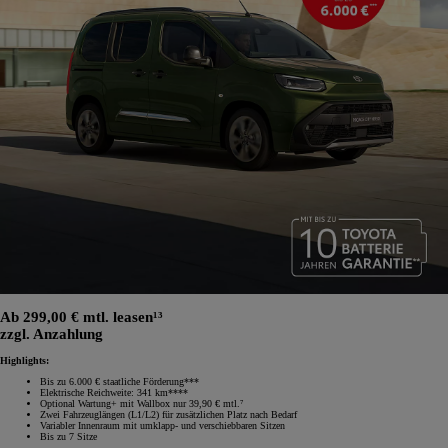
Ab 299,00 € mtl. leasen¹³
zzgl. Anzahlung
Highlights:
Bis zu 6.000 € staatliche Förderung***
Elektrische Reichweite: 341 km****
Optional Wartung+ mit Wallbox nur 39,90 € mtl.⁷
Zwei Fahrzeuglängen (L1/L2) für zusätzlichen Platz nach Bedarf
Variabler Innenraum mit umklapp‑ und verschiebbaren Sitzen
Bis zu 7 Sitze