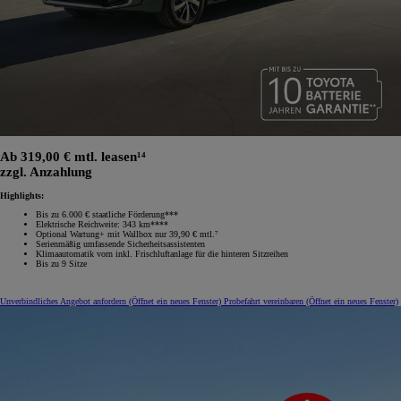
Ab 319,00 € mtl. leasen¹⁴
zzgl. Anzahlung
Highlights:
Bis zu 6.000 € staatliche Förderung***
Elektrische Reichweite: 343 km****
Optional Wartung+ mit Wallbox nur 39,90 € mtl.⁷
Serienmäßig umfassende Sicherheitsassistenten
Klimaautomatik vorn inkl. Frischluftanlage für die hinteren Sitzreihen
Bis zu 9 Sitze
Unverbindliches Angebot anfordern
(Öffnet ein neues Fenster)
Probefahrt vereinbaren
(Öffnet ein neues Fenster)