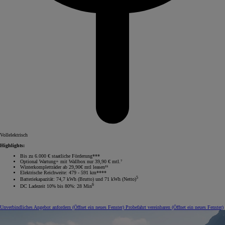
Vollelektrisch
Highlights:
Bis zu 6.000 € staatliche Förderung***
Optional Wartung+ mit Wallbox nur 39,90 € mtl.⁷
Winterkompletträder ab 29,90€ mtl leasen¹⁵
Elektrische Reichweite: 479 - 591 km****
5
Batteriekapazität: 74,7 kWh (Brutto) und 71 kWh (Netto)
6
DC Ladezeit 10% bis 80%: 28 Min
Unverbindliches Angebot anfordern
(Öffnet ein neues Fenster)
Probefahrt vereinbaren
(Öffnet ein neues Fenster)