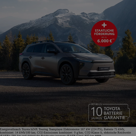
Energieverbrauch Toyota bZ4X Touring Teamplayer Elektromotor 167 kW (224 PS), Batterie 75 kWh;
kombiniert: 14 kWh/100 km; CO2-Emissionen kombiniert: 0 g/km; CO2-Klasse A; elektrische Reichweite
(EAER): 591 km und elektrische Reichweite innerorts (EAER City): 837 km.****