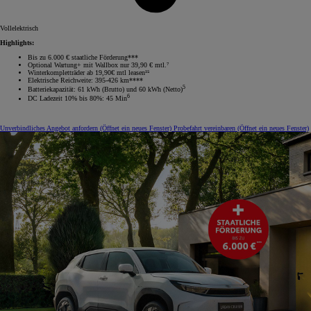
Vollelektrisch
Highlights:
Bis zu 6.000 € staatliche Förderung***
Optional Wartung+ mit Wallbox nur 39,90 € mtl.⁷
Winterkompletträder ab 19,90€ mtl leasen¹⁵
Elektrische Reichweite: 395-426 km****
5
Batteriekapazität: 61 kWh (Brutto) und 60 kWh (Netto)
6
DC Ladezeit 10% bis 80%: 45 Min
Unverbindliches Angebot anfordern
(Öffnet ein neues Fenster)
Probefahrt vereinbaren
(Öffnet ein neues Fenster)