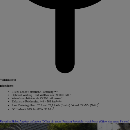
Vollelektrisch
Highlights:
Bis zu 6.000 € staatliche Förderung***
Optional Wartung+ mit Wallbox nur 39,90 € mtl.⁷
Winterkompletträder ab 29,90€ mtl leasen¹⁵
Elektrische Reichweite: 444 - 569 km****
5
Zwei Batteriegrößen: 57,7 und 73,1 kWh (Brutto) 54 und 69 kWh (Netto)
6
DC Ladezeit 10% bis 80%: 30 Min
Unverbindliches Angebot anfordern
(Öffnet ein neues Fenster)
Probefahrt vereinbaren
(Öffnet ein neues Fenster)