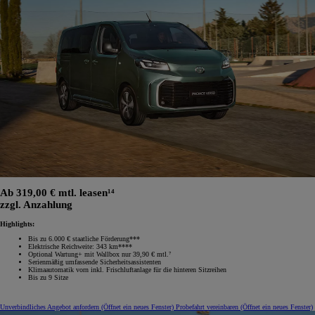
Ab 319,00 € mtl. leasen¹⁴
zzgl. Anzahlung
Highlights:
Bis zu 6.000 € staatliche Förderung***
Elektrische Reichweite: 343 km****
Optional Wartung+ mit Wallbox nur 39,90 € mtl.⁷
Serienmäßig umfassende Sicherheitsassistenten
Klimaautomatik vorn inkl. Frischluftanlage für die hinteren Sitzreihen
Bis zu 9 Sitze
Unverbindliches Angebot anfordern
(Öffnet ein neues Fenster)
Probefahrt vereinbaren
(Öffnet ein neues Fenster)