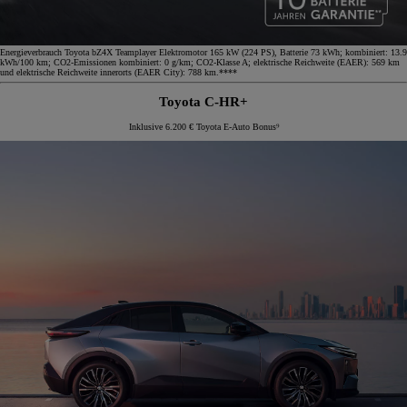
Energieverbrauch Toyota bZ4X Teamplayer Elektromotor 165 kW (224 PS), Batterie 73 kWh; kombiniert: 13.9
kWh/100 km; CO2-Emissionen kombiniert: 0 g/km; CO2-Klasse A; elektrische Reichweite (EAER): 569 km
und elektrische Reichweite innerorts (EAER City): 788 km.****
Toyota C-HR+
Inklusive 6.200 € Toyota E-Auto Bonus⁹