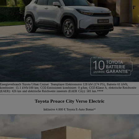
Energieverbrauch Toyota Urban Cruiser Teamplayer Elektromotor 128 kW (174 PS), Batterie 61 kWh;
kombiniert: 15.1 kWh/100 km; CO2-Emissionen kombiniert: 0 g/km; CO2-Klasse A; elektrische Reichweite
(EAER): 426 km und elektrische Reichweite innerorts (EAER City): 581 km.****
Toyota Proace City Verso Electric
Inklusive 4.000 € Toyota E-Auto Bonus¹²