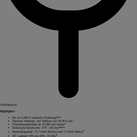
Vollelektrisch
Highlights:
Bis zu 6.000 € staatliche Förderung***
Optional Wartung+ mit Wallbox nur 39,90 € mtl.⁷
Winterkompletträder ab 29,90€ mtl leasen¹⁵
Elektrische Reichweite: 479 - 591 km****
5
Batteriekapazität: 74,7 kWh (Brutto) und 71 kWh (Netto)
6
DC Ladezeit 10% bis 80%: 28 Min