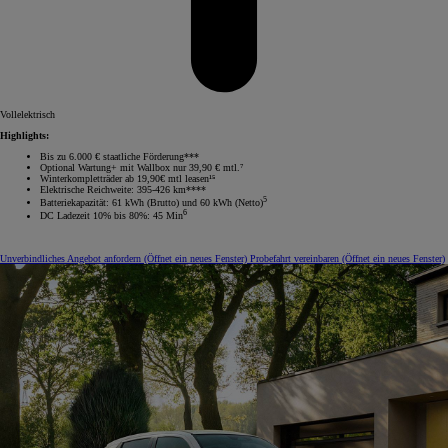
Vollelektrisch
Highlights:
Bis zu 6.000 € staatliche Förderung***
Optional Wartung+ mit Wallbox nur 39,90 € mtl.⁷
Winterkompletträder ab 19,90€ mtl leasen¹⁵
Elektrische Reichweite: 395-426 km****
5
Batteriekapazität: 61 kWh (Brutto) und 60 kWh (Netto)
6
DC Ladezeit 10% bis 80%: 45 Min
Unverbindliches Angebot anfordern
(Öffnet ein neues Fenster)
Probefahrt vereinbaren
(Öffnet ein neues Fenster)