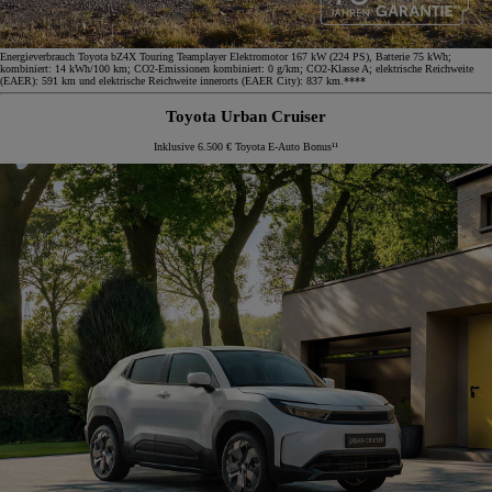
Energieverbrauch Toyota bZ4X Touring Teamplayer Elektromotor 167 kW (224 PS), Batterie 75 kWh;
kombiniert: 14 kWh/100 km; CO2-Emissionen kombiniert: 0 g/km; CO2-Klasse A; elektrische Reichweite
(EAER): 591 km und elektrische Reichweite innerorts (EAER City): 837 km.****
Toyota Urban Cruiser
Inklusive 6.500 € Toyota E-Auto Bonus¹¹