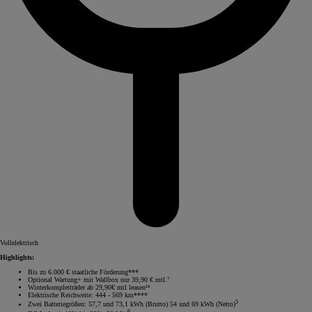
Vollelektrisch
Highlights:
Bis zu 6.000 € staatliche Förderung***
Optional Wartung+ mit Wallbox nur 39,90 € mtl.⁷
Winterkompletträder ab 29,90€ mtl leasen¹⁵
Elektrische Reichweite: 444 - 569 km****
5
Zwei Batteriegrößen: 57,7 und 73,1 kWh (Brutto) 54 und 69 kWh (Netto)
6