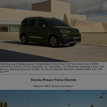
Abbildung zeigt Sonderausstattung. Energieverbrauch Toyota Proace City Verso Electric Active 50kWh
Vollelektrisch 100 kW (136 PS), kombiniert: 18,1 kWh/100km; CO2-Emissionen kombiniert 0 g/km; CO2-
Klasse A; elektrische Reichweite (EAER): 341 km und elektrische Reichweite innerorts (EAER City): 463
km.****
Toyota Proace Verso Electric
Inklusive 4.000 € Toyota E-Auto Bonus¹²