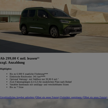
Ab 299,00 € mtl. leasen¹³
zzgl. Anzahlung
Highlights:
Bis zu 6.000 € staatliche Förderung***
Elektrische Reichweite: 341 km****
Optional Wartung+ mit Wallbox nur 39,90 € mtl.⁷
Zwei Fahrzeuglängen (L1/L2) für zusätzlichen Platz nach Bedarf
Variabler Innenraum mit umklapp‑ und verschiebbaren Sitzen
Bis zu 7 Sitze
Unverbindliches Angebot anfordern
(Öffnet ein neues Fenster)
Probefahrt vereinbaren
(Öffnet ein neues Fenster)