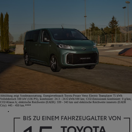
Abbildung zeigt Sonderausstattung. Energieverbrauch Toyota Proace Verso Electric Teamplayer 75 kWh
Vollelektrisch 100 kW (136 PS), kombiniert: 24.3 - 24.6 kWh/100 km; CO2-Emissionen kombiniert: 0 g/km;
CO2-Klasse A; elektrische Reichweite (EAER): 339 - 343 km und elektrische Reichweite innerorts (EAER
City): 445 - 450 km.****