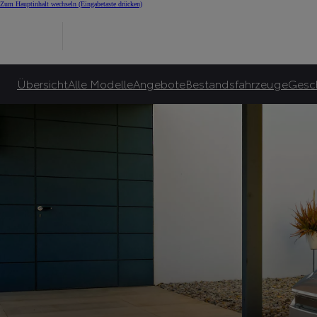
E-Auto Bonus für Alle
Zum Hauptinhalt wechseln
(Eingabetaste drücken)
Toyota garantiert bis zu 10.000€ E-Bonus***** und zusätzlich bis zu 6.000€ sta
Zu unseren Angeboten
Übersicht
Alle Modelle
Angebote
Bestandsfahrzeuge
Gesc