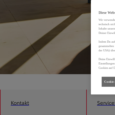
Diese Web
Wir verwende
technisch nic
Inhalte unser
Deiner Einwil
Indem Du auf 
gesammelten 
der USA) übe
Deine Einwill
Einstellungen
Cookies auf 
Cookie-
Kontakt
Servic