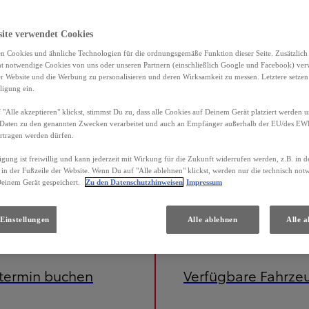
site verwendet Cookies
n Cookies und ähnliche Technologien für die ordnungsgemäße Funktion dieser Seite. Zusätzlic
ht notwendige Cookies von uns oder unseren Partnern (einschließlich Google und Facebook) ver
er Website und die Werbung zu personalisieren und deren Wirksamkeit zu messen. Letztere setzen
ligung ein.
"Alle akzeptieren" klickst, stimmst Du zu, dass alle Cookies auf Deinem Gerät platziert werden u
Daten zu den genannten Zwecken verarbeitet und auch an Empfänger außerhalb der EU/des EWR 
rtragen werden dürfen.
igung ist freiwillig und kann jederzeit mit Wirkung für die Zukunft widerrufen werden, z.B. in 
 in der Fußzeile der Website. Wenn Du auf "Alle ablehnen" klickst, werden nur die technisch no
Deinem Gerät gespeichert.
Zu den Datenschutzhinweisen
Impressum
Einstellungen
Alle ablehnen
Alle a
etermin buchen
Verfügbare Fahrze