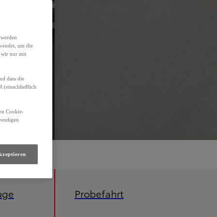
h werden
wendet, um die
 wir nur mit
nd dass die
(einschließlich
den Cookie-
twendigen
kzeptieren
uge
Probefahrt