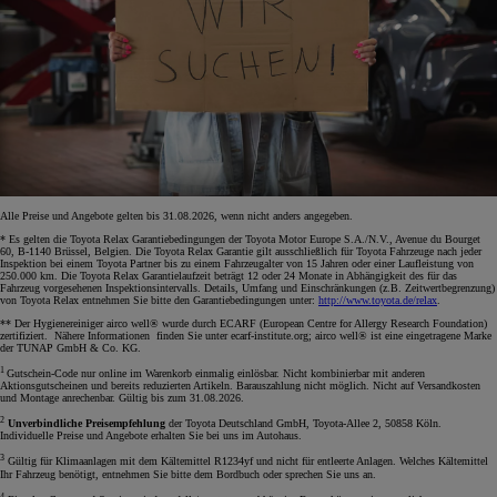
Alle Preise und Angebote gelten bis 31.08.2026, wenn nicht anders angegeben.
* Es gelten die Toyota Relax Garantiebedingungen der Toyota Motor Europe S.A./N.V., Avenue du Bourget
60, B-1140 Brüssel, Belgien. Die Toyota Relax Garantie gilt ausschließlich für Toyota Fahrzeuge nach jeder
Inspektion bei einem Toyota Partner bis zu einem Fahrzeugalter von 15 Jahren oder einer Laufleistung von
250.000 km. Die Toyota Relax Garantielaufzeit beträgt 12 oder 24 Monate in Abhängigkeit des für das
Fahrzeug vorgesehenen Inspektionsintervalls. Details, Umfang und Einschränkungen (z.B. Zeitwertbegrenzung)
von Toyota Relax entnehmen Sie bitte den Garantiebedingungen unter:
http://www.toyota.de/relax
.
** Der Hygienereiniger airco well® wurde durch ECARF (European Centre for Allergy Research Foundation)
zertifiziert. Nähere Informationen finden Sie unter ecarf-institute.org; airco well® ist eine eingetragene Marke
der TUNAP GmbH & Co. KG.
1
Gutschein-Code nur online im Warenkorb einmalig einlösbar. Nicht kombinierbar mit anderen
Aktionsgutscheinen und bereits reduzierten Artikeln. Barauszahlung nicht möglich. Nicht auf Versandkosten
und Montage anrechenbar. Gültig bis zum 31.08.2026.
2
Unverbindliche Preisempfehlung
der Toyota Deutschland GmbH, Toyota-Allee 2, 50858 Köln.
Individuelle Preise und Angebote erhalten Sie bei uns im Autohaus.
3
Gültig für Klimaanlagen mit dem Kältemittel R1234yf und nicht für entleerte Anlagen. Welches Kältemittel
Ihr Fahrzeug benötigt, entnehmen Sie bitte dem Bordbuch oder sprechen Sie uns an.
4