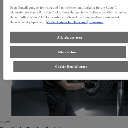
Toyota Räderwechsel-Service
Deine Einwilligung ist freiwillig und kann jederzeit mit Wirkung für die Zukunft
widerrufen werden, z.B. in den Cookie-Einstellungen in der Fußzeile der Website. Wenn
Der schnelle Wechsel von Winter- auf Sommerräder
Du auf "Alle ablehnen" klickst, werden nur die technisch notwendigen Cookies auf
Service entdecken
Deinem Gerät gespeichert.
Zu den Datenschutzhinweisen
Impressum
Alle akzeptieren
Alle ablehnen
Cookie-Einstellungen