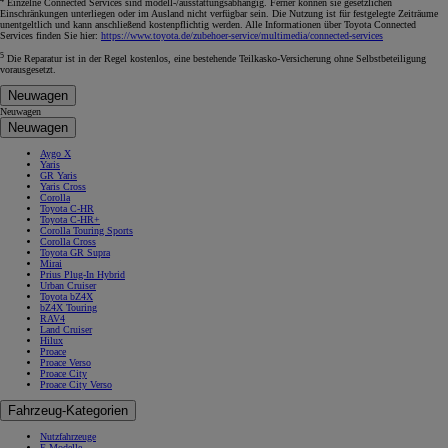
Einzelne Connected Services sind modell-/ausstattungsabhängig. Ferner können sie gesetzlichen
Einschränkungen unterliegen oder im Ausland nicht verfügbar sein. Die Nutzung ist für festgelegte Zeiträume
unentgeltlich und kann anschließend kostenpflichtig werden. Alle Informationen über Toyota Connected
Services finden Sie hier:
https://www.toyota.de/zubehoer-service/multimedia/connected-services
5
Die Reparatur ist in der Regel kostenlos, eine bestehende Teilkasko-Versicherung ohne Selbstbeteiligung
vorausgesetzt.
Neuwagen
Neuwagen
Neuwagen
Aygo X
Yaris
GR Yaris
Yaris Cross
Corolla
Toyota C-HR
Toyota C-HR+
Corolla Touring Sports
Corolla Cross
Toyota GR Supra
Mirai
Prius Plug-In Hybrid
Urban Cruiser
Toyota bZ4X
bZ4X Touring
RAV4
Land Cruiser
Hilux
Proace
Proace Verso
Proace City
Proace City Verso
Fahrzeug-Kategorien
Nutzfahrzeuge
E-Modelle