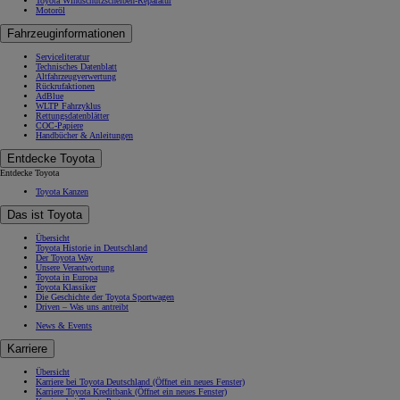
Toyota Windschutzscheiben-Reparatur
Motoröl
Fahrzeuginformationen
Serviceliteratur
Technisches Datenblatt
Altfahrzeugverwertung
Rückrufaktionen
AdBlue
WLTP Fahrzyklus
Rettungsdatenblätter
COC-Papiere
Handbücher & Anleitungen
Entdecke Toyota
Entdecke Toyota
Toyota Kanzen
Das ist Toyota
Übersicht
Toyota Historie in Deutschland
Der Toyota Way
Unsere Verantwortung
Toyota in Europa
Toyota Klassiker
Die Geschichte der Toyota Sportwagen
Driven – Was uns antreibt
News & Events
Karriere
Übersicht
Karriere bei Toyota Deutschland
(Öffnet ein neues Fenster)
Karriere Toyota Kreditbank
(Öffnet ein neues Fenster)