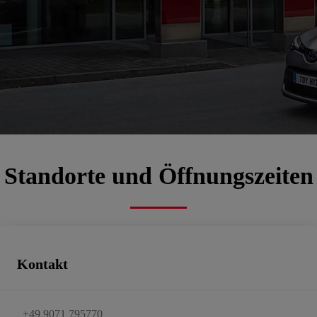
Erwin Philipp
00CD4-262BE-0D039-74600-01220-3
Autorisierter Kundendienst, Gebrauchtwagen
Termin vereinbaren
E-Mail schreiben
Standorte und Öffnungszeiten
Kontakt
+49 9071 795770