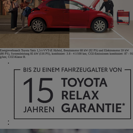
Energieverbrauch Toyota Yaris 1,5-l-VVT-iE Hybrid, Benzinmotor 68 kW (92 PS) und Elektromotor 59 kW
(80 PS), Systemleistung 85 kW (116 PS), kombiniert: 3.8 - 4 l/100 km; CO2-Emissionen kombiniert: 87 - 91
g/km; CO2-Klasse B.