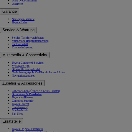
DNA Diebstahlschutz
Ölservice
Garantie
Neuwagen-Garantie
Toyota Relax
Service & Wartung
Service-Termin vereinbaren
Vorabcheck Hauptuntersuchung
Fachwerkstatt
Kundenbefragung
Multimedia & Connectivity
Toyota Connected Services
MyToyota App
Bluetooth Kompabilität
Nachrüstung Apple CarPlay & Android Auto
Navigationsupdates
Zubehör & Accessories
Zubehör Shop
(Öffnet ein neues Fenster)
Broschüren & Preislisten
Toyota Wallboxen
Camping-Zubehör
Toyota Protect
Standheizung
Marderabwehr
Fan Shop
Ersatzteile
Toyota Original Ersatzteile