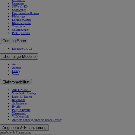
Crossover
SUVs & 4X4
Sportwagen
Familienautos & Vans
Kleinwagen
Kompaktwagen
Kleintransporter
Transporter
Geländewagen
Pick-Up Truck
Coming Soon
Der neue GR GT
Ehemalige Modelle
Auris
Avensis
Camry
Verso
Elektromobilität
Alle E-Modelle
Vorteile & Umstieg
Laden & Tanken
Reichweite
Technologie
Hybrid
Plug-in Hybrid
Wasserstoff
Vollelektrisch
Antriebs-Guide
(Öffnet ein neues Fenster)
Angebote & Finanzierung
Angebote & Finanzierung