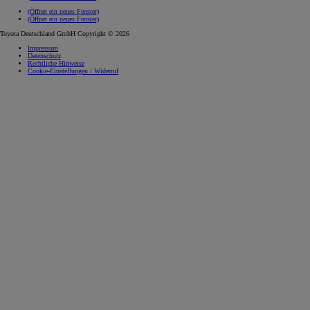
(Öffnet ein neues Fenster)
(Öffnet ein neues Fenster)
Toyota Deutschland GmbH Copyright © 2026
Impressum
Datenschutz
Rechtliche Hinweise
Cookie-Einstellungen / Widerruf