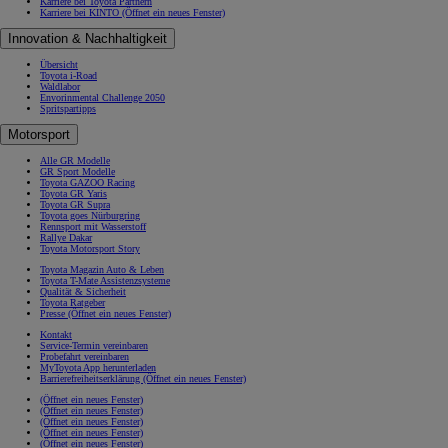
Karriere bei Toyota Partnern
Karriere bei KINTO
(Öffnet ein neues Fenster)
Innovation & Nachhaltigkeit
Übersicht
Toyota i-Road
Waldlabor
Envorinmental Challenge 2050
Spritspartipps
Motorsport
Alle GR Modelle
GR Sport Modelle
Toyota GAZOO Racing
Toyota GR Yaris
Toyota GR Supra
Toyota goes Nürburgring
Rennsport mit Wasserstoff
Rallye Dakar
Toyota Motorsport Story
Toyota Magazin Auto & Leben
Toyota T-Mate Assistenzsysteme
Qualität & Sicherheit
Toyota Ratgeber
Presse
(Öffnet ein neues Fenster)
Kontakt
Service-Termin vereinbaren
Probefahrt vereinbaren
MyToyota App herunterladen
Barrierefreiheitserklärung
(Öffnet ein neues Fenster)
(Öffnet ein neues Fenster)
(Öffnet ein neues Fenster)
(Öffnet ein neues Fenster)
(Öffnet ein neues Fenster)
(Öffnet ein neues Fenster)