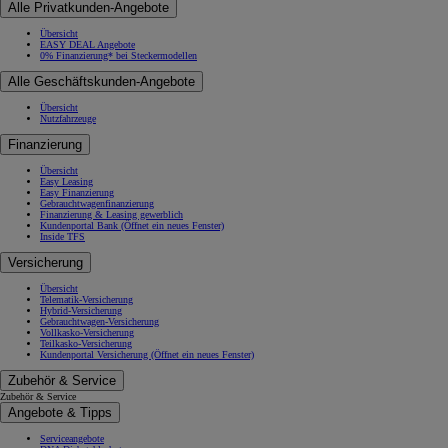
Alle Privatkunden-Angebote
Übersicht
EASY DEAL Angebote
0% Finanzierung* bei Steckermodellen
Alle Geschäftskunden-Angebote
Übersicht
Nutzfahrzeuge
Finanzierung
Übersicht
Easy Leasing
Easy Finanzierung
Gebrauchtwagenfinanzierung
Finanzierung & Leasing gewerblich
Kundenportal Bank
(Öffnet ein neues Fenster)
Inside TFS
Versicherung
Übersicht
Telematik-Versicherung
Hybrid-Versicherung
Gebrauchtwagen-Versicherung
Vollkasko-Versicherung
Teilkasko-Versicherung
Kundenportal Versicherung
(Öffnet ein neues Fenster)
Zubehör & Service
Zubehör & Service
Angebote & Tipps
Serviceangebote