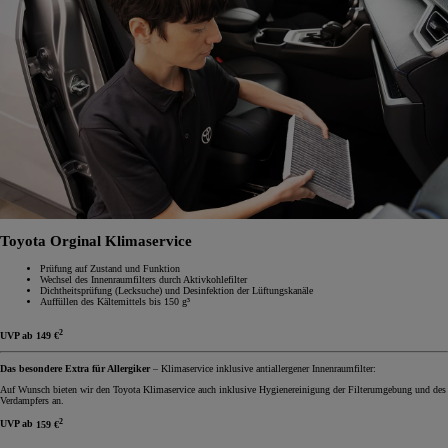
Toyota Orginal Klimaservice
Prüfung auf Zustand und Funktion
Wechsel des Innenraumfilters durch Aktivkohlefilter
Dichtheitsprüfung (Lecksuche) und Desinfektion der Lüftungskanäle
Auffüllen des Kältemittels bis 150 g³
2
UVP ab
149 €
Das besondere Extra für Allergiker
– Klimaservice inklusive antiallergener Innenraumfilter:
Auf Wunsch bieten wir den Toyota Klimaservice auch inklusive Hygienereinigung der Filterumgebung und des
Verdampfers an.
2
UVP ab
159 €