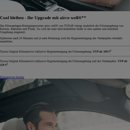
Cool bleiben - Ihr Upgrade mit airco well®**
Das Klimaanlagen-Reinigungssystem airco well® von TUNAP reinigt zusätzlich die Filterumgebung von
Keimen, Bakterien und Pilzen. So wird der neue Aktivkohlefilter direkt in eine saubere und keimfreie
Umgebung eingesetzt.
Spätestens nach 24 Monaten und je nach Belastung wird die Hygienereinigung des Verdampfers ebenfalls
empfohlen.
2
Toyota Original Klimaservice inklusive Hygienereinigung der Filterumgebung:
UVP ab
169 €
Toyota Original Klimaservice inklusive Hygienereinigung der Filterumgebung und des Verdampfers:
UVP ab
2
259 €
Klimaservice buchen