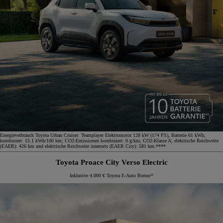
Energieverbrauch Toyota Urban Cruiser Teamplayer Elektromotor 128 kW (174 PS), Batterie 61 kWh;
kombiniert: 15.1 kWh/100 km; CO2-Emissionen kombiniert: 0 g/km; CO2-Klasse A; elektrische Reichweite
(EAER): 426 km und elektrische Reichweite innerorts (EAER City): 581 km.****
Toyota Proace City Verso Electric
Inklusive 4.000 € Toyota E-Auto Bonus¹²