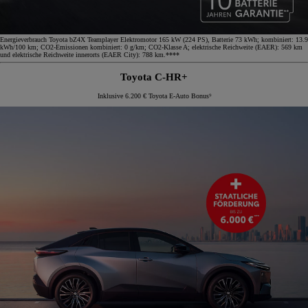
Energieverbrauch Toyota bZ4X Teamplayer Elektromotor 165 kW (224 PS), Batterie 73 kWh; kombiniert: 13.9
kWh/100 km; CO2-Emissionen kombiniert: 0 g/km; CO2-Klasse A; elektrische Reichweite (EAER): 569 km
und elektrische Reichweite innerorts (EAER City): 788 km.****
Toyota C-HR+
Inklusive 6.200 € Toyota E-Auto Bonus⁹