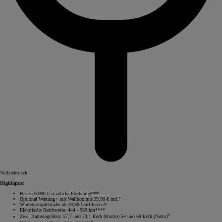
Vollelektrisch
Highlights:
Bis zu 6.000 € staatliche Förderung***
Optional Wartung+ mit Wallbox nur 39,90 € mtl.⁷
Winterkompletträder ab 29,90€ mtl leasen¹⁵
Elektrische Reichweite: 444 - 569 km****
5
Zwei Batteriegrößen: 57,7 und 73,1 kWh (Brutto) 54 und 69 kWh (Netto)
6