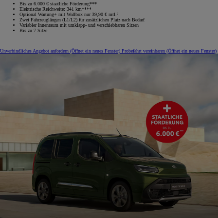
Bis zu 6.000 € staatliche Förderung***
Elektrische Reichweite: 341 km****
Optional Wartung+ mit Wallbox nur 39,90 € mtl.⁷
Zwei Fahrzeuglängen (L1/L2) für zusätzlichen Platz nach Bedarf
Variabler Innenraum mit umklapp‑ und verschiebbaren Sitzen
Bis zu 7 Sitze
Unverbindliches Angebot anfordern
(Öffnet ein neues Fenster)
Probefahrt vereinbaren
(Öffnet ein neues Fenster)