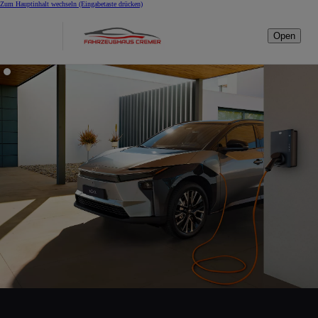
Zum Hauptinhalt wechseln
(Eingabetaste drücken)
Open
Öffnungszeiten
vom
10.08
bis
28.08:
Mo-
Fr
von
7.30
–
16.00
Uhr.