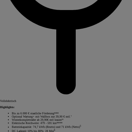
Vollelektrisch
Highlights:
Bis zu 6.000 € staatliche Förderung***
Optional Wartung+ mit Wallbox nur 39,90 € mtl.⁷
Winterkompletträder ab 29,90€ mtl leasen¹⁵
Elektrische Reichweite: 479 - 591 km****
5
Batteriekapazität: 74,7 kWh (Brutto) und 71 kWh (Netto)
6
DC Ladezeit 10% bis 80%: 28 Min