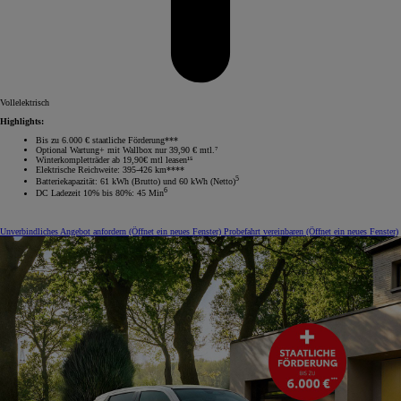
Vollelektrisch
Highlights:
Bis zu 6.000 € staatliche Förderung***
Optional Wartung+ mit Wallbox nur 39,90 € mtl.⁷
Winterkompletträder ab 19,90€ mtl leasen¹⁵
Elektrische Reichweite: 395-426 km****
5
Batteriekapazität: 61 kWh (Brutto) und 60 kWh (Netto)
6
DC Ladezeit 10% bis 80%: 45 Min
Unverbindliches Angebot anfordern
(Öffnet ein neues Fenster)
Probefahrt vereinbaren
(Öffnet ein neues Fenster)