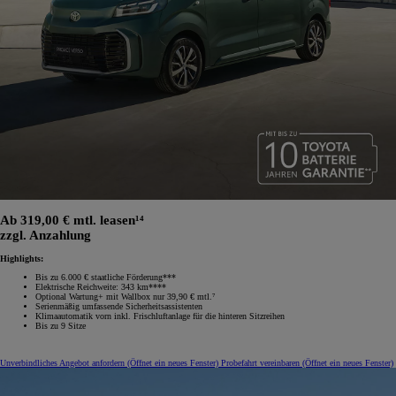
Ab 319,00 € mtl. leasen¹⁴
zzgl. Anzahlung
Highlights:
Bis zu 6.000 € staatliche Förderung***
Elektrische Reichweite: 343 km****
Optional Wartung+ mit Wallbox nur 39,90 € mtl.⁷
Serienmäßig umfassende Sicherheitsassistenten
Klimaautomatik vorn inkl. Frischluftanlage für die hinteren Sitzreihen
Bis zu 9 Sitze
Unverbindliches Angebot anfordern
(Öffnet ein neues Fenster)
Probefahrt vereinbaren
(Öffnet ein neues Fenster)