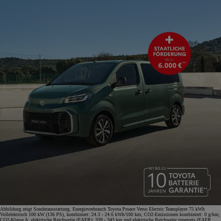
Abbildung zeigt Sonderausstattung. Energieverbrauch Toyota Proace Verso Electric Teamplayer 75 kWh
Vollelektrisch 100 kW (136 PS), kombiniert: 24.3 - 24.6 kWh/100 km; CO2-Emissionen kombiniert: 0 g/km;
CO2-Klasse A; elektrische Reichweite (EAER): 339 - 343 km und elektrische Reichweite innerorts (EAER