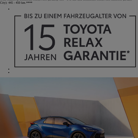
City): 445 - 450 km.****