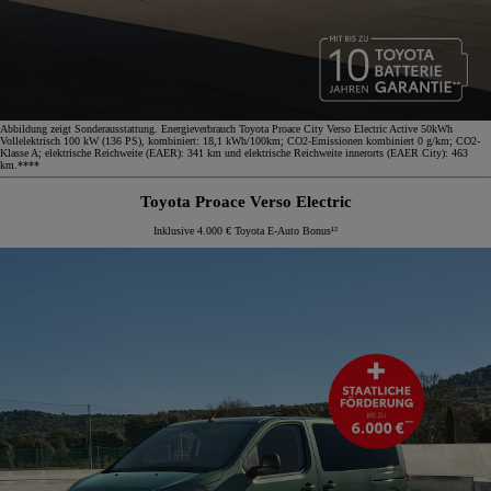
Abbildung zeigt Sonderausstattung. Energieverbrauch Toyota Proace City Verso Electric Active 50kWh
Vollelektrisch 100 kW (136 PS), kombiniert: 18,1 kWh/100km; CO2-Emissionen kombiniert 0 g/km; CO2-
Klasse A; elektrische Reichweite (EAER): 341 km und elektrische Reichweite innerorts (EAER City): 463
km.****
Toyota Proace Verso Electric
Inklusive 4.000 € Toyota E-Auto Bonus¹²