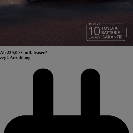
Ab 239,00 € mtl. leasen²
zzgl. Anzahlung