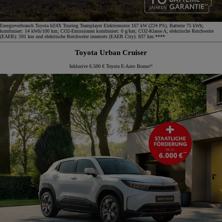
Energieverbrauch Toyota bZ4X Touring Teamplayer Elektromotor 167 kW (224 PS), Batterie 75 kWh;
kombiniert: 14 kWh/100 km; CO2-Emissionen kombiniert: 0 g/km; CO2-Klasse A; elektrische Reichweite
(EAER): 591 km und elektrische Reichweite innerorts (EAER City): 837 km.****
Toyota Urban Cruiser
Inklusive 6.500 € Toyota E-Auto Bonus¹¹