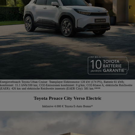
Energieverbrauch Toyota Urban Cruiser Teamplayer Elektromotor 128 kW (174 PS), Batterie 61 kWh;
kombiniert: 15.1 kWh/100 km; CO2-Emissionen kombiniert: 0 g/km; CO2-Klasse A; elektrische Reichweite
(EAER): 426 km und elektrische Reichweite innerorts (EAER City): 581 km.****
Toyota Proace City Verso Electric
Inklusive 4.000 € Toyota E-Auto Bonus¹²