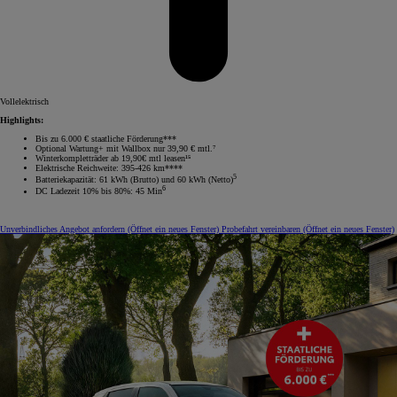
Vollelektrisch
Highlights:
Bis zu 6.000 € staatliche Förderung***
Optional Wartung+ mit Wallbox nur 39,90 € mtl.⁷
Winterkompletträder ab 19,90€ mtl leasen¹⁵
Elektrische Reichweite: 395-426 km****
5
Batteriekapazität: 61 kWh (Brutto) und 60 kWh (Netto)
6
DC Ladezeit 10% bis 80%: 45 Min
Unverbindliches Angebot anfordern
(Öffnet ein neues Fenster)
Probefahrt vereinbaren
(Öffnet ein neues Fenster)