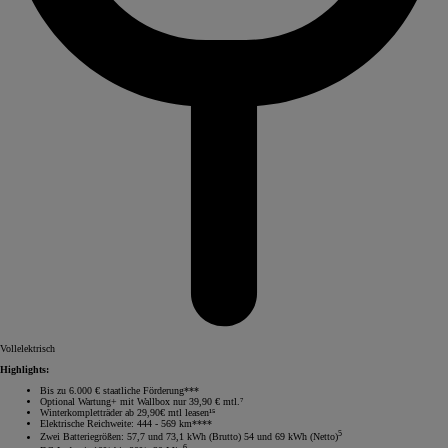
Vollelektrisch
Highlights:
Bis zu 6.000 € staatliche Förderung***
Optional Wartung+ mit Wallbox nur 39,90 € mtl.⁷
Winterkompletträder ab 29,90€ mtl leasen¹⁵
Elektrische Reichweite: 444 - 569 km****
5
Zwei Batteriegrößen: 57,7 und 73,1 kWh (Brutto) 54 und 69 kWh (Netto)
6