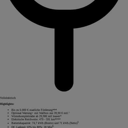
Vollelektrisch
Highlights:
Bis zu 6.000 € staatliche Förderung***
Optional Wartung+ mit Wallbox nur 39,90 € mtl.⁷
Winterkompletträder ab 29,90€ mtl leasen¹⁵
Elektrische Reichweite: 479 - 591 km****
5
Batteriekapazität: 74,7 kWh (Brutto) und 71 kWh (Netto)
6
DC Ladezeit 10% bis 80%: 28 Min