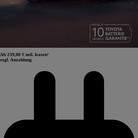
Ab 239,00 € mtl. leasen²
zzgl. Anzahlung