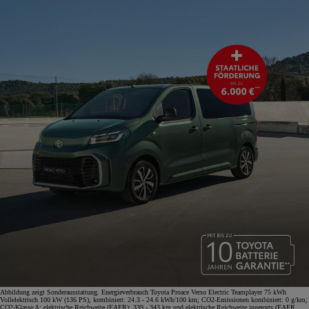
Abbildung zeigt Sonderausstattung. Energieverbrauch Toyota Proace Verso Electric Teamplayer 75 kWh
Vollelektrisch 100 kW (136 PS), kombiniert: 24.3 - 24.6 kWh/100 km; CO2-Emissionen kombiniert: 0 g/km;
CO2-Klasse A; elektrische Reichweite (EAER): 339 - 343 km und elektrische Reichweite innerorts (EAER