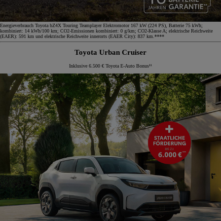
Energieverbrauch Toyota bZ4X Touring Teamplayer Elektromotor 167 kW (224 PS), Batterie 75 kWh;
kombiniert: 14 kWh/100 km; CO2-Emissionen kombiniert: 0 g/km; CO2-Klasse A; elektrische Reichweite
(EAER): 591 km und elektrische Reichweite innerorts (EAER City): 837 km.****
Toyota Urban Cruiser
Inklusive 6.500 € Toyota E-Auto Bonus¹¹