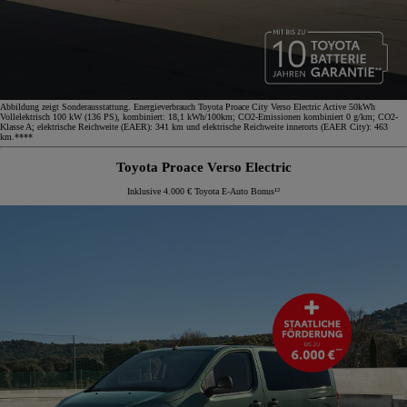
Abbildung zeigt Sonderausstattung. Energieverbrauch Toyota Proace City Verso Electric Active 50kWh
Vollelektrisch 100 kW (136 PS), kombiniert: 18,1 kWh/100km; CO2-Emissionen kombiniert 0 g/km; CO2-
Klasse A; elektrische Reichweite (EAER): 341 km und elektrische Reichweite innerorts (EAER City): 463
km.****
Toyota Proace Verso Electric
Inklusive 4.000 € Toyota E-Auto Bonus¹²