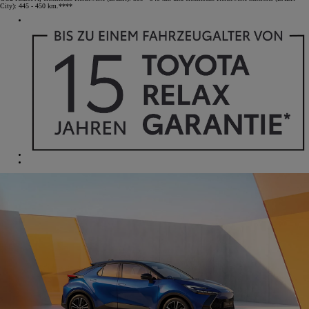
City): 445 - 450 km.****