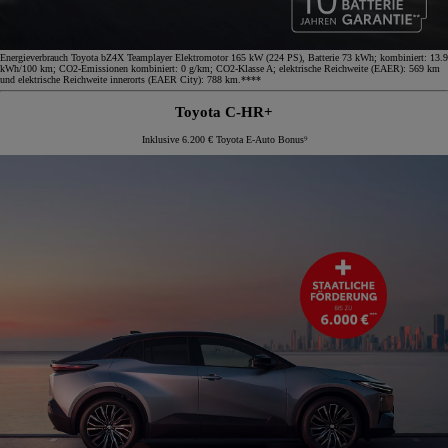
Energieverbrauch Toyota bZ4X Teamplayer Elektromotor 165 kW (224 PS), Batterie 73 kWh; kombiniert: 13.9
kWh/100 km; CO2-Emissionen kombiniert: 0 g/km; CO2-Klasse A; elektrische Reichweite (EAER): 569 km
und elektrische Reichweite innerorts (EAER City): 788 km.****
Toyota C-HR+
Inklusive 6.200 € Toyota E-Auto Bonus⁹