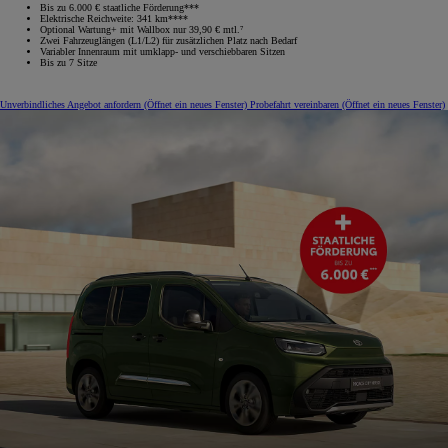
Bis zu 6.000 € staatliche Förderung***
Elektrische Reichweite: 341 km****
Optional Wartung+ mit Wallbox nur 39,90 € mtl.⁷
Zwei Fahrzeuglängen (L1/L2) für zusätzlichen Platz nach Bedarf
Variabler Innenraum mit umklapp‑ und verschiebbaren Sitzen
Bis zu 7 Sitze
Unverbindliches Angebot anfordern
(Öffnet ein neues Fenster)
Probefahrt vereinbaren
(Öffnet ein neues Fenster)