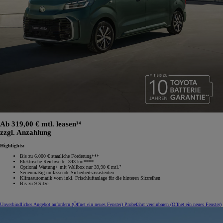
Ab 319,00 € mtl. leasen¹⁴
zzgl. Anzahlung
Highlights:
Bis zu 6.000 € staatliche Förderung***
Elektrische Reichweite: 343 km****
Optional Wartung+ mit Wallbox nur 39,90 € mtl.⁷
Serienmäßig umfassende Sicherheitsassistenten
Klimaautomatik vorn inkl. Frischluftanlage für die hinteren Sitzreihen
Bis zu 9 Sitze
Unverbindliches Angebot anfordern
(Öffnet ein neues Fenster)
Probefahrt vereinbaren
(Öffnet ein neues Fenster)