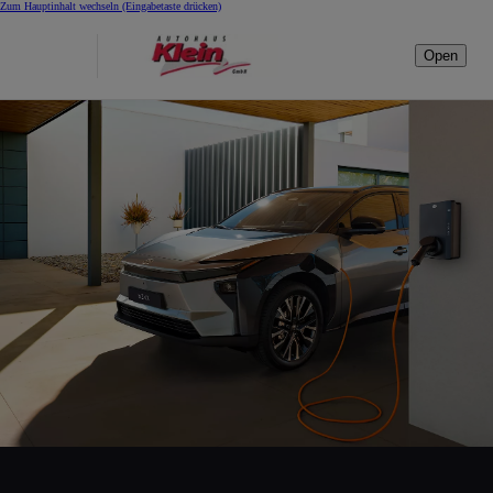
Zum Hauptinhalt wechseln
(Eingabetaste drücken)
Open