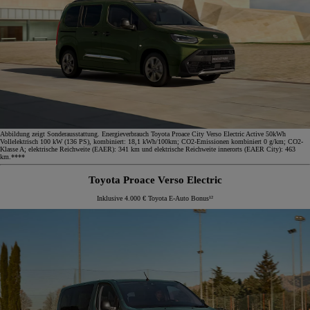
Abbildung zeigt Sonderausstattung. Energieverbrauch Toyota Proace City Verso Electric Active 50kWh
Vollelektrisch 100 kW (136 PS), kombiniert: 18,1 kWh/100km; CO2-Emissionen kombiniert 0 g/km; CO2-
Klasse A; elektrische Reichweite (EAER): 341 km und elektrische Reichweite innerorts (EAER City): 463
km.****
Toyota Proace Verso Electric
Inklusive 4.000 € Toyota E-Auto Bonus¹²