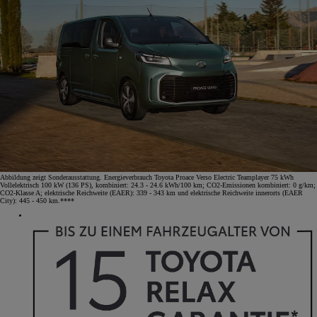
Abbildung zeigt Sonderausstattung. Energieverbrauch Toyota Proace Verso Electric Teamplayer 75 kWh
Vollelektrisch 100 kW (136 PS), kombiniert: 24.3 - 24.6 kWh/100 km; CO2-Emissionen kombiniert: 0 g/km;
CO2-Klasse A; elektrische Reichweite (EAER): 339 - 343 km und elektrische Reichweite innerorts (EAER
City): 445 - 450 km.****