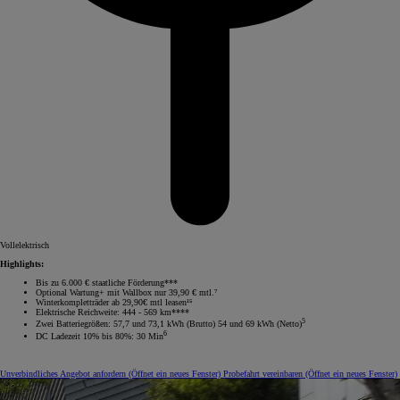
Vollelektrisch
Highlights:
Bis zu 6.000 € staatliche Förderung***
Optional Wartung+ mit Wallbox nur 39,90 € mtl.⁷
Winterkompletträder ab 29,90€ mtl leasen¹⁵
Elektrische Reichweite: 444 - 569 km****
5
Zwei Batteriegrößen: 57,7 und 73,1 kWh (Brutto) 54 und 69 kWh (Netto)
6
DC Ladezeit 10% bis 80%: 30 Min
Unverbindliches Angebot anfordern
(Öffnet ein neues Fenster)
Probefahrt vereinbaren
(Öffnet ein neues Fenster)