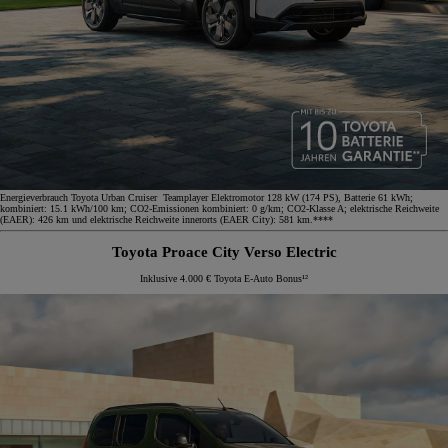
Energieverbrauch Toyota Urban Cruiser Teamplayer Elektromotor 128 kW (174 PS), Batterie 61 kWh;
kombiniert: 15.1 kWh/100 km; CO2-Emissionen kombiniert: 0 g/km; CO2-Klasse A; elektrische Reichweite
(EAER): 426 km und elektrische Reichweite innerorts (EAER City): 581 km.****
Toyota Proace City Verso Electric
Inklusive 4.000 € Toyota E-Auto Bonus¹²