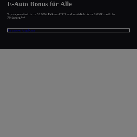
E-Auto Bonus für Alle
Toyota garantiert bis zu 10.000€ E-Bonus***** und zusätzlich bis zu 6.000€ staatliche
Förderung.***
Zu unseren Angeboten