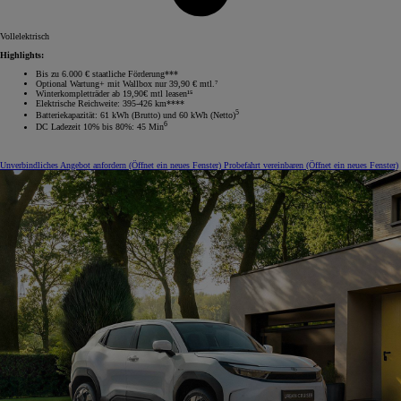
Vollelektrisch
Highlights:
Bis zu 6.000 € staatliche Förderung***
Optional Wartung+ mit Wallbox nur 39,90 € mtl.⁷
Winterkompletträder ab 19,90€ mtl leasen¹⁵
Elektrische Reichweite: 395-426 km****
5
Batteriekapazität: 61 kWh (Brutto) und 60 kWh (Netto)
6
DC Ladezeit 10% bis 80%: 45 Min
Unverbindliches Angebot anfordern
(Öffnet ein neues Fenster)
Probefahrt vereinbaren
(Öffnet ein neues Fenster)