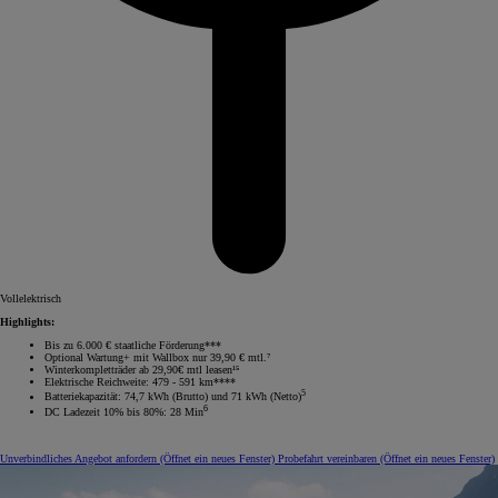
Vollelektrisch
Highlights:
Bis zu 6.000 € staatliche Förderung***
Optional Wartung+ mit Wallbox nur 39,90 € mtl.⁷
Winterkompletträder ab 29,90€ mtl leasen¹⁵
Elektrische Reichweite: 479 - 591 km****
5
Batteriekapazität: 74,7 kWh (Brutto) und 71 kWh (Netto)
6
DC Ladezeit 10% bis 80%: 28 Min
Unverbindliches Angebot anfordern
(Öffnet ein neues Fenster)
Probefahrt vereinbaren
(Öffnet ein neues Fenster)