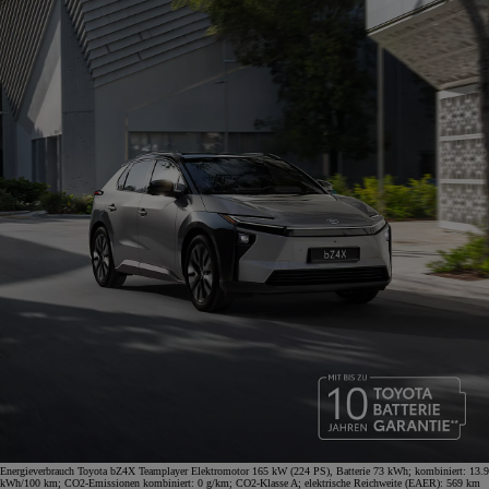
Energieverbrauch Toyota bZ4X Teamplayer Elektromotor 165 kW (224 PS), Batterie 73 kWh; kombiniert: 13.9
kWh/100 km; CO2-Emissionen kombiniert: 0 g/km; CO2-Klasse A; elektrische Reichweite (EAER): 569 km