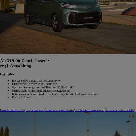
Ab 319,00 € mtl. leasen¹⁴
zzgl. Anzahlung
Highlights:
Bis zu 6.000 € staatliche Förderung***
Elektrische Reichweite: 343 km****
Optional Wartung+ mit Wallbox nur 39,90 € mtl.⁷
Serienmäßig umfassende Sicherheitsassistenten
Klimaautomatik vorn inkl. Frischluftanlage für die hinteren Sitzreihen
Bis zu 9 Sitze
Unverbindliches Angebot anfordern
(Öffnet ein neues Fenster)
Probefahrt vereinbaren
(Öffnet ein neues Fenster)