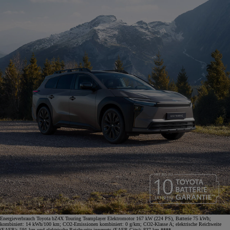
Energieverbrauch Toyota bZ4X Touring Teamplayer Elektromotor 167 kW (224 PS), Batterie 75 kWh;
kombiniert: 14 kWh/100 km; CO2-Emissionen kombiniert: 0 g/km; CO2-Klasse A; elektrische Reichweite
(EAER): 591 km und elektrische Reichweite innerorts (EAER City): 837 km.****