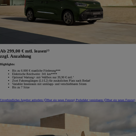
Ab 299,00 € mtl. leasen¹³
zzgl. Anzahlung
Highlights:
Bis zu 6.000 € staatliche Förderung***
Elektrische Reichweite: 341 km****
Optional Wartung+ mit Wallbox nur 39,90 € mtl.⁷
Zwei Fahrzeuglängen (L1/L2) für zusätzlichen Platz nach Bedarf
Variabler Innenraum mit umklapp‑ und verschiebbaren Sitzen
Bis zu 7 Sitze
Unverbindliches Angebot anfordern
(Öffnet ein neues Fenster)
Probefahrt vereinbaren
(Öffnet ein neues Fenster)