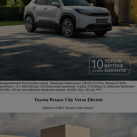
Energieverbrauch Toyota Urban Cruiser Teamplayer Elektromotor 128 kW (174 PS), Batterie 61 kWh;
kombiniert: 15.1 kWh/100 km; CO2-Emissionen kombiniert: 0 g/km; CO2-Klasse A; elektrische Reichweite
(EAER): 426 km und elektrische Reichweite innerorts (EAER City): 581 km.****
Toyota Proace City Verso Electric
Inklusive 4.000 € Toyota E-Auto Bonus¹²