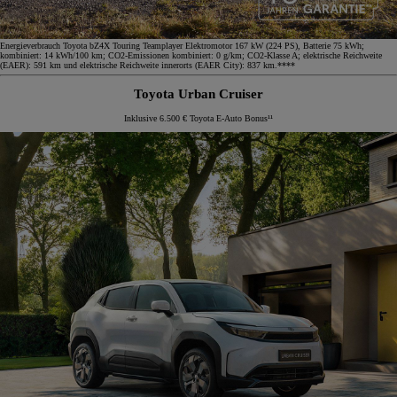
Energieverbrauch Toyota bZ4X Touring Teamplayer Elektromotor 167 kW (224 PS), Batterie 75 kWh;
kombiniert: 14 kWh/100 km; CO2-Emissionen kombiniert: 0 g/km; CO2-Klasse A; elektrische Reichweite
(EAER): 591 km und elektrische Reichweite innerorts (EAER City): 837 km.****
Toyota Urban Cruiser
Inklusive 6.500 € Toyota E-Auto Bonus¹¹