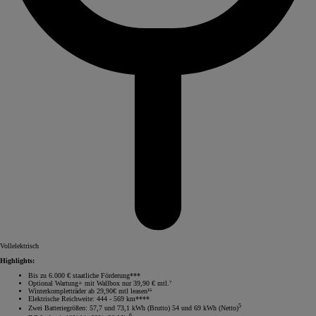
Vollelektrisch
Highlights:
Bis zu 6.000 € staatliche Förderung***
Optional Wartung+ mit Wallbox nur 39,90 € mtl.⁷
Winterkompletträder ab 29,90€ mtl leasen¹⁵
Elektrische Reichweite: 444 - 569 km****
5
Zwei Batteriegrößen: 57,7 und 73,1 kWh (Brutto) 54 und 69 kWh (Netto)
6