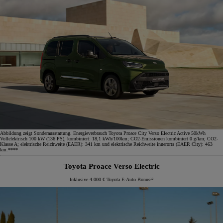
Abbildung zeigt Sonderausstattung. Energieverbrauch Toyota Proace City Verso Electric Active 50kWh
Vollelektrisch 100 kW (136 PS), kombiniert: 18,1 kWh/100km; CO2-Emissionen kombiniert 0 g/km; CO2-
Klasse A; elektrische Reichweite (EAER): 341 km und elektrische Reichweite innerorts (EAER City): 463
km.****
Toyota Proace Verso Electric
Inklusive 4.000 € Toyota E-Auto Bonus¹²