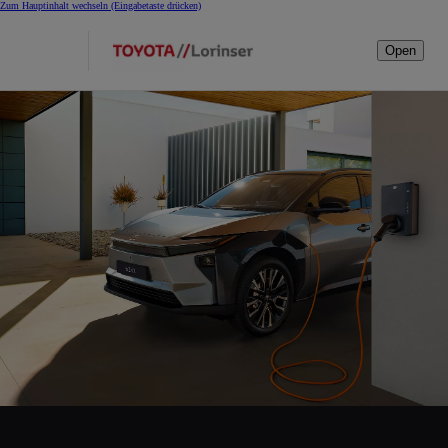
Zum Hauptinhalt wechseln
(Eingabetaste drücken)
Open