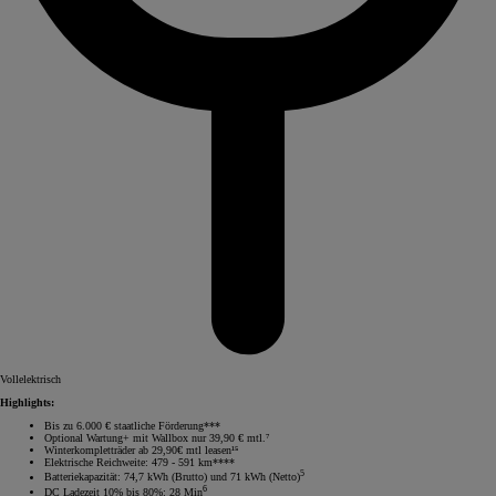
Vollelektrisch
Highlights:
Bis zu 6.000 € staatliche Förderung***
Optional Wartung+ mit Wallbox nur 39,90 € mtl.⁷
Winterkompletträder ab 29,90€ mtl leasen¹⁵
Elektrische Reichweite: 479 - 591 km****
5
Batteriekapazität: 74,7 kWh (Brutto) und 71 kWh (Netto)
6
DC Ladezeit 10% bis 80%: 28 Min