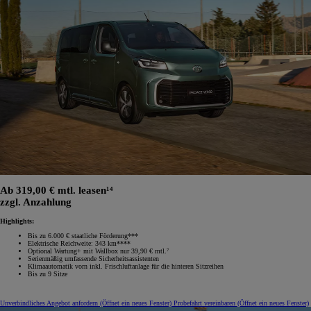
Ab 319,00 € mtl. leasen¹⁴
zzgl. Anzahlung
Highlights:
Bis zu 6.000 € staatliche Förderung***
Elektrische Reichweite: 343 km****
Optional Wartung+ mit Wallbox nur 39,90 € mtl.⁷
Serienmäßig umfassende Sicherheitsassistenten
Klimaautomatik vorn inkl. Frischluftanlage für die hinteren Sitzreihen
Bis zu 9 Sitze
Unverbindliches Angebot anfordern
(Öffnet ein neues Fenster)
Probefahrt vereinbaren
(Öffnet ein neues Fenster)