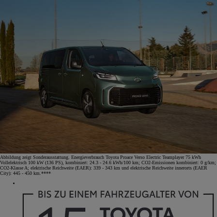
Abbildung zeigt Sonderausstattung. Energieverbrauch Toyota Proace Verso Electric Teamplayer 75 kWh
Vollelektrisch 100 kW (136 PS), kombiniert: 24.3 - 24.6 kWh/100 km; CO2-Emissionen kombiniert: 0 g/km;
CO2-Klasse A; elektrische Reichweite (EAER): 339 - 343 km und elektrische Reichweite innerorts (EAER
City): 445 - 450 km.****