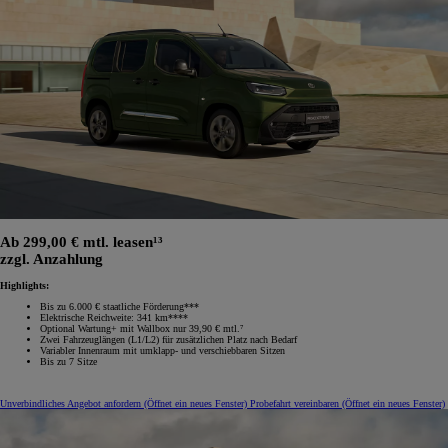
Ab 299,00 € mtl. leasen¹³
zzgl. Anzahlung
Highlights:
Bis zu 6.000 € staatliche Förderung***
Elektrische Reichweite: 341 km****
Optional Wartung+ mit Wallbox nur 39,90 € mtl.⁷
Zwei Fahrzeuglängen (L1/L2) für zusätzlichen Platz nach Bedarf
Variabler Innenraum mit umklapp‑ und verschiebbaren Sitzen
Bis zu 7 Sitze
Unverbindliches Angebot anfordern
(Öffnet ein neues Fenster)
Probefahrt vereinbaren
(Öffnet ein neues Fenster)