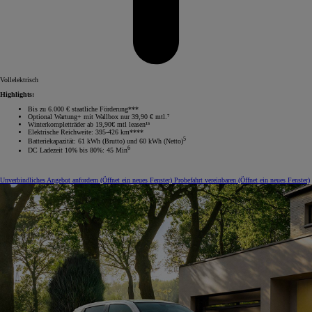
Vollelektrisch
Highlights:
Bis zu 6.000 € staatliche Förderung***
Optional Wartung+ mit Wallbox nur 39,90 € mtl.⁷
Winterkompletträder ab 19,90€ mtl leasen¹⁵
Elektrische Reichweite: 395-426 km****
5
Batteriekapazität: 61 kWh (Brutto) und 60 kWh (Netto)
6
DC Ladezeit 10% bis 80%: 45 Min
Unverbindliches Angebot anfordern
(Öffnet ein neues Fenster)
Probefahrt vereinbaren
(Öffnet ein neues Fenster)