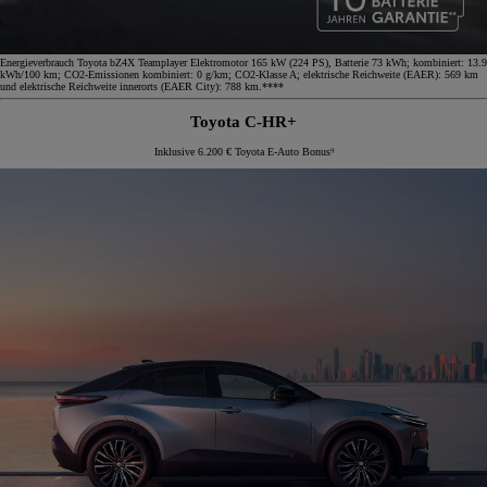
Energieverbrauch Toyota bZ4X Teamplayer Elektromotor 165 kW (224 PS), Batterie 73 kWh; kombiniert: 13.9
kWh/100 km; CO2-Emissionen kombiniert: 0 g/km; CO2-Klasse A; elektrische Reichweite (EAER): 569 km
und elektrische Reichweite innerorts (EAER City): 788 km.****
Toyota C-HR+
Inklusive 6.200 € Toyota E-Auto Bonus⁹