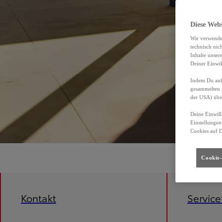
Diese Web
Wir verwende
technisch nic
Inhalte unser
Deiner Einwil
Indem Du auf 
gesammelten 
der USA) übe
Deine Einwill
Einstellungen
Cookies auf 
Cookie-
Kontakt
Servic