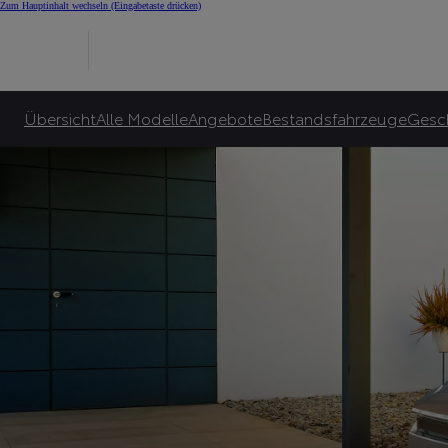
E-Auto Bonus für Alle
Zum Hauptinhalt wechseln
(Eingabetaste drücken)
Toyota garantiert bis zu 10.000€ E-Bonus***** und zusätzlich bis zu 6.000€ sta
Zu unseren Angeboten
Übersicht
Alle Modelle
Angebote
Bestandsfahrzeuge
Gesc