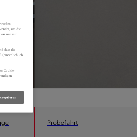
h werden
wendet, um die
 wir nur mit
nd dass die
(einschließlich
den Cookie-
twendigen
kzeptieren
uge
Probefahrt