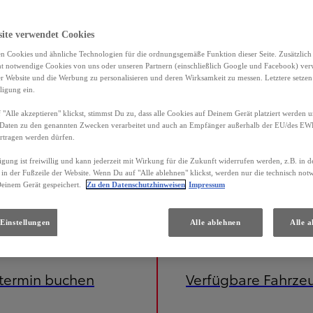
site verwendet Cookies
n Cookies und ähnliche Technologien für die ordnungsgemäße Funktion dieser Seite. Zusätzlic
ht notwendige Cookies von uns oder unseren Partnern (einschließlich Google und Facebook) ver
er Website und die Werbung zu personalisieren und deren Wirksamkeit zu messen. Letztere setzen
ligung ein.
"Alle akzeptieren" klickst, stimmst Du zu, dass alle Cookies auf Deinem Gerät platziert werden u
Daten zu den genannten Zwecken verarbeitet und auch an Empfänger außerhalb der EU/des EWR 
rtragen werden dürfen.
igung ist freiwillig und kann jederzeit mit Wirkung für die Zukunft widerrufen werden, z.B. in 
 in der Fußzeile der Website. Wenn Du auf "Alle ablehnen" klickst, werden nur die technisch no
Deinem Gerät gespeichert.
Zu den Datenschutzhinweisen
Impressum
Einstellungen
Alle ablehnen
Alle a
etermin buchen
Verfügbare Fahrze