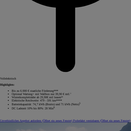
Vollelektrisch
Highlights:
Bis zu 6.000 € staatliche Förderung***
Optional Wartung+ mit Wallbox nur 39,90 € mtl.⁷
Winterkompletträder ab 29,90€ mtl leasen¹⁵
Elektrische Reichweite: 479 - 591 km****
5
Batteriekapazität: 74,7 kWh (Brutto) und 71 kWh (Netto)
6
DC Ladezeit 10% bis 80%: 28 Min
Unverbindliches Angebot anfordern
(Öffnet ein neues Fenster)
Probefahrt vereinbaren
(Öffnet ein neues Fenster)