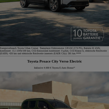
Energieverbrauch Toyota Urban Cruiser Teamplayer Elektromotor 128 kW (174 PS), Batterie 61 kWh;
kombiniert: 15.1 kWh/100 km; CO2-Emissionen kombiniert: 0 g/km; CO2-Klasse A; elektrische Reichweite
(EAER): 426 km und elektrische Reichweite innerorts (EAER City): 581 km.****
Toyota Proace City Verso Electric
Inklusive 4.000 € Toyota E-Auto Bonus¹²