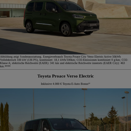
Abbildung zeigt Sonderausstattung. Energieverbrauch Toyota Proace City Verso Electric Active 50kWh
Vollelektrisch 100 kW (136 PS), kombiniert: 18,1 kWh/100km; CO2-Emissionen kombiniert 0 g/km; CO2-
Klasse A; elektrische Reichweite (EAER): 341 km und elektrische Reichweite innerorts (EAER City): 463
km.****
Toyota Proace Verso Electric
Inklusive 4.000 € Toyota E-Auto Bonus¹²