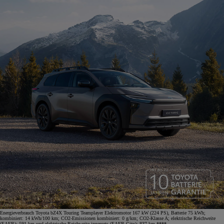
Energieverbrauch Toyota bZ4X Touring Teamplayer Elektromotor 167 kW (224 PS), Batterie 75 kWh;
kombiniert: 14 kWh/100 km; CO2-Emissionen kombiniert: 0 g/km; CO2-Klasse A; elektrische Reichweite
(EAER): 591 km und elektrische Reichweite innerorts (EAER City): 837 km.****