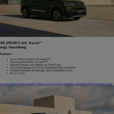
Ab 299,00 € mtl. leasen¹³
zzgl. Anzahlung
Highlights:
Bis zu 6.000 € staatliche Förderung***
Elektrische Reichweite: 341 km****
Optional Wartung+ mit Wallbox nur 39,90 € mtl.⁷
Zwei Fahrzeuglängen (L1/L2) für zusätzlichen Platz nach Bedarf
Variabler Innenraum mit umklapp‑ und verschiebbaren Sitzen
Bis zu 7 Sitze
Unverbindliches Angebot anfordern
(Öffnet ein neues Fenster)
Probefahrt vereinbaren
(Öffnet ein neues Fenster)