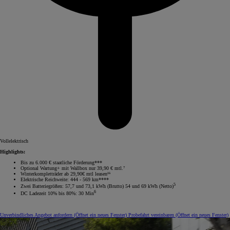
Vollelektrisch
Highlights:
Bis zu 6.000 € staatliche Förderung***
Optional Wartung+ mit Wallbox nur 39,90 € mtl.⁷
Winterkompletträder ab 29,90€ mtl leasen¹⁵
Elektrische Reichweite: 444 - 569 km****
5
Zwei Batteriegrößen: 57,7 und 73,1 kWh (Brutto) 54 und 69 kWh (Netto)
6
DC Ladezeit 10% bis 80%: 30 Min
Unverbindliches Angebot anfordern
(Öffnet ein neues Fenster)
Probefahrt vereinbaren
(Öffnet ein neues Fenster)