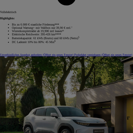
Vollelektrisch
Highlights:
Bis zu 6.000 € staatliche Förderung***
Optional Wartung+ mit Wallbox nur 39,90 € mtl.⁷
Winterkompletträder ab 19,90€ mtl leasen¹⁵
Elektrische Reichweite: 395-426 km****
5
Batteriekapazität: 61 kWh (Brutto) und 60 kWh (Netto)
6
DC Ladezeit 10% bis 80%: 45 Min
Unverbindliches Angebot anfordern
(Öffnet ein neues Fenster)
Probefahrt vereinbaren
(Öffnet ein neues Fenster)