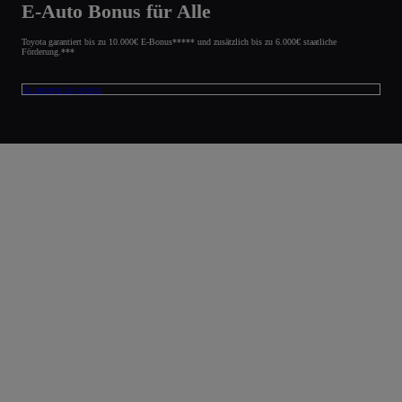
E-Auto Bonus für Alle
Toyota garantiert bis zu 10.000€ E-Bonus***** und zusätzlich bis zu 6.000€ staatliche
Förderung.***
Zu unseren Angeboten