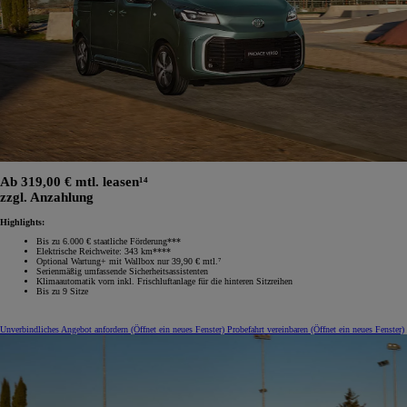
Ab 319,00 € mtl. leasen¹⁴
zzgl. Anzahlung
Highlights:
Bis zu 6.000 € staatliche Förderung***
Elektrische Reichweite: 343 km****
Optional Wartung+ mit Wallbox nur 39,90 € mtl.⁷
Serienmäßig umfassende Sicherheitsassistenten
Klimaautomatik vorn inkl. Frischluftanlage für die hinteren Sitzreihen
Bis zu 9 Sitze
Unverbindliches Angebot anfordern
(Öffnet ein neues Fenster)
Probefahrt vereinbaren
(Öffnet ein neues Fenster)