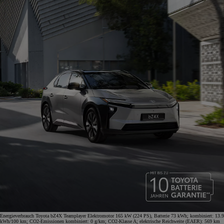
Energieverbrauch Toyota bZ4X Teamplayer Elektromotor 165 kW (224 PS), Batterie 73 kWh; kombiniert: 13.9
kWh/100 km; CO2-Emissionen kombiniert: 0 g/km; CO2-Klasse A; elektrische Reichweite (EAER): 569 km