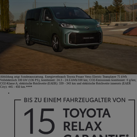
Abbildung zeigt Sonderausstattung. Energieverbrauch Toyota Proace Verso Electric Teamplayer 75 kWh
Vollelektrisch 100 kW (136 PS), kombiniert: 24.3 - 24.6 kWh/100 km; CO2-Emissionen kombiniert: 0 g/km;
CO2-Klasse A; elektrische Reichweite (EAER): 339 - 343 km und elektrische Reichweite innerorts (EAER
City): 445 - 450 km.****