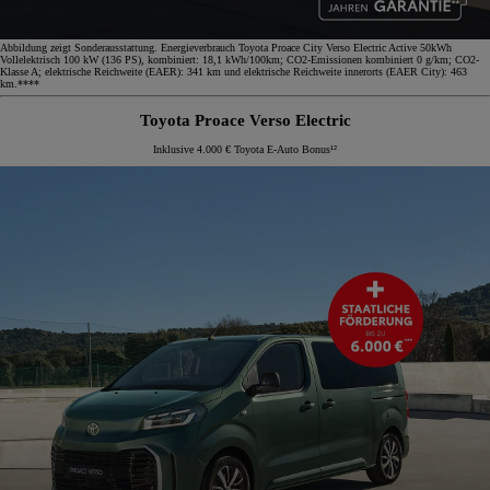
Abbildung zeigt Sonderausstattung. Energieverbrauch Toyota Proace City Verso Electric Active 50kWh
Vollelektrisch 100 kW (136 PS), kombiniert: 18,1 kWh/100km; CO2-Emissionen kombiniert 0 g/km; CO2-
Klasse A; elektrische Reichweite (EAER): 341 km und elektrische Reichweite innerorts (EAER City): 463
km.****
Toyota Proace Verso Electric
Inklusive 4.000 € Toyota E-Auto Bonus¹²