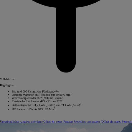
Vollelektrisch
Highlights:
Bis zu 6.000 € staatliche Förderung***
Optional Wartung+ mit Wallbox nur 39,90 € mtl.⁷
Winterkompletträder ab 29,90€ mtl leasen¹⁵
Elektrische Reichweite: 479 - 591 km****
5
Batteriekapazität: 74,7 kWh (Brutto) und 71 kWh (Netto)
6
DC Ladezeit 10% bis 80%: 28 Min
Unverbindliches Angebot anfordern
(Öffnet ein neues Fenster)
Probefahrt vereinbaren
(Öffnet ein neues Fenster)