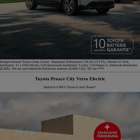
Energieverbrauch Toyota Urban Cruiser Teamplayer Elektromotor 128 kW (174 PS), Batterie 61 kWh;
kombiniert: 15.1 kWh/100 km; CO2-Emissionen kombiniert: 0 g/km; CO2-Klasse A; elektrische Reichweite
(EAER): 426 km und elektrische Reichweite innerorts (EAER City): 581 km.****
Toyota Proace City Verso Electric
Inklusive 4.000 € Toyota E-Auto Bonus¹²