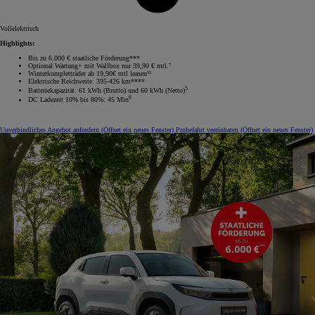
Vollelektrisch
Highlights:
Bis zu 6.000 € staatliche Förderung***
Optional Wartung+ mit Wallbox nur 39,90 € mtl.⁷
Winterkompletträder ab 19,90€ mtl leasen¹⁵
Elektrische Reichweite: 395-426 km****
5
Batteriekapazität: 61 kWh (Brutto) und 60 kWh (Netto)
6
DC Ladezeit 10% bis 80%: 45 Min
Unverbindliches Angebot anfordern
(Öffnet ein neues Fenster)
Probefahrt vereinbaren
(Öffnet ein neues Fenster)