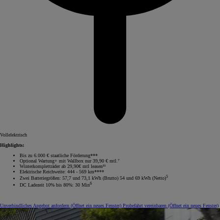
Vollelektrisch
Highlights:
Bis zu 6.000 € staatliche Förderung***
Optional Wartung+ mit Wallbox nur 39,90 € mtl.⁷
Winterkompletträder ab 29,90€ mtl leasen¹⁵
Elektrische Reichweite: 444 - 569 km****
5
Zwei Batteriegrößen: 57,7 und 73,1 kWh (Brutto) 54 und 69 kWh (Netto)
6
DC Ladezeit 10% bis 80%: 30 Min
Unverbindliches Angebot anfordern
(Öffnet ein neues Fenster)
Probefahrt vereinbaren
(Öffnet ein neues Fenster)