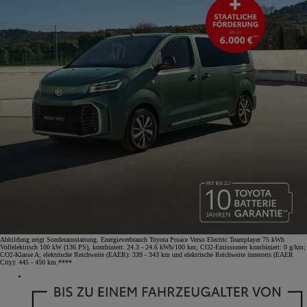
Abbildung zeigt Sonderausstattung. Energieverbrauch Toyota Proace Verso Electric Teamplayer 75 kWh
Vollelektrisch 100 kW (136 PS), kombiniert: 24.3 - 24.6 kWh/100 km; CO2-Emissionen kombiniert: 0 g/km;
CO2-Klasse A; elektrische Reichweite (EAER): 339 - 343 km und elektrische Reichweite innerorts (EAER
City): 445 - 450 km.****