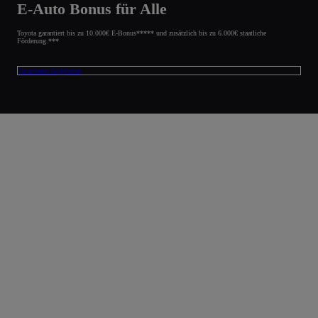
E-Auto Bonus für Alle
Toyota garantiert bis zu 10.000€ E-Bonus***** und zusätzlich bis zu 6.000€ staatliche
Förderung.***
Zu unseren Angeboten