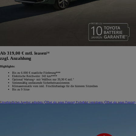
Ab 319,00 € mtl. leasen¹⁴
zzgl. Anzahlung
Highlights:
Bis zu 6.000 € staatliche Förderung***
Elektrische Reichweite: 343 km****
Optional Wartung+ mit Wallbox nur 39,90 € mtl.⁷
Serienmäßig umfassende Sicherheitsassistenten
Klimaautomatik vorn inkl. Frischluftanlage für die hinteren Sitzreihen
Bis zu 9 Sitze
Unverbindliches Angebot anfordern
(Öffnet ein neues Fenster)
Probefahrt vereinbaren
(Öffnet ein neues Fenster)