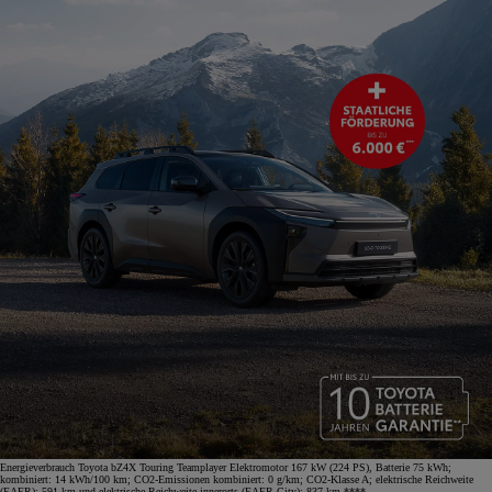
Energieverbrauch Toyota bZ4X Touring Teamplayer Elektromotor 167 kW (224 PS), Batterie 75 kWh;
kombiniert: 14 kWh/100 km; CO2-Emissionen kombiniert: 0 g/km; CO2-Klasse A; elektrische Reichweite
(EAER): 591 km und elektrische Reichweite innerorts (EAER City): 837 km.****