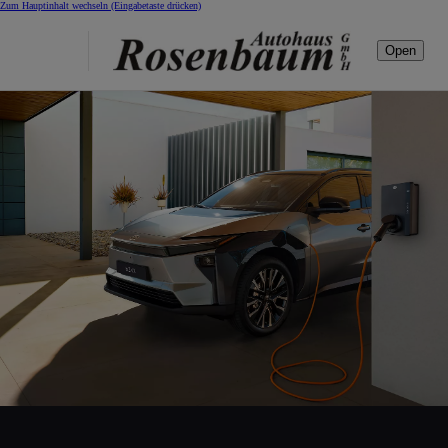
Zum Hauptinhalt wechseln
(Eingabetaste drücken)
Open