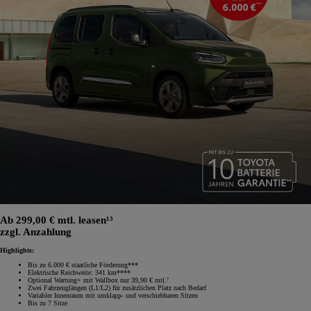
Ab 299,00 € mtl. leasen¹³
zzgl. Anzahlung
Highlights:
Bis zu 6.000 € staatliche Förderung***
Elektrische Reichweite: 341 km****
Optional Wartung+ mit Wallbox nur 39,90 € mtl.⁷
Zwei Fahrzeuglängen (L1/L2) für zusätzlichen Platz nach Bedarf
Variabler Innenraum mit umklapp‑ und verschiebbaren Sitzen
Bis zu 7 Sitze