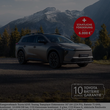
Energieverbrauch Toyota bZ4X Touring Teamplayer Elektromotor 167 kW (224 PS), Batterie 75 kWh;
kombiniert: 14 kWh/100 km; CO2-Emissionen kombiniert: 0 g/km; CO2-Klasse A; elektrische Reichweite
(EAER): 591 km und elektrische Reichweite innerorts (EAER City): 837 km.****