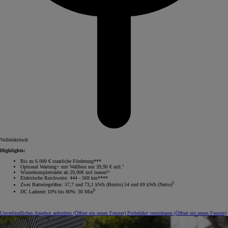
Vollelektrisch
Highlights:
Bis zu 6.000 € staatliche Förderung***
Optional Wartung+ mit Wallbox nur 39,90 € mtl.⁷
Winterkompletträder ab 29,90€ mtl leasen¹⁵
Elektrische Reichweite: 444 - 569 km****
5
Zwei Batteriegrößen: 57,7 und 73,1 kWh (Brutto) 54 und 69 kWh (Netto)
6
DC Ladezeit 10% bis 80%: 30 Min
Unverbindliches Angebot anfordern
(Öffnet ein neues Fenster)
Probefahrt vereinbaren
(Öffnet ein neues Fenster)