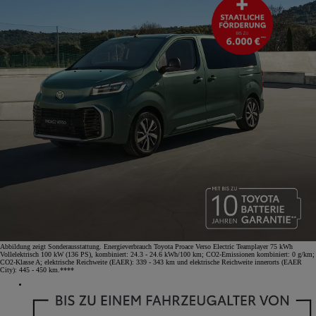
Abbildung zeigt Sonderausstattung. Energieverbrauch Toyota Proace Verso Electric Teamplayer 75 kWh
Vollelektrisch 100 kW (136 PS), kombiniert: 24.3 - 24.6 kWh/100 km; CO2-Emissionen kombiniert: 0 g/km;
CO2-Klasse A; elektrische Reichweite (EAER): 339 - 343 km und elektrische Reichweite innerorts (EAER
City): 445 - 450 km.****