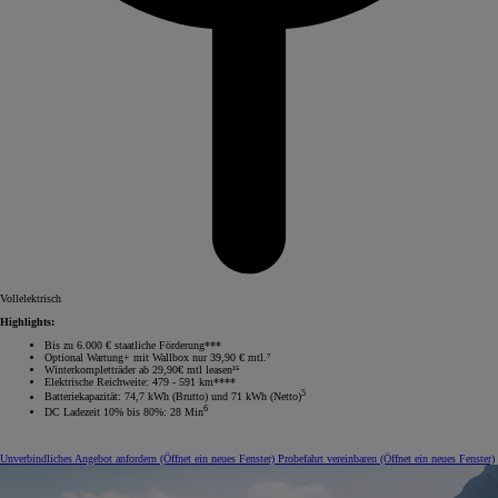
Vollelektrisch
Highlights:
Bis zu 6.000 € staatliche Förderung***
Optional Wartung+ mit Wallbox nur 39,90 € mtl.⁷
Winterkompletträder ab 29,90€ mtl leasen¹⁵
Elektrische Reichweite: 479 - 591 km****
5
Batteriekapazität: 74,7 kWh (Brutto) und 71 kWh (Netto)
6
DC Ladezeit 10% bis 80%: 28 Min
Unverbindliches Angebot anfordern
(Öffnet ein neues Fenster)
Probefahrt vereinbaren
(Öffnet ein neues Fenster)