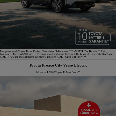
Energieverbrauch Toyota Urban Cruiser Teamplayer Elektromotor 128 kW (174 PS), Batterie 61 kWh;
kombiniert: 15.1 kWh/100 km; CO2-Emissionen kombiniert: 0 g/km; CO2-Klasse A; elektrische Reichweite
(EAER): 426 km und elektrische Reichweite innerorts (EAER City): 581 km.****
Toyota Proace City Verso Electric
Inklusive 4.000 € Toyota E-Auto Bonus¹²