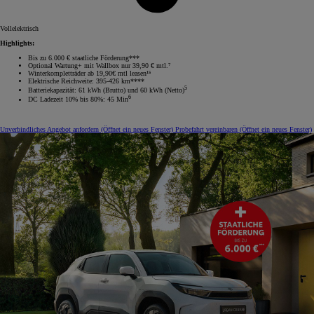
Vollelektrisch
Highlights:
Bis zu 6.000 € staatliche Förderung***
Optional Wartung+ mit Wallbox nur 39,90 € mtl.⁷
Winterkompletträder ab 19,90€ mtl leasen¹⁵
Elektrische Reichweite: 395-426 km****
5
Batteriekapazität: 61 kWh (Brutto) und 60 kWh (Netto)
6
DC Ladezeit 10% bis 80%: 45 Min
Unverbindliches Angebot anfordern
(Öffnet ein neues Fenster)
Probefahrt vereinbaren
(Öffnet ein neues Fenster)