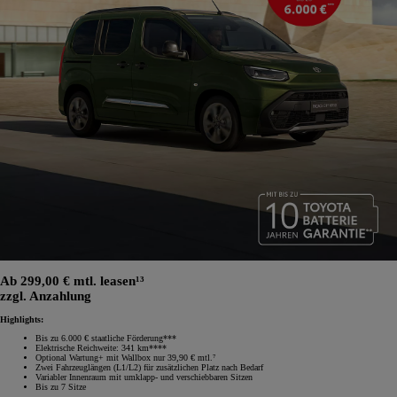
Ab 299,00 € mtl. leasen¹³
zzgl. Anzahlung
Highlights:
Bis zu 6.000 € staatliche Förderung***
Elektrische Reichweite: 341 km****
Optional Wartung+ mit Wallbox nur 39,90 € mtl.⁷
Zwei Fahrzeuglängen (L1/L2) für zusätzlichen Platz nach Bedarf
Variabler Innenraum mit umklapp‑ und verschiebbaren Sitzen
Bis zu 7 Sitze