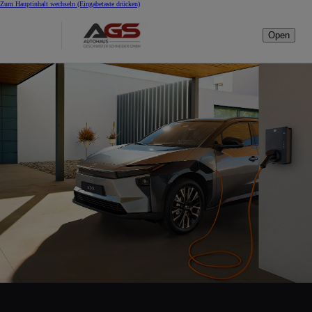
Zum Hauptinhalt wechseln
(Eingabetaste drücken)
Open