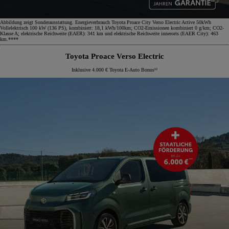
Abbildung zeigt Sonderausstattung. Energieverbrauch Toyota Proace City Verso Electric Active 50kWh
Vollelektrisch 100 kW (136 PS), kombiniert: 18,1 kWh/100km; CO2-Emissionen kombiniert 0 g/km; CO2-
Klasse A; elektrische Reichweite (EAER): 341 km und elektrische Reichweite innerorts (EAER City): 463
km.****
Toyota Proace Verso Electric
Inklusive 4.000 € Toyota E-Auto Bonus¹²