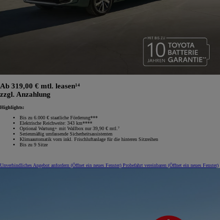
Ab 319,00 € mtl. leasen¹⁴
zzgl. Anzahlung
Highlights:
Bis zu 6.000 € staatliche Förderung***
Elektrische Reichweite: 343 km****
Optional Wartung+ mit Wallbox nur 39,90 € mtl.⁷
Serienmäßig umfassende Sicherheitsassistenten
Klimaautomatik vorn inkl. Frischluftanlage für die hinteren Sitzreihen
Bis zu 9 Sitze
Unverbindliches Angebot anfordern
(Öffnet ein neues Fenster)
Probefahrt vereinbaren
(Öffnet ein neues Fenster)