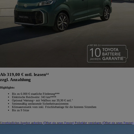
Ab 319,00 € mtl. leasen¹⁴
zzgl. Anzahlung
Highlights:
Bis zu 6.000 € staatliche Förderung***
Elektrische Reichweite: 343 km****
Optional Wartung+ mit Wallbox nur 39,90 € mtl.⁷
Serienmäßig umfassende Sicherheitsassistenten
Klimaautomatik vorn inkl. Frischluftanlage für die hinteren Sitzreihen
Bis zu 9 Sitze
Unverbindliches Angebot anfordern
(Öffnet ein neues Fenster)
Probefahrt vereinbaren
(Öffnet ein neues Fenster)