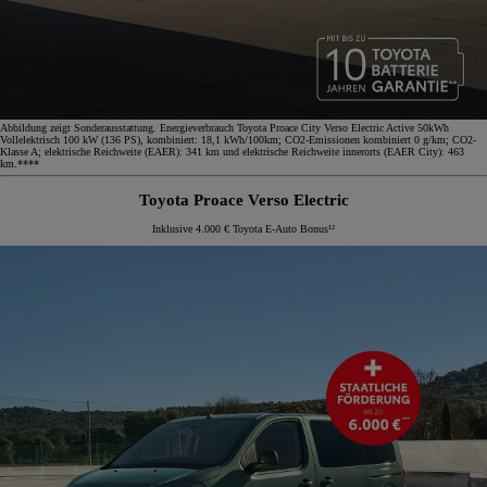
Abbildung zeigt Sonderausstattung. Energieverbrauch Toyota Proace City Verso Electric Active 50kWh
Vollelektrisch 100 kW (136 PS), kombiniert: 18,1 kWh/100km; CO2-Emissionen kombiniert 0 g/km; CO2-
Klasse A; elektrische Reichweite (EAER): 341 km und elektrische Reichweite innerorts (EAER City): 463
km.****
Toyota Proace Verso Electric
Inklusive 4.000 € Toyota E-Auto Bonus¹²