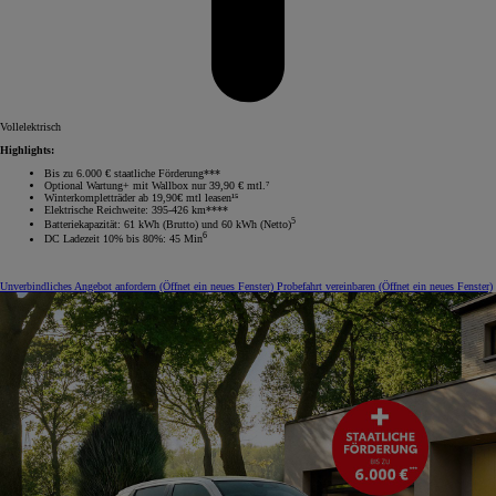
Vollelektrisch
Highlights:
Bis zu 6.000 € staatliche Förderung***
Optional Wartung+ mit Wallbox nur 39,90 € mtl.⁷
Winterkompletträder ab 19,90€ mtl leasen¹⁵
Elektrische Reichweite: 395-426 km****
5
Batteriekapazität: 61 kWh (Brutto) und 60 kWh (Netto)
6
DC Ladezeit 10% bis 80%: 45 Min
Unverbindliches Angebot anfordern
(Öffnet ein neues Fenster)
Probefahrt vereinbaren
(Öffnet ein neues Fenster)