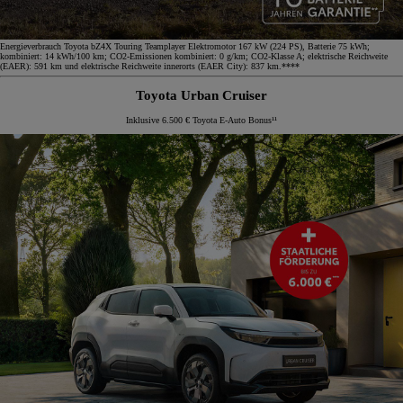
Energieverbrauch Toyota bZ4X Touring Teamplayer Elektromotor 167 kW (224 PS), Batterie 75 kWh;
kombiniert: 14 kWh/100 km; CO2-Emissionen kombiniert: 0 g/km; CO2-Klasse A; elektrische Reichweite
(EAER): 591 km und elektrische Reichweite innerorts (EAER City): 837 km.****
Toyota Urban Cruiser
Inklusive 6.500 € Toyota E-Auto Bonus¹¹