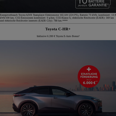
Energieverbrauch Toyota bZ4X Teamplayer Elektromotor 165 kW (224 PS), Batterie 73 kWh; kombiniert: 13.9
kWh/100 km; CO2-Emissionen kombiniert: 0 g/km; CO2-Klasse A; elektrische Reichweite (EAER): 569 km
und elektrische Reichweite innerorts (EAER City): 788 km.****
Toyota C-HR+
Inklusive 6.200 € Toyota E-Auto Bonus⁹