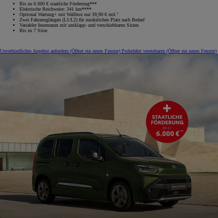
Bis zu 6.000 € staatliche Förderung***
Elektrische Reichweite: 341 km****
Optional Wartung+ mit Wallbox nur 39,90 € mtl.⁷
Zwei Fahrzeuglängen (L1/L2) für zusätzlichen Platz nach Bedarf
Variabler Innenraum mit umklapp‑ und verschiebbaren Sitzen
Bis zu 7 Sitze
Unverbindliches Angebot anfordern
(Öffnet ein neues Fenster)
Probefahrt vereinbaren
(Öffnet ein neues Fenster)