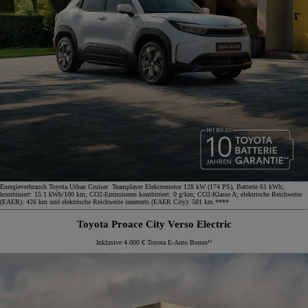
Energieverbrauch Toyota Urban Cruiser Teamplayer Elektromotor 128 kW (174 PS), Batterie 61 kWh;
kombiniert: 15.1 kWh/100 km; CO2-Emissionen kombiniert: 0 g/km; CO2-Klasse A; elektrische Reichweite
(EAER): 426 km und elektrische Reichweite innerorts (EAER City): 581 km.****
Toyota Proace City Verso Electric
Inklusive 4.000 € Toyota E-Auto Bonus¹²