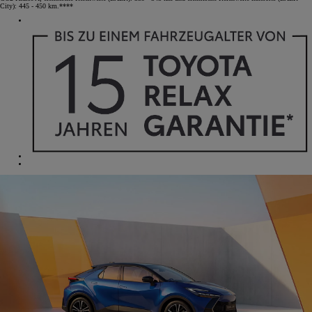
City): 445 - 450 km.****