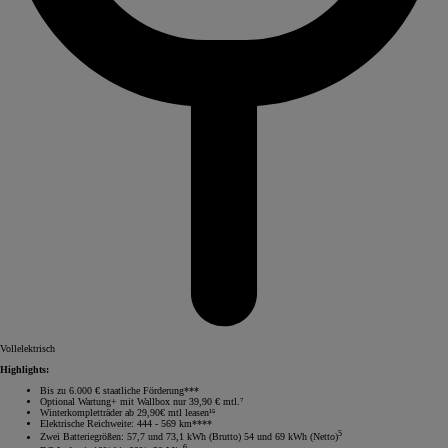
Vollelektrisch
Highlights:
Bis zu 6.000 € staatliche Förderung***
Optional Wartung+ mit Wallbox nur 39,90 € mtl.⁷
Winterkompletträder ab 29,90€ mtl leasen¹⁵
Elektrische Reichweite: 444 - 569 km****
5
Zwei Batteriegrößen: 57,7 und 73,1 kWh (Brutto) 54 und 69 kWh (Netto)
6