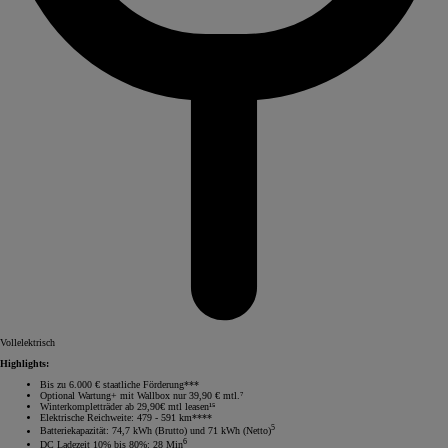
Vollelektrisch
Highlights:
Bis zu 6.000 € staatliche Förderung***
Optional Wartung+ mit Wallbox nur 39,90 € mtl.⁷
Winterkompletträder ab 29,90€ mtl leasen¹⁵
Elektrische Reichweite: 479 - 591 km****
5
Batteriekapazität: 74,7 kWh (Brutto) und 71 kWh (Netto)
6
DC Ladezeit 10% bis 80%: 28 Min