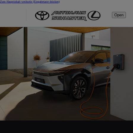
Zum Hauptinhalt wechseln
(Eingabetaste drücken)
Open