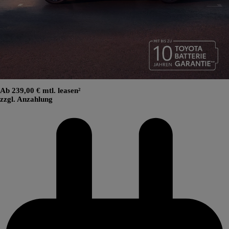
Ab 239,00 € mtl. leasen²
zzgl. Anzahlung