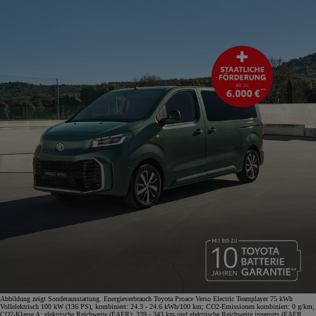
Abbildung zeigt Sonderausstattung. Energieverbrauch Toyota Proace Verso Electric Teamplayer 75 kWh
Vollelektrisch 100 kW (136 PS), kombiniert: 24.3 - 24.6 kWh/100 km; CO2-Emissionen kombiniert: 0 g/km;
CO2-Klasse A; elektrische Reichweite (EAER): 339 - 343 km und elektrische Reichweite innerorts (EAER