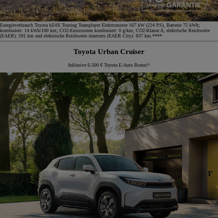
Energieverbrauch Toyota bZ4X Touring Teamplayer Elektromotor 167 kW (224 PS), Batterie 75 kWh;
kombiniert: 14 kWh/100 km; CO2-Emissionen kombiniert: 0 g/km; CO2-Klasse A; elektrische Reichweite
(EAER): 591 km und elektrische Reichweite innerorts (EAER City): 837 km.****
Toyota Urban Cruiser
Inklusive 6.500 € Toyota E-Auto Bonus¹¹