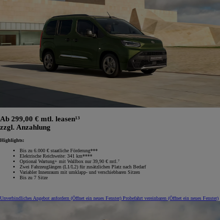
Ab 299,00 € mtl. leasen¹³
zzgl. Anzahlung
Highlights:
Bis zu 6.000 € staatliche Förderung***
Elektrische Reichweite: 341 km****
Optional Wartung+ mit Wallbox nur 39,90 € mtl.⁷
Zwei Fahrzeuglängen (L1/L2) für zusätzlichen Platz nach Bedarf
Variabler Innenraum mit umklapp‑ und verschiebbaren Sitzen
Bis zu 7 Sitze
Unverbindliches Angebot anfordern
(Öffnet ein neues Fenster)
Probefahrt vereinbaren
(Öffnet ein neues Fenster)