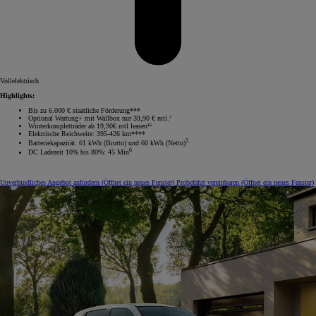
Vollelektrisch
Highlights:
Bis zu 6.000 € staatliche Förderung***
Optional Wartung+ mit Wallbox nur 39,90 € mtl.⁷
Winterkompletträder ab 19,90€ mtl leasen¹⁵
Elektrische Reichweite: 395-426 km****
5
Batteriekapazität: 61 kWh (Brutto) und 60 kWh (Netto)
6
DC Ladezeit 10% bis 80%: 45 Min
Unverbindliches Angebot anfordern
(Öffnet ein neues Fenster)
Probefahrt vereinbaren
(Öffnet ein neues Fenster)