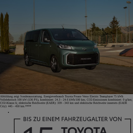
Abbildung zeigt Sonderausstattung. Energieverbrauch Toyota Proace Verso Electric Teamplayer 75 kWh
Vollelektrisch 100 kW (136 PS), kombiniert: 24.3 - 24.6 kWh/100 km; CO2-Emissionen kombiniert: 0 g/km;
CO2-Klasse A; elektrische Reichweite (EAER): 339 - 343 km und elektrische Reichweite innerorts (EAER
City): 445 - 450 km.****