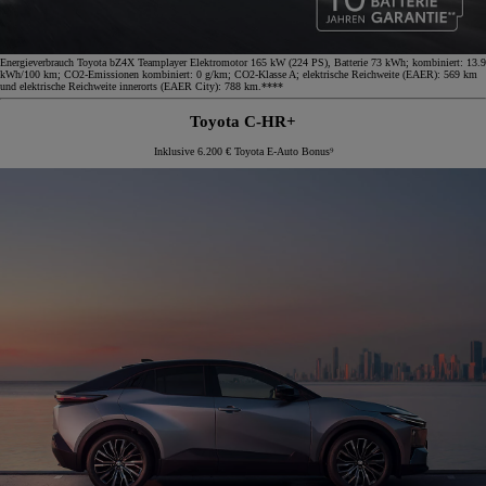
Energieverbrauch Toyota bZ4X Teamplayer Elektromotor 165 kW (224 PS), Batterie 73 kWh; kombiniert: 13.9
kWh/100 km; CO2-Emissionen kombiniert: 0 g/km; CO2-Klasse A; elektrische Reichweite (EAER): 569 km
und elektrische Reichweite innerorts (EAER City): 788 km.****
Toyota C-HR+
Inklusive 6.200 € Toyota E-Auto Bonus⁹