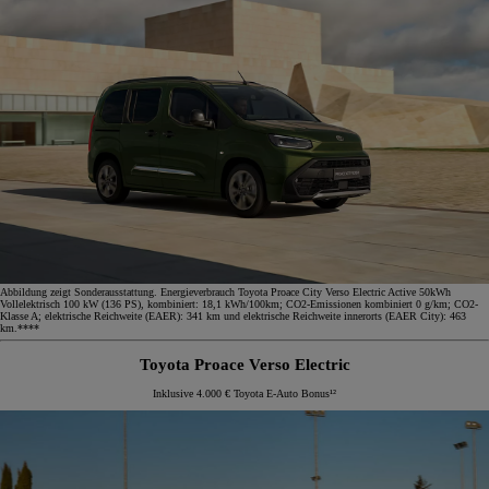
Abbildung zeigt Sonderausstattung. Energieverbrauch Toyota Proace City Verso Electric Active 50kWh
Vollelektrisch 100 kW (136 PS), kombiniert: 18,1 kWh/100km; CO2-Emissionen kombiniert 0 g/km; CO2-
Klasse A; elektrische Reichweite (EAER): 341 km und elektrische Reichweite innerorts (EAER City): 463
km.****
Toyota Proace Verso Electric
Inklusive 4.000 € Toyota E-Auto Bonus¹²