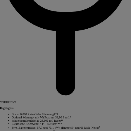
Vollelektrisch
Highlights:
Bis zu 6.000 € staatliche Förderung***
Optional Wartung+ mit Wallbox nur 39,90 € mtl.⁷
Winterkompletträder ab 29,90€ mtl leasen¹⁵
Elektrische Reichweite: 444 - 569 km****
5
Zwei Batteriegrößen: 57,7 und 73,1 kWh (Brutto) 54 und 69 kWh (Netto)
6