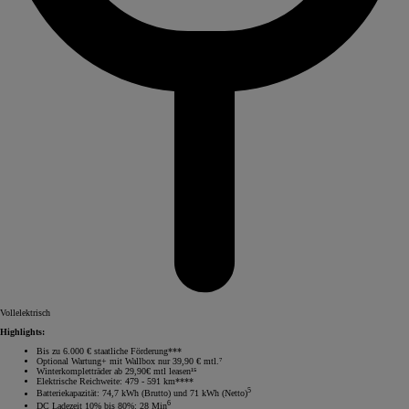
Vollelektrisch
Highlights:
Bis zu 6.000 € staatliche Förderung***
Optional Wartung+ mit Wallbox nur 39,90 € mtl.⁷
Winterkompletträder ab 29,90€ mtl leasen¹⁵
Elektrische Reichweite: 479 - 591 km****
5
Batteriekapazität: 74,7 kWh (Brutto) und 71 kWh (Netto)
6
DC Ladezeit 10% bis 80%: 28 Min