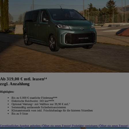
Ab 319,00 € mtl. leasen¹⁴
zzgl. Anzahlung
Highlights:
Bis zu 6.000 € staatliche Förderung***
Elektrische Reichweite: 343 km****
Optional Wartung+ mit Wallbox nur 39,90 € mtl.⁷
Serienmäßig umfassende Sicherheitsassistenten
Klimaautomatik vorn inkl. Frischluftanlage für die hinteren Sitzreihen
Bis zu 9 Sitze
Unverbindliches Angebot anfordern
(Öffnet ein neues Fenster)
Probefahrt vereinbaren
(Öffnet ein neues Fenster)