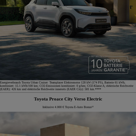
Energieverbrauch Toyota Urban Cruiser Teamplayer Elektromotor 128 kW (174 PS), Batterie 61 kWh;
kombiniert: 15.1 kWh/100 km; CO2-Emissionen kombiniert: 0 g/km; CO2-Klasse A; elektrische Reichweite
(EAER): 426 km und elektrische Reichweite innerorts (EAER City): 581 km.****
Toyota Proace City Verso Electric
Inklusive 4.000 € Toyota E-Auto Bonus¹²