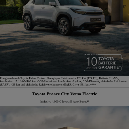
Energieverbrauch Toyota Urban Cruiser Teamplayer Elektromotor 128 kW (174 PS), Batterie 61 kWh;
kombiniert: 15.1 kWh/100 km; CO2-Emissionen kombiniert: 0 g/km; CO2-Klasse A; elektrische Reichweite
(EAER): 426 km und elektrische Reichweite innerorts (EAER City): 581 km.****
Toyota Proace City Verso Electric
Inklusive 4.000 € Toyota E-Auto Bonus¹²