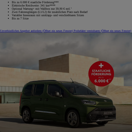
Bis zu 6.000 € staatliche Förderung***
Elektrische Reichweite: 341 km****
Optional Wartung+ mit Wallbox nur 39,90 € mtl.⁷
Zwei Fahrzeuglängen (L1/L2) für zusätzlichen Platz nach Bedarf
Variabler Innenraum mit umklapp‑ und verschiebbaren Sitzen
Bis zu 7 Sitze
Unverbindliches Angebot anfordern
(Öffnet ein neues Fenster)
Probefahrt vereinbaren
(Öffnet ein neues Fenster)