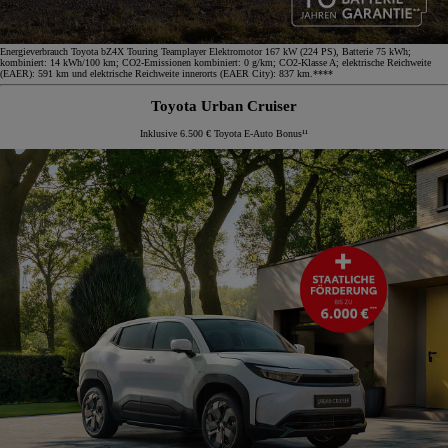
Energieverbrauch Toyota bZ4X Touring Teamplayer Elektromotor 167 kW (224 PS), Batterie 75 kWh;
kombiniert: 14 kWh/100 km; CO2-Emissionen kombiniert: 0 g/km; CO2-Klasse A; elektrische Reichweite
(EAER): 591 km und elektrische Reichweite innerorts (EAER City): 837 km.****
Toyota Urban Cruiser
Inklusive 6.500 € Toyota E-Auto Bonus¹¹