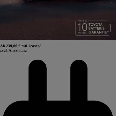
Ab 239,00 € mtl. leasen²
zzgl. Anzahlung