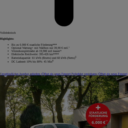
Vollelektrisch
Highlights:
Bis zu 6.000 € staatliche Förderung***
Optional Wartung+ mit Wallbox nur 39,90 € mtl.⁷
Winterkompletträder ab 19,90€ mtl leasen¹⁵
Elektrische Reichweite: 395-426 km****
5
Batteriekapazität: 61 kWh (Brutto) und 60 kWh (Netto)
6
DC Ladezeit 10% bis 80%: 45 Min
Unverbindliches Angebot anfordern
(Öffnet ein neues Fenster)
Probefahrt vereinbaren
(Öffnet ein neues Fenster)