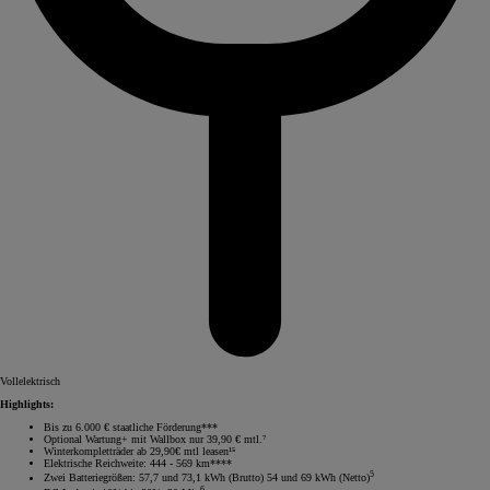
Vollelektrisch
Highlights:
Bis zu 6.000 € staatliche Förderung***
Optional Wartung+ mit Wallbox nur 39,90 € mtl.⁷
Winterkompletträder ab 29,90€ mtl leasen¹⁵
Elektrische Reichweite: 444 - 569 km****
5
Zwei Batteriegrößen: 57,7 und 73,1 kWh (Brutto) 54 und 69 kWh (Netto)
6