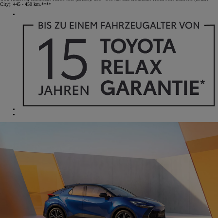
City): 445 - 450 km.****