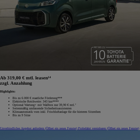
Ab 319,00 € mtl. leasen¹⁴
zzgl. Anzahlung
Highlights:
Bis zu 6.000 € staatliche Förderung***
Elektrische Reichweite: 343 km****
Optional Wartung+ mit Wallbox nur 39,90 € mtl.⁷
Serienmäßig umfassende Sicherheitsassistenten
Klimaautomatik vorn inkl. Frischluftanlage für die hinteren Sitzreihen
Bis zu 9 Sitze
Unverbindliches Angebot anfordern
(Öffnet ein neues Fenster)
Probefahrt vereinbaren
(Öffnet ein neues Fenster)