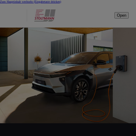
Zum Hauptinhalt wechseln
(Eingabetaste drücken)
Open