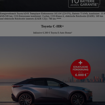
Energieverbrauch Toyota bZ4X Teamplayer Elektromotor 165 kW (224 PS), Batterie 73 kWh; kombiniert: 13.9
kWh/100 km; CO2-Emissionen kombiniert: 0 g/km; CO2-Klasse A; elektrische Reichweite (EAER): 569 km
und elektrische Reichweite innerorts (EAER City): 788 km.****
Toyota C-HR+
Inklusive 6.200 € Toyota E-Auto Bonus⁹