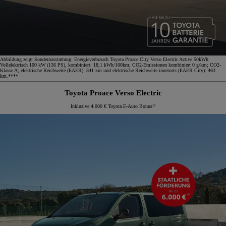
Abbildung zeigt Sonderausstattung. Energieverbrauch Toyota Proace City Verso Electric Active 50kWh
Vollelektrisch 100 kW (136 PS), kombiniert: 18,1 kWh/100km; CO2-Emissionen kombiniert 0 g/km; CO2-
Klasse A; elektrische Reichweite (EAER): 341 km und elektrische Reichweite innerorts (EAER City): 463
km.****
Toyota Proace Verso Electric
Inklusive 4.000 € Toyota E-Auto Bonus¹²