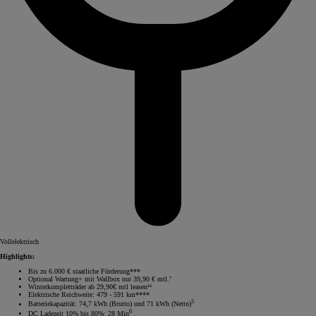
Vollelektrisch
Highlights:
Bis zu 6.000 € staatliche Förderung***
Optional Wartung+ mit Wallbox nur 39,90 € mtl.⁷
Winterkompletträder ab 29,90€ mtl leasen¹⁵
Elektrische Reichweite: 479 - 591 km****
5
Batteriekapazität: 74,7 kWh (Brutto) und 71 kWh (Netto)
6
DC Ladezeit 10% bis 80%: 28 Min