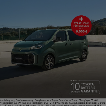
Abbildung zeigt Sonderausstattung. Energieverbrauch Toyota Proace Verso Electric Teamplayer 75 kWh
Vollelektrisch 100 kW (136 PS), kombiniert: 24.3 - 24.6 kWh/100 km; CO2-Emissionen kombiniert: 0 g/km;
CO2-Klasse A; elektrische Reichweite (EAER): 339 - 343 km und elektrische Reichweite innerorts (EAER