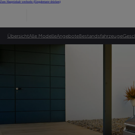
E-Auto Bonus für Alle
Zum Hauptinhalt wechseln
(Eingabetaste drücken)
Toyota garantiert bis zu 10.000€ E-Bonus***** und zusätzlich bis zu 6.000€ sta
Zu unseren Angeboten
Übersicht
Alle Modelle
Angebote
Bestandsfahrzeuge
Gesc