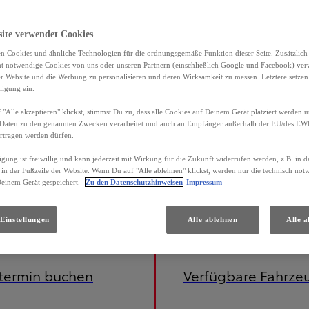
site verwendet Cookies
n Cookies und ähnliche Technologien für die ordnungsgemäße Funktion dieser Seite. Zusätzlic
ht notwendige Cookies von uns oder unseren Partnern (einschließlich Google und Facebook) ver
er Website und die Werbung zu personalisieren und deren Wirksamkeit zu messen. Letztere setzen
ligung ein.
"Alle akzeptieren" klickst, stimmst Du zu, dass alle Cookies auf Deinem Gerät platziert werden u
Daten zu den genannten Zwecken verarbeitet und auch an Empfänger außerhalb der EU/des EWR 
rtragen werden dürfen.
igung ist freiwillig und kann jederzeit mit Wirkung für die Zukunft widerrufen werden, z.B. in 
 in der Fußzeile der Website. Wenn Du auf "Alle ablehnen" klickst, werden nur die technisch no
Deinem Gerät gespeichert.
Zu den Datenschutzhinweisen
Impressum
Einstellungen
Alle ablehnen
Alle a
etermin buchen
Verfügbare Fahrze