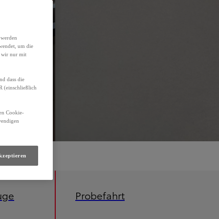
h werden
wendet, um die
 wir nur mit
nd dass die
(einschließlich
den Cookie-
twendigen
kzeptieren
uge
Probefahrt