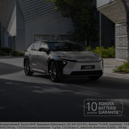
Energieverbrauch Toyota bZ4X Teamplayer Elektromotor 165 kW (224 PS), Batterie 73 kWh; kombiniert: 13.9
kWh/100 km; CO2-Emissionen kombiniert: 0 g/km; CO2-Klasse A; elektrische Reichweite (EAER): 569 km