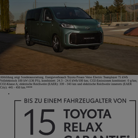
Abbildung zeigt Sonderausstattung. Energieverbrauch Toyota Proace Verso Electric Teamplayer 75 kWh
Vollelektrisch 100 kW (136 PS), kombiniert: 24.3 - 24.6 kWh/100 km; CO2-Emissionen kombiniert: 0 g/km;
CO2-Klasse A; elektrische Reichweite (EAER): 339 - 343 km und elektrische Reichweite innerorts (EAER
City): 445 - 450 km.****