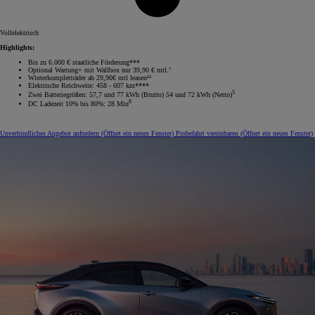
Vollelektrisch
Highlights:
Bis zu 6.000 € staatliche Förderung***
Optional Wartung+ mit Wallbox nur 39,90 € mtl.⁷
Winterkompletträder ab 29,90€ mtl leasen¹⁵
Elektrische Reichweite: 458 - 607 km****
5
Zwei Batteriegrößen: 57,7 und 77 kWh (Brutto) 54 und 72 kWh (Netto)
6
DC Ladezeit 10% bis 80%: 28 Min
Unverbindliches Angebot anfordern
(Öffnet ein neues Fenster)
Probefahrt vereinbaren
(Öffnet ein neues Fenster)