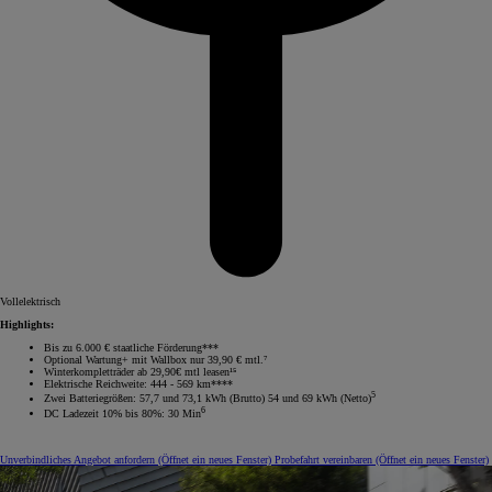
Vollelektrisch
Highlights:
Bis zu 6.000 € staatliche Förderung***
Optional Wartung+ mit Wallbox nur 39,90 € mtl.⁷
Winterkompletträder ab 29,90€ mtl leasen¹⁵
Elektrische Reichweite: 444 - 569 km****
5
Zwei Batteriegrößen: 57,7 und 73,1 kWh (Brutto) 54 und 69 kWh (Netto)
6
DC Ladezeit 10% bis 80%: 30 Min
Unverbindliches Angebot anfordern
(Öffnet ein neues Fenster)
Probefahrt vereinbaren
(Öffnet ein neues Fenster)