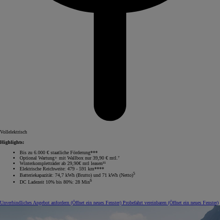
Vollelektrisch
Highlights:
Bis zu 6.000 € staatliche Förderung***
Optional Wartung+ mit Wallbox nur 39,90 € mtl.⁷
Winterkompletträder ab 29,90€ mtl leasen¹⁵
Elektrische Reichweite: 479 - 591 km****
5
Batteriekapazität: 74,7 kWh (Brutto) und 71 kWh (Netto)
6
DC Ladezeit 10% bis 80%: 28 Min
Unverbindliches Angebot anfordern
(Öffnet ein neues Fenster)
Probefahrt vereinbaren
(Öffnet ein neues Fenster)