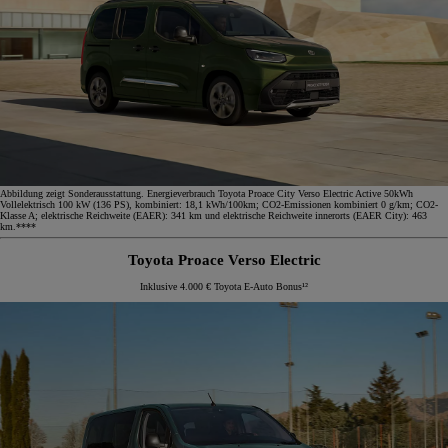
Abbildung zeigt Sonderausstattung. Energieverbrauch Toyota Proace City Verso Electric Active 50kWh
Vollelektrisch 100 kW (136 PS), kombiniert: 18,1 kWh/100km; CO2-Emissionen kombiniert 0 g/km; CO2-
Klasse A; elektrische Reichweite (EAER): 341 km und elektrische Reichweite innerorts (EAER City): 463
km.****
Toyota Proace Verso Electric
Inklusive 4.000 € Toyota E-Auto Bonus¹²