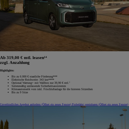
Ab 319,00 € mtl. leasen¹⁴
zzgl. Anzahlung
Highlights:
Bis zu 6.000 € staatliche Förderung***
Elektrische Reichweite: 343 km****
Optional Wartung+ mit Wallbox nur 39,90 € mtl.⁷
Serienmäßig umfassende Sicherheitsassistenten
Klimaautomatik vorn inkl. Frischluftanlage für die hinteren Sitzreihen
Bis zu 9 Sitze
Unverbindliches Angebot anfordern
(Öffnet ein neues Fenster)
Probefahrt vereinbaren
(Öffnet ein neues Fenster)