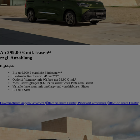
Ab 299,00 € mtl. leasen¹³
zzgl. Anzahlung
Highlights:
Bis zu 6.000 € staatliche Förderung***
Elektrische Reichweite: 341 km****
Optional Wartung+ mit Wallbox nur 39,90 € mtl.⁷
Zwei Fahrzeuglängen (L1/L2) für zusätzlichen Platz nach Bedarf
Variabler Innenraum mit umklapp‑ und verschiebbaren Sitzen
Bis zu 7 Sitze
Unverbindliches Angebot anfordern
(Öffnet ein neues Fenster)
Probefahrt vereinbaren
(Öffnet ein neues Fenster)