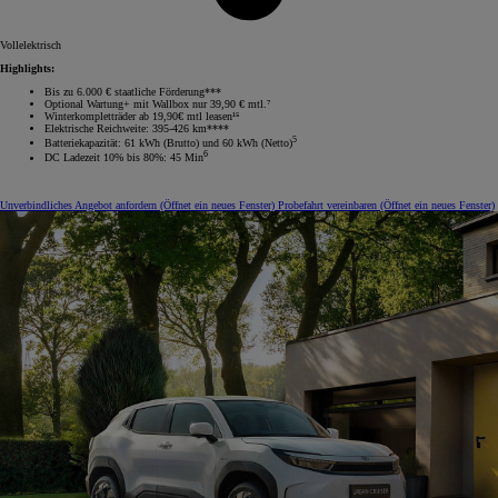
Vollelektrisch
Highlights:
Bis zu 6.000 € staatliche Förderung***
Optional Wartung+ mit Wallbox nur 39,90 € mtl.⁷
Winterkompletträder ab 19,90€ mtl leasen¹⁵
Elektrische Reichweite: 395-426 km****
5
Batteriekapazität: 61 kWh (Brutto) und 60 kWh (Netto)
6
DC Ladezeit 10% bis 80%: 45 Min
Unverbindliches Angebot anfordern
(Öffnet ein neues Fenster)
Probefahrt vereinbaren
(Öffnet ein neues Fenster)