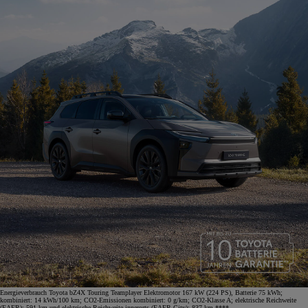
Energieverbrauch Toyota bZ4X Touring Teamplayer Elektromotor 167 kW (224 PS), Batterie 75 kWh;
kombiniert: 14 kWh/100 km; CO2-Emissionen kombiniert: 0 g/km; CO2-Klasse A; elektrische Reichweite
(EAER): 591 km und elektrische Reichweite innerorts (EAER City): 837 km.****