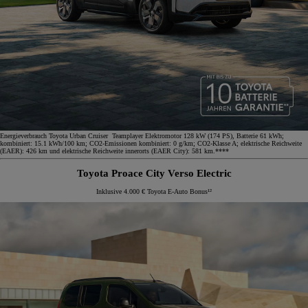
Energieverbrauch Toyota Urban Cruiser Teamplayer Elektromotor 128 kW (174 PS), Batterie 61 kWh;
kombiniert: 15.1 kWh/100 km; CO2-Emissionen kombiniert: 0 g/km; CO2-Klasse A; elektrische Reichweite
(EAER): 426 km und elektrische Reichweite innerorts (EAER City): 581 km.****
Toyota Proace City Verso Electric
Inklusive 4.000 € Toyota E-Auto Bonus¹²