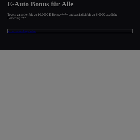
E-Auto Bonus für Alle
Toyota garantiert bis zu 10.000€ E-Bonus***** und zusätzlich bis zu 6.000€ staatliche
Förderung.***
Zu unseren Angeboten