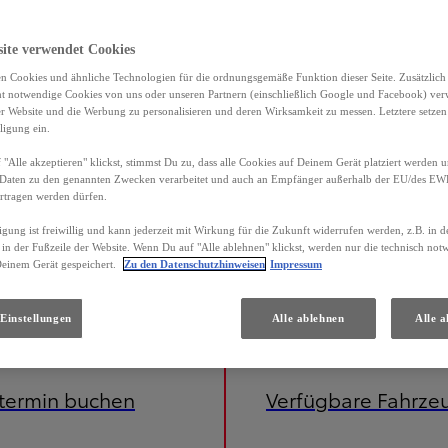
site verwendet Cookies
n Cookies und ähnliche Technologien für die ordnungsgemäße Funktion dieser Seite. Zusätzlic
ht notwendige Cookies von uns oder unseren Partnern (einschließlich Google und Facebook) ver
er Website und die Werbung zu personalisieren und deren Wirksamkeit zu messen. Letztere setzen
ligung ein.
"Alle akzeptieren" klickst, stimmst Du zu, dass alle Cookies auf Deinem Gerät platziert werden u
Daten zu den genannten Zwecken verarbeitet und auch an Empfänger außerhalb der EU/des EWR 
rtragen werden dürfen.
igung ist freiwillig und kann jederzeit mit Wirkung für die Zukunft widerrufen werden, z.B. in 
 in der Fußzeile der Website. Wenn Du auf "Alle ablehnen" klickst, werden nur die technisch no
Deinem Gerät gespeichert.
Zu den Datenschutzhinweisen
Impressum
Einstellungen
Alle ablehnen
Alle a
etermin buchen
Verfügbare Fahrze