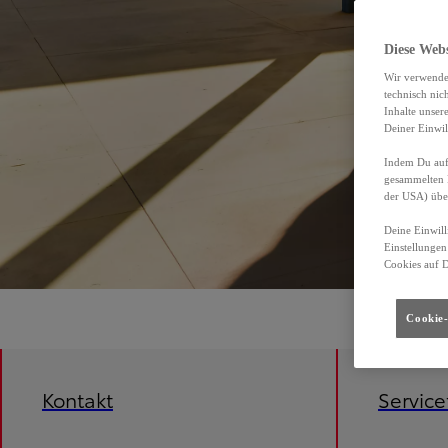
Diese Web
Wir verwende
technisch nic
Inhalte unser
Deiner Einwil
Indem Du auf 
gesammelten 
der USA) übe
Deine Einwill
Einstellungen
Cookies auf 
Cookie-
Kontakt
Servic