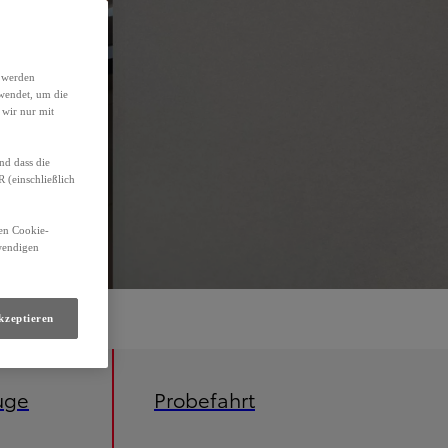
h werden
wendet, um die
 wir nur mit
nd dass die
(einschließlich
den Cookie-
twendigen
kzeptieren
uge
Probefahrt