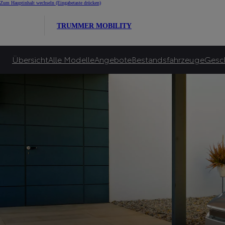
E-Auto Bonus für Alle
Zum Hauptinhalt wechseln
(Eingabetaste drücken)
Toyota garantiert bis zu 10.000€ E-Bonus***** und zusätzlich bis zu 6.000€ sta
TRUMMER MOBILITY
Zu unseren Angeboten
Übersicht
Alle Modelle
Angebote
Bestandsfahrzeuge
Gesc