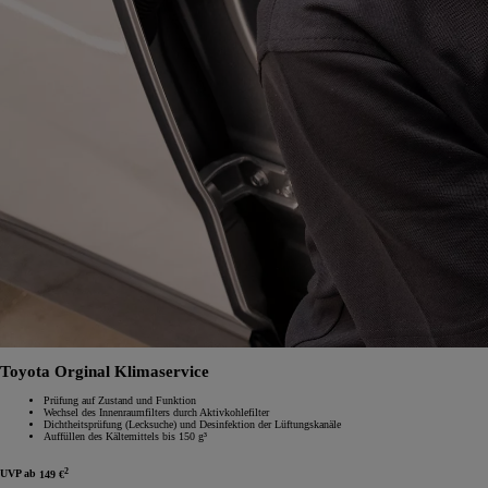
Toyota Orginal Klimaservice
Prüfung auf Zustand und Funktion
Wechsel des Innenraumfilters durch Aktivkohlefilter
Dichtheitsprüfung (Lecksuche) und Desinfektion der Lüftungskanäle
Auffüllen des Kältemittels bis 150 g³
2
UVP ab
149 €