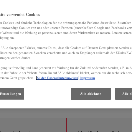
site verwendet Cookies
n Cookies und ähnliche Technologien für die ordnungsgemäße Funktion dieser Seite. Zusätzlic
ht notwendige Cookies von uns oder unseren Partnern (einschließlich Google und Facebook) ver
er Website und die Werbung zu personalisieren und deren Wirksamkeit zu messen. Letztere setzen
ligung ein.
"Alle akzeptieren" klickst, stimmst Du zu, dass alle Cookies auf Deinem Gerät platziert werden u
Daten zu den genannten Zwecken verarbeitet und auch an Empfänger außerhalb der EU/des EWR 
rtragen werden dürfen.
igung ist freiwillig und kann jederzeit mit Wirkung für die Zukunft widerrufen werden, z.B. in 
 in der Fußzeile der Website. Wenn Du auf "Alle ablehnen" klickst, werden nur die technisch no
Deinem Gerät gespeichert.
Zu den Datenschutzhinweisen
Impressum
Einstellungen
Alle ablehnen
Alle a
S), Systemleistung 160 kW (218 PS), kombiniert: 5.6 - 5.8 l/100 km; CO2-Emissionen kombiniert: 126 - 1