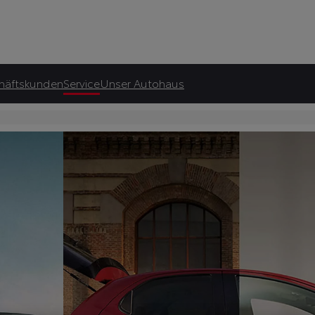
mbH
Garantie*
ubehör-
Sichern Sie sich bis zu 15 Jahre Toyota Relax Garantie.*
häftskunden
Service
Unser Autohaus
Service-Termin vereinbaren