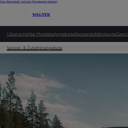
Zum Hauptinhalt wechseln
(Eingabetaste drücken)
Autohaus Wagner G
WAGNER
Machen Sie Ihren Toyota fit für den Sommer. Mit Original Toyota Service und Z
Angeboten.
Übersicht
Alle Modelle
Angebote
Bestandsfahrzeuge
Gesc
Service-Termin vereinbaren
Service- & Zubehörangebote