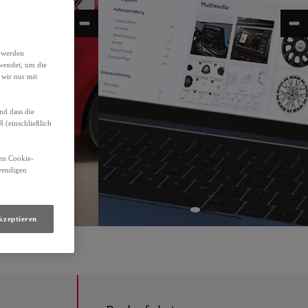
h werden
wendet, um die
 wir nur mit
nd dass die
(einschließlich
den Cookie-
twendigen
kzeptieren
32 g/km; CO2-Klasse D.