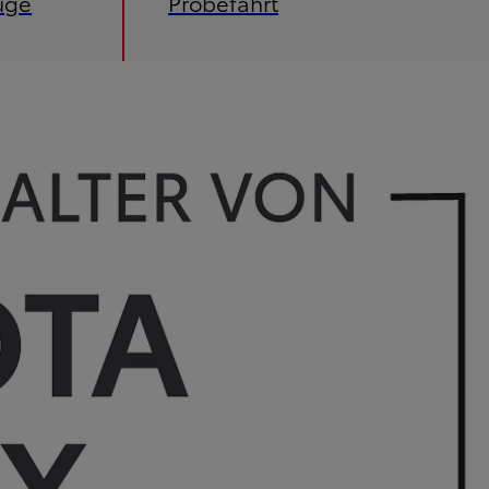
uge
Probefahrt