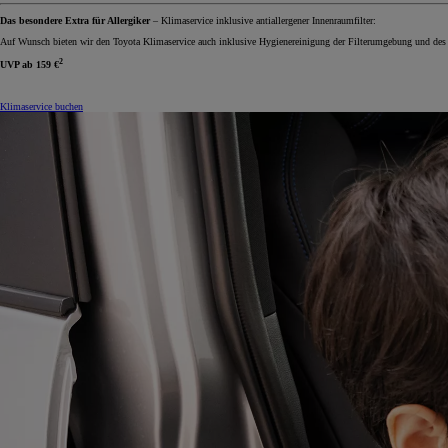
Das besondere Extra für Allergiker
– Klimaservice inklusive antiallergener Innenraumfilter:
Auf Wunsch bieten wir den Toyota Klimaservice auch inklusive Hygienereinigung der Filterumgebung und des
2
UVP ab
159 €
Klimaservice buchen