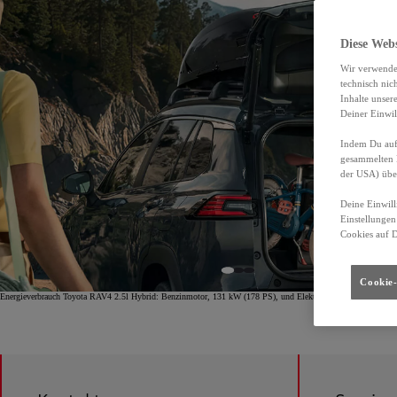
Diese Web
Wir verwende
technisch nic
Inhalte unser
Deiner Einwil
Indem Du auf 
gesammelten 
der USA) übe
Deine Einwill
Einstellungen
Cookies auf 
Cookie-
Energieverbrauch Toyota RAV4 2.5l Hybrid: Benzinmotor, 131 kW (178 PS), und Elektromotor, 88 kW (120 P