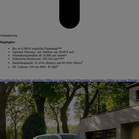
Vollelektrisch
Highlights:
Bis zu 6.000 € staatliche Förderung***
Optional Wartung+ mit Wallbox nur 39,90 € mtl.⁷
Winterkompletträder ab 19,90€ mtl leasen¹⁵
Elektrische Reichweite: 395-426 km****
5
Batteriekapazität: 61 kWh (Brutto) und 60 kWh (Netto)
6
DC Ladezeit 10% bis 80%: 45 Min
Unverbindliches Angebot anfordern
(Öffnet ein neues Fenster)
Probefahrt vereinbaren
(Öffnet ein neues Fenster)