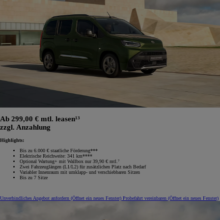
Ab 299,00 € mtl. leasen¹³
zzgl. Anzahlung
Highlights:
Bis zu 6.000 € staatliche Förderung***
Elektrische Reichweite: 341 km****
Optional Wartung+ mit Wallbox nur 39,90 € mtl.⁷
Zwei Fahrzeuglängen (L1/L2) für zusätzlichen Platz nach Bedarf
Variabler Innenraum mit umklapp‑ und verschiebbaren Sitzen
Bis zu 7 Sitze
Unverbindliches Angebot anfordern
(Öffnet ein neues Fenster)
Probefahrt vereinbaren
(Öffnet ein neues Fenster)