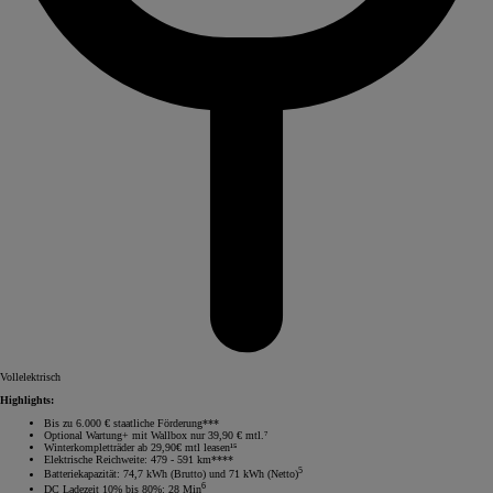
Vollelektrisch
Highlights:
Bis zu 6.000 € staatliche Förderung***
Optional Wartung+ mit Wallbox nur 39,90 € mtl.⁷
Winterkompletträder ab 29,90€ mtl leasen¹⁵
Elektrische Reichweite: 479 - 591 km****
5
Batteriekapazität: 74,7 kWh (Brutto) und 71 kWh (Netto)
6
DC Ladezeit 10% bis 80%: 28 Min