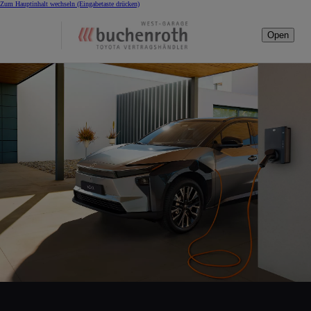
Zum Hauptinhalt wechseln
(Eingabetaste drücken)
Open