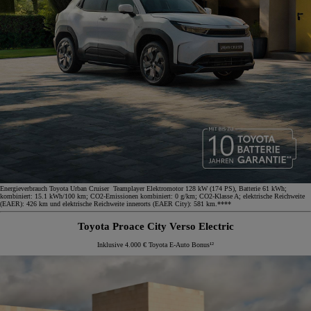
Energieverbrauch Toyota Urban Cruiser Teamplayer Elektromotor 128 kW (174 PS), Batterie 61 kWh;
kombiniert: 15.1 kWh/100 km; CO2-Emissionen kombiniert: 0 g/km; CO2-Klasse A; elektrische Reichweite
(EAER): 426 km und elektrische Reichweite innerorts (EAER City): 581 km.****
Toyota Proace City Verso Electric
Inklusive 4.000 € Toyota E-Auto Bonus¹²