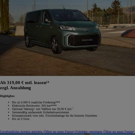
Ab 319,00 € mtl. leasen¹⁴
zzgl. Anzahlung
Highlights:
Bis zu 6.000 € staatliche Förderung***
Elektrische Reichweite: 343 km****
Optional Wartung+ mit Wallbox nur 39,90 € mtl.⁷
Serienmäßig umfassende Sicherheitsassistenten
Klimaautomatik vorn inkl. Frischluftanlage für die hinteren Sitzreihen
Bis zu 9 Sitze
Unverbindliches Angebot anfordern
(Öffnet ein neues Fenster)
Probefahrt vereinbaren
(Öffnet ein neues Fenster)