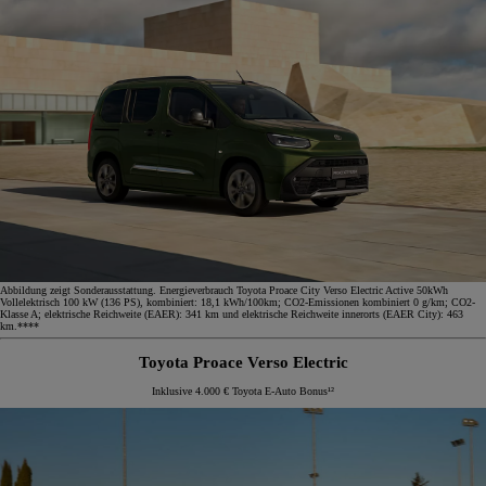
Abbildung zeigt Sonderausstattung. Energieverbrauch Toyota Proace City Verso Electric Active 50kWh
Vollelektrisch 100 kW (136 PS), kombiniert: 18,1 kWh/100km; CO2-Emissionen kombiniert 0 g/km; CO2-
Klasse A; elektrische Reichweite (EAER): 341 km und elektrische Reichweite innerorts (EAER City): 463
km.****
Toyota Proace Verso Electric
Inklusive 4.000 € Toyota E-Auto Bonus¹²