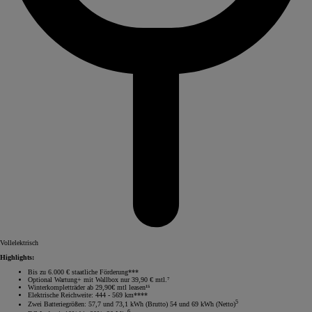
Vollelektrisch
Highlights:
Bis zu 6.000 € staatliche Förderung***
Optional Wartung+ mit Wallbox nur 39,90 € mtl.⁷
Winterkompletträder ab 29,90€ mtl leasen¹⁵
Elektrische Reichweite: 444 - 569 km****
5
Zwei Batteriegrößen: 57,7 und 73,1 kWh (Brutto) 54 und 69 kWh (Netto)
6