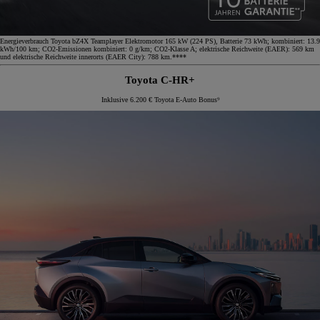
Energieverbrauch Toyota bZ4X Teamplayer Elektromotor 165 kW (224 PS), Batterie 73 kWh; kombiniert: 13.9
kWh/100 km; CO2-Emissionen kombiniert: 0 g/km; CO2-Klasse A; elektrische Reichweite (EAER): 569 km
und elektrische Reichweite innerorts (EAER City): 788 km.****
Toyota C-HR+
Inklusive 6.200 € Toyota E-Auto Bonus⁹