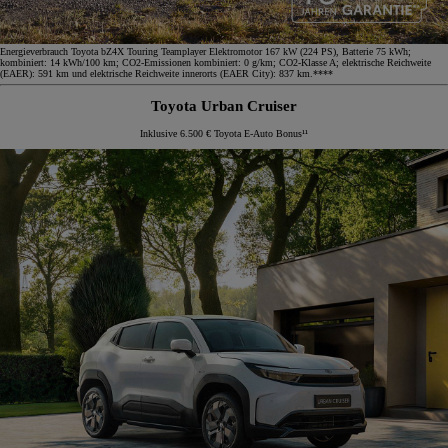
Energieverbrauch Toyota bZ4X Touring Teamplayer Elektromotor 167 kW (224 PS), Batterie 75 kWh;
kombiniert: 14 kWh/100 km; CO2-Emissionen kombiniert: 0 g/km; CO2-Klasse A; elektrische Reichweite
(EAER): 591 km und elektrische Reichweite innerorts (EAER City): 837 km.****
Toyota Urban Cruiser
Inklusive 6.500 € Toyota E-Auto Bonus¹¹