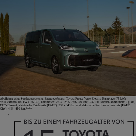
Abbildung zeigt Sonderausstattung. Energieverbrauch Toyota Proace Verso Electric Teamplayer 75 kWh
Vollelektrisch 100 kW (136 PS), kombiniert: 24.3 - 24.6 kWh/100 km; CO2-Emissionen kombiniert: 0 g/km;
CO2-Klasse A; elektrische Reichweite (EAER): 339 - 343 km und elektrische Reichweite innerorts (EAER
City): 445 - 450 km.****