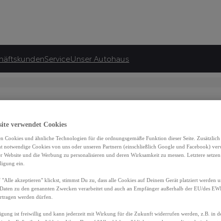
häftskunden
Service
Unser Autohaus
site verwendet Cookies
n Cookies und ähnliche Technologien für die ordnungsgemäße Funktion dieser Seite. Zusätzlic
iniert) 3,7 l/100 km; CO2-Emissionen (kombiniert) 85 g/km; CO2-Klasse B.
ht notwendige Cookies von uns oder unseren Partnern (einschließlich Google und Facebook) ver
9 kW (80 PS), Systemleistung 85 kW (116 PS); kombiniert: 3.8 l/100 km; CO2-Emissionen kombiniert: 87 g
er Website und die Werbung zu personalisieren und deren Wirksamkeit zu messen. Letztere setzen
ligung ein.
otor, 59 kW (80 PS), Systemleistung 85 kW (116 PS) kombiniert: 4,5 l/100 km; CO2-Emissionen kombiniert:
9 kWh/100 km; CO2-Emissionen (kombiniert): 0 g/km. CO2-Klasse: A; elektrische Reichweite (EAER): 444 km
"Alle akzeptieren" klickst, stimmst Du zu, dass alle Cookies auf Deinem Gerät platziert werden u
otor, 59 kW (80 PS), Systemleistung 85 kW (116 PS) kombiniert: 4,5 l/100 km; CO2-Emissionen kombiniert:
Daten zu den genannten Zwecken verarbeitet und auch an Empfänger außerhalb der EU/des EWR 
, kombiniert: 15,3 kWh/100 km; CO2-Emissionen kombiniert: 0 g/km; CO2-Klasse A; elektrische Reichweite 
rtragen werden dürfen.
 kW (95 PS), Systemleistung 103 kW (140 PS) 5-Türer kombiniert: 4,7 l/100 km; CO2-Emissionen kombinier
igung ist freiwillig und kann jederzeit mit Wirkung für die Zukunft widerrufen werden, z.B. in 
gieverbrauch (gewichtet, kombiniert) 10,9 kWh/100 km und 2,3 l/100 km, CO2-Emissionen (gewichtet/kombini