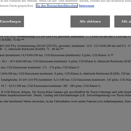
 in der Fußzeile der Website. Wenn Du auf "Alle ablehnen" klickst, werden nur die technisch no
Deinem Gerät gespeichert.
Zu den Datenschutzhinweisen
Impressum
everbrauch (kombiniert) 13,4 kWh/100 km, CO2-Emissionen (kombiniert): 0 g/km, CO2-Klasse: A ; elektrisc
romotor 70 kW (95 PS), Systemleistung 103 kW (140 PS) 5-Türer kombiniert: 4,4 l/100 km; CO2-Emissionen 
8 PS) und Elektromotor 70 kW (95 PS), Systemleistung 103 kW (140 PS) kombiniert: 4,5 l/100 km; CO2-Emis
Einstellungen
Alle ablehnen
Alle a
tromotor, 70 kW (95 PS), Systemleistung 103 kW (140 PS), kombiniert: 4,9 l/100 km; CO2-Emissionen kombi
, 88 kW (120 PS), Systemleistung 160 kW (218 PS) 5-Türer kombiniert: 5,6 l/100 km; CO2-Emissionen komb
W (182 PS), Systemleistung 225 kW (306 PS), gewichtet, kombiniert: 17.1 kWh/100 km und 1 l/100 km, CO2-
eite [EAER]: 75 km.**
 kW (163 PS), Systemleistung 164 kW (223 PS), gewichtet, kombiniert: 12.8 - 13.3 kWh/100 km und 0.5 - 0.
e: B - C; elektrische Reichweite [EAER]: 71 - 86 km.**
brauch (kombiniert) 14,9 kWh/100 km, CO2-Emissionen (kombiniert): 0 g/km, CO2-Klasse: A.**
rt: 18.1 - 18.4 kWh/100 km; CO2-Emissionen kombiniert: 0 g/km; CO2-Klasse A; elektrische Reichweite (EAE
100 km; CO2-Emissionen kombiniert: 171 - 174 g/km; CO2-Klasse F.
4.2 kWh/100 km; CO2-Emissionen kombiniert: 0 g/km; CO2-Klasse A; elektrische Reichweite (EAER): 218 km u
ng Schaltgetriebe, 81 kW (110 PS) kombiniert: 6,3 l/100 km; CO2-Emissionen kombiniert: 143 g/km; CO2 Kla
: 10.7 - 10.8 l/100 km; CO2-Emissionen kombiniert: 282 - 284 g/km; CO2-Klasse G.
-1140 Brüssel, Belgien. Die Toyota Relax Garantie gilt ausschließlich für Toyota Fahrzeuge nach jeder Inspek
sehenen Inspektionsintervalls. Details, Umfang und Einschränkungen (z.B. Zeitwertbegrenzung) von Toyota Rel
en oder berechneten Werten abweichen, da das Fahrverhalten sowie andere Faktoren (wie Außentemperatur, Eins