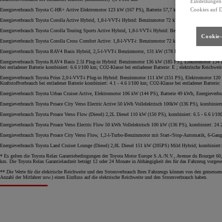
Einstellungen
Cookies auf 
Energieverbrauch Toyota C-HR+ Active Elektromotor 123 kW (167 PS), Batterie 57,7 kWh, Automatik, Energi
Energieverbrauch Toyota Corolla Active Hybrid, 1,8-l-VVT-i Hybrid: Benzinmotor 72 kW (98 PS) und Elekt
Energieverbrauch Toyota Corolla Touring Sports Active Hybrid, 1,8-l-VVT-i Hybrid: Benzinmotor 72 kW (9
Cookie-
Energieverbrauch Toyota Corolla Cross Comfort Active: 1,8-l-VVT-i: Benzinmotor 72 kW (98 PS), und Elek
Energieverbrauch Toyota RAV4 Basis Hybrid, 2,5-l-VVT-i Benzinmotor, 131 kW (178 PS), und Elektromotor
Energieverbrauch Toyota RAV4 Basis 2.5l Plug-in Hybrid: Benzinmotor 136 kW (185 PS), Elektromotor 134 k
bei entladener Batterie kombiniert: 6.6 l/100 km; CO2-Klasse bei entladener Batterie: E ; elektrische Reichw
Energieverbrauch Toyota Prius 2,0-l-VVT-i Plug-in Hybrid: Benzinmotor 111 kW (151 PS), Elektromotor 120
Kraftstoffverbrauch bei entladener Batterie kombiniert: 4.1 - 4.6 l/100 km; CO2-Klasse bei entladener Batteri
Energieverbrauch Toyota Urban Cruiser Active, Elektromotor 106 kW (144 PS), Batterie 49 kWh, Energiever
Energieverbrauch Toyota Proace City Verso Electric Active 50 kWh Vollelektrisch 100kW (136 PS), kombinie
Energieverbrauch Toyota Proace Verso Flow (Diesel) 2,2L Diesel 110 kW (150 PS), kombiniert: 6.5 - 6.6 l/
Energieverbrauch Toyota Proace Verso Electric Flow 50 kWh Vollelektrisch 100 kW (136 PS), kombiniert: 2
Energieverbrauch Toyota Proace City Verso Flow, 1,2-l-Turbo-Benzinmotor mit Start-/Stop-Automatik, 6-Ga
Energieverbrauch Toyota Land Cruiser Lounge (Diesel) 2,8L Diesel 151 kW (205PS) Mild Hybrid; kombiniert
* Es gelten die Toyota Relax Garantiebedingungen der Toyota Motor Europe S.A./N.V., Avenue du Bourget 60, B
km. Die Toyota Relax Garantielaufzeit beträgt 12 oder 24 Monate in Abhängigkeit des für das Fahrzeug vorge
** Die Werte für die elektrische Reichweite und den Stromverbrauch Ihres Fahrzeugs können von den gemessen
Anzahl der Mitfahrer usw.) einen Einfluss auf die elektrische Reichweite und den Stromverbrauch haben.