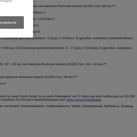
twendigen
he Reichweite (EAER): 458 km und elektrische Reichweite innerorts (EAER City): 658 km.**
kombiniert: 100 g/km; CO2-Klasse C.
sionen kombiniert: 101 g/km; CO2-Klasse C.
kzeptieren
niert: 112 g/km; CO2-Klasse C.
iniert: 126 g/km; CO2-Klasse D.
Emissionen gewichtet/kombiniert: 22 g/km; CO2-Klasse: B (gewichtet, kombiniert), Kraftstoffverbrauch
7 l/100 km, CO2-Emissionen gewichtet/kombiniert: 12 - 17 g/km; CO2-Klasse: B (gewichtet, kombiniert),
R): 337 - 341 km und elektrische Reichweite innerorts (EAER City): 455 - 463 km.**
nd elektrische Reichweite innerorts (EAER City): 300 km.**
sse E.
tion bei einem Toyota Partner bis zu einem Fahrzeugalter von 15 Jahren oder einer Laufleistung von 250.000
ax entnehmen Sie bitte den Garantiebedingungen unter:
https://www.toyota.de/relax
.
atz von Komfort-/Nebenverbrauchern, Straßenverhältnisse, Verkehr, Fahrzeugzustand, Reifendruck, Zuladung,