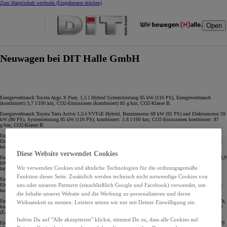
Zum Hauptinhalt wechseln
(Eingabetaste drücken)
Open
Neuwagen bei DIT Halle GmbH
Energieverbrauch Toyota Aygo X Pure, 1,5 l Hybrid Systemleistung 85 kW (116 PS), Energieverbrauch
(kombiniert) 3,7 l/100 km; CO2-Emissionen (kombiniert) 85 g/km; CO2-Klasse B.
Energieverbrauch Toyota Yaris Active 1,5-l-VVT-iE Hybrid, Benzinmotor 68 kW (92 PS) und Elektromotor 59
kW (80 PS), Systemleistung 85 kW (116 PS); kombiniert: 3.8 l/100 km; CO2-Emissionen kombiniert: 87
g/km; CO2-Klasse B.
Energieverbrauch Toyota Yaris Cross Basis Hybrid, 1,5-l-VVT-i Benzinmotor, 68 kW (92 PS), und
Elektromotor, 59 kW (80 PS), Systemleistung 85 kW (116 PS) kombiniert: 4,5 l/100 km; CO2-Emissionen
kombiniert: 101 g/km; CO2-Klasse C.
Diese Website verwendet Cookies
Energieverbrauch Toyota bZ4X Comfort, Frontantrieb, 57,7-kWh-Batterie, 123 kW (167 PS), kombiniert: 13,9
kWh/100 km; CO2-Emissionen (kombiniert): 0 g/km. CO2-Klasse: A; elektrische Reichweite (EAER): 444
Wir verwenden Cookies und ähnliche Technologien für die ordnungsgemäße
km und elektrische Reichweite innerorts (EAER City): 640 km.**
Funktion dieser Seite. Zusätzlich werden technisch nicht notwendige Cookies von
Energieverbrauch Toyota Yaris Cross Basis Hybrid, 1,5-l-VVT-i Benzinmotor, 68 kW (92 PS), und
uns oder unseren Partnern (einschließlich Google und Facebook) verwendet, um
Elektromotor, 59 kW (80 PS), Systemleistung 85 kW (116 PS) kombiniert: 4,5 l/100 km; CO2-Emissionen
kombiniert: 101 g/km; CO2-Klasse C.
die Inhalte unserer Website und die Werbung zu personalisieren und deren
Energieverbrauch Toyota bZ4X Touring Teamplayer Allrad Elektromotor 280 kW (380 PS), Batterie 74,7 kWh,
Wirksamkeit zu messen. Letztere setzen wir nur mit Deiner Einwilligung ein.
kombiniert: 15,3 kWh/100 km; CO2-Emissionen kombiniert: 0 g/km; CO2-Klasse A; elektrische Reichweite
(EAER): 528 km und elektrische Reichweite innerorts (EAER City): 720 km.**
Indem Du auf "Alle akzeptieren" klickst, stimmst Du zu, dass alle Cookies auf
Energieverbrauch Toyota C-HR Active Hybrid, 1,8-l-VVT-i Benzinmotor 72 kW (98 PS) und Elektromotor 70