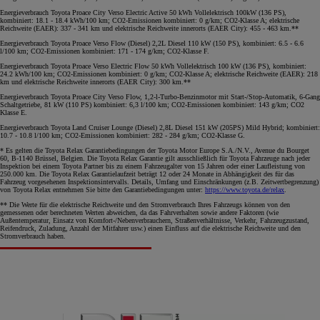
Energieverbrauch Toyota Proace City Verso Electric Active 50 kWh Vollelektrisch 100kW (136 PS),
kombiniert: 18.1 - 18.4 kWh/100 km; CO2-Emissionen kombiniert: 0 g/km; CO2-Klasse A; elektrische
Reichweite (EAER): 337 - 341 km und elektrische Reichweite innerorts (EAER City): 455 - 463 km.**
Energieverbrauch Toyota Proace Verso Flow (Diesel) 2,2L Diesel 110 kW (150 PS), kombiniert: 6.5 - 6.6
l/100 km; CO2-Emissionen kombiniert: 171 - 174 g/km; CO2-Klasse F.
Energieverbrauch Toyota Proace Verso Electric Flow 50 kWh Vollelektrisch 100 kW (136 PS), kombiniert:
24.2 kWh/100 km; CO2-Emissionen kombiniert: 0 g/km; CO2-Klasse A; elektrische Reichweite (EAER): 218
km und elektrische Reichweite innerorts (EAER City): 300 km.**
Energieverbrauch Toyota Proace City Verso Flow, 1,2-l-Turbo-Benzinmotor mit Start-/Stop-Automatik, 6-Gang
Schaltgetriebe, 81 kW (110 PS) kombiniert: 6,3 l/100 km; CO2-Emissionen kombiniert: 143 g/km; CO2
Klasse E.
Energieverbrauch Toyota Land Cruiser Lounge (Diesel) 2,8L Diesel 151 kW (205PS) Mild Hybrid; kombiniert:
10.7 - 10.8 l/100 km; CO2-Emissionen kombiniert: 282 - 284 g/km; CO2-Klasse G.
* Es gelten die Toyota Relax Garantiebedingungen der Toyota Motor Europe S.A./N.V., Avenue du Bourget
60, B-1140 Brüssel, Belgien. Die Toyota Relax Garantie gilt ausschließlich für Toyota Fahrzeuge nach jeder
Inspektion bei einem Toyota Partner bis zu einem Fahrzeugalter von 15 Jahren oder einer Laufleistung von
250.000 km. Die Toyota Relax Garantielaufzeit beträgt 12 oder 24 Monate in Abhängigkeit des für das
Fahrzeug vorgesehenen Inspektionsintervalls. Details, Umfang und Einschränkungen (z.B. Zeitwertbegrenzung)
von Toyota Relax entnehmen Sie bitte den Garantiebedingungen unter:
https://www.toyota.de/relax
.
** Die Werte für die elektrische Reichweite und den Stromverbrauch Ihres Fahrzeugs können von den
gemessenen oder berechneten Werten abweichen, da das Fahrverhalten sowie andere Faktoren (wie
Außentemperatur, Einsatz von Komfort-/Nebenverbrauchern, Straßenverhältnisse, Verkehr, Fahrzeugzustand,
Reifendruck, Zuladung, Anzahl der Mitfahrer usw.) einen Einfluss auf die elektrische Reichweite und den
Stromverbrauch haben.