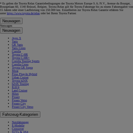
* Es gelten die Toyota Relax Garantiebedingungen der Toyota Motors Europe S.A./N.V., Avenue du Bourget,
Bourgetlaan 60, 1140 Brüssel, Belgien. Toyota Relax gilt für Toyota Fahrzeuge bis zu einem Fahrzeugalter von
15 Jahren oder einer Laufleistung von 250.000 km. Einzelheiten zur Toyota Relax Garantie erfahren Sie
unter
https://www.toyota.de/relax
oder bei Ihrem Toyota Partner.
Neuwagen
Neuwagen
Neuwagen
Aygo X
Yaris
GR Yaris
Yaris Cross
Corolla
Toyota C-HR
Toyota C-HR+
Corolla Touring Sports
Corolla Cross
Toyota GR Supra
Mirai
Prius Plug-In Hybrid
Urban Cruiser
Toyota bZ4X
bZ4X Touring
RAV4
Land Cruiser
Hilux
Proace
Proace Verso
Proace City
Proace City Verso
Fahrzeug-Kategorien
Nutzfahrzeuge
E-Modelle
Crossover
SUVs & 4X4