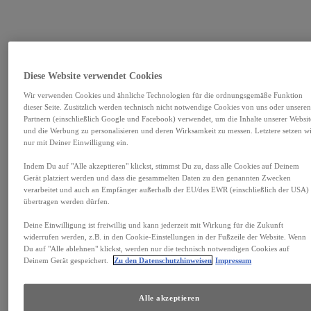
Toyota Relax
Spüren Sie die Gelassenheit mit 15 Jahren Garantie.*
Diese Website verwendet Cookies
Mehr über Toyota Relax erfahren
Wir verwenden Cookies und ähnliche Technologien für die ordnungsgemäße Funktion
dieser Seite. Zusätzlich werden technisch nicht notwendige Cookies von uns oder unsere
Partnern (einschließlich Google und Facebook) verwendet, um die Inhalte unserer Websit
und die Werbung zu personalisieren und deren Wirksamkeit zu messen. Letztere setzen w
nur mit Deiner Einwilligung ein.
Indem Du auf "Alle akzeptieren" klickst, stimmst Du zu, dass alle Cookies auf Deinem
Gerät platziert werden und dass die gesammelten Daten zu den genannten Zwecken
verarbeitet und auch an Empfänger außerhalb der EU/des EWR (einschließlich der USA)
übertragen werden dürfen.
Deine Einwilligung ist freiwillig und kann jederzeit mit Wirkung für die Zukunft
widerrufen werden, z.B. in den Cookie-Einstellungen in der Fußzeile der Website. Wenn
Du auf "Alle ablehnen" klickst, werden nur die technisch notwendigen Cookies auf
Deinem Gerät gespeichert.
Zu den Datenschutzhinweisen
Impressum
Alle akzeptieren