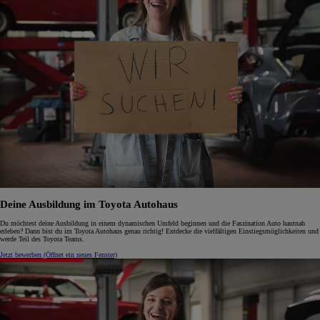
Deine Ausbildung im Toyota Autohaus
Du möchtest deine Ausbildung in einem dynamischen Umfeld beginnen und die Faszination Auto hautnah
erleben? Dann bist du im Toyota Autohaus genau richtig! Entdecke die vielfältigen Einstiegsmöglichkeiten und
werde Teil des Toyota Teams.
Jetzt bewerben
(Öffnet ein neues Fenster)