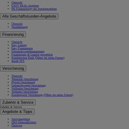
Übersicht
EASY DEAL Angebote
0% Finanzierung* bei Steckermodellen
Alle Geschäftskunden-Angebote
Übersicht
Nutzfahrzeuge
Finanzierung
Übersicht
Easy Leasing
Easy Finanzierung
Gebrauchtwagenfinanzierung
Finanzierung & Leasing gewerblich
Kundenportal Bank
(Öffnet ein neues Fenster)
Inside TFS
Versicherung
Übersicht
Telematik-Versicherung
Hybrid-Versicherung
Gebrauchtwagen-Versicherung
Vollkasko-Versicherung
Teilkasko-Versicherung
Kundenportal Versicherung
(Öffnet ein neues Fenster)
Zubehör & Service
Zubehör & Service
Angebote & Tipps
Serviceangebote
DNA Diebstahlschutz
Ölservice