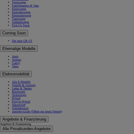
Sportwagen
Familienautos & Vans
Kleinwagen
Kompaktwagen
Kleintransporter
Transporter
Geländewagen
Pick-Up Truck
Coming Soon
Der neue GR GT
Ehemalige Modelle
Auris
Avensis
Camry
Verso
Elektromobilität
Alle E-Modelle
Vorteile & Umstieg
Laden & Tanken
Reichweite
Technologie
Hybrid
Plug-in Hybrid
Wasserstoff
Vollelektrisch
Antriebs-Guide
(Öffnet ein neues Fenster)
Angebote & Finanzierung
Angebote & Finanzierung
Alle Privatkunden-Angebote