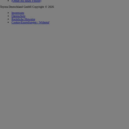
(Öffnet ein neues Fenster)
Toyota Deutschland GmbH Copyright © 2026
Impressum
Datenschutz
Rechtliche Hinweise
Cookie-Einstellungen / Widerruf