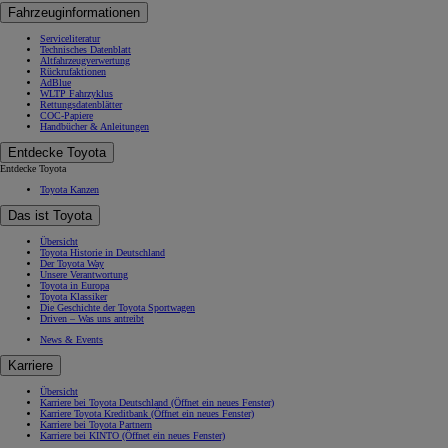
Fahrzeuginformationen
Serviceliteratur
Technisches Datenblatt
Altfahrzeugverwertung
Rückrufaktionen
AdBlue
WLTP Fahrzyklus
Rettungsdatenblätter
COC-Papiere
Handbücher & Anleitungen
Entdecke Toyota
Entdecke Toyota
Toyota Kanzen
Das ist Toyota
Übersicht
Toyota Historie in Deutschland
Der Toyota Way
Unsere Verantwortung
Toyota in Europa
Toyota Klassiker
Die Geschichte der Toyota Sportwagen
Driven – Was uns antreibt
News & Events
Karriere
Übersicht
Karriere bei Toyota Deutschland
(Öffnet ein neues Fenster)
Karriere Toyota Kreditbank
(Öffnet ein neues Fenster)
Karriere bei Toyota Partnern
Karriere bei KINTO
(Öffnet ein neues Fenster)