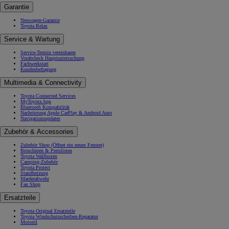
Garantie
Neuwagen-Garantie
Toyota Relax
Service & Wartung
Service-Termin vereinbaren
Vorabcheck Hauptuntersuchung
Fachwerkstatt
Kundenbefragung
Multimedia & Connectivity
Toyota Connected Services
MyToyota App
Bluetooth Kompabilität
Nachrüstung Apple CarPlay & Android Auto
Navigationsupdates
Zubehör & Accessories
Zubehör Shop
(Öffnet ein neues Fenster)
Broschüren & Preislisten
Toyota Wallboxen
Camping-Zubehör
Toyota Protect
Standheizung
Marderabwehr
Fan Shop
Ersatzteile
Toyota Original Ersatzteile
Toyota Windschutzscheiben-Reparatur
Motoröl