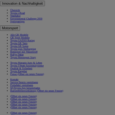
Innovation & Nachhaltigkeit
Übersicht
Toyota i-Road
Waldlabor
Envorinmental Challenge 2050
Spritspartipps
Motorsport
Alle GR Modelle
GR Sport Modelle
Toyota GAZOO Racing
Toyota GR Yaris
Toyota GR Supra
Toyota goes Nürburgring
Rennsport mit Wasserstoff
Rallye Dakar
Toyota Motorsport Story
Toyota Magazin Auto & Leben
Toyota T-Mate Assistenzsysteme
Qualität & Sicherheit
Toyota Ratgeber
Presse
(Öffnet ein neues Fenster)
Kontakt
Service-Termin vereinbaren
Probefahrt vereinbaren
MyToyota App herunterladen
Barrierefreiheitserklärung
(Öffnet ein neues Fenster)
(Öffnet ein neues Fenster)
(Öffnet ein neues Fenster)
(Öffnet ein neues Fenster)
(Öffnet ein neues Fenster)
(Öffnet ein neues Fenster)
(Öffnet ein neues Fenster)