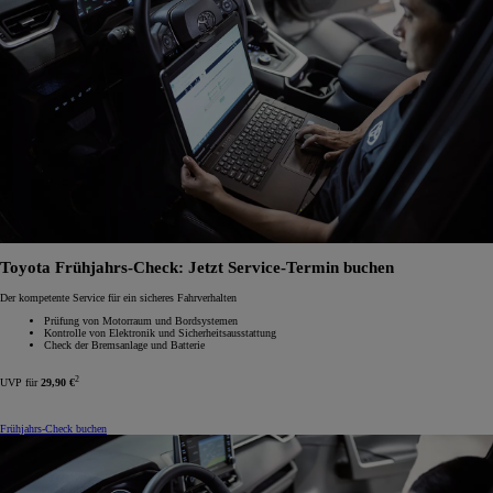
Toyota Frühjahrs-Check: Jetzt Service-Termin buchen
Der kompetente Service für ein sicheres Fahrverhalten
Prüfung von Motorraum und Bordsystemen
Kontrolle von Elektronik und Sicherheitsausstattung
Check der Bremsanlage und Batterie
2
UVP für
29,90 €
Frühjahrs-Check buchen