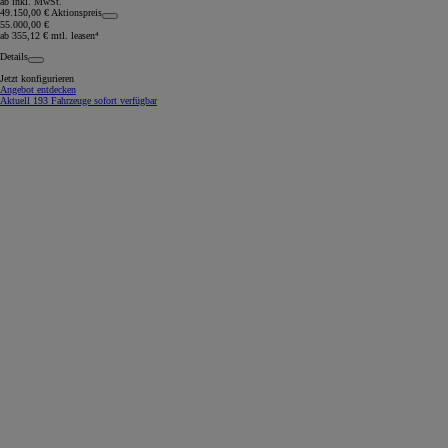
ab inkl. MwSt.
49.150,00 € Aktionspreis
55.000,00 €
ab 355,12 € mtl. leasen⁴
Details
Jetzt konfigurieren
Angebot entdecken
Aktuell 193 Fahrzeuge sofort verfügbar