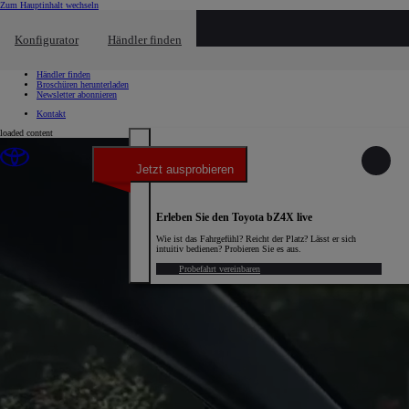
(Eingabetaste drücken)
Zum Hauptinhalt wechseln
Schnellzugriff
Schnellzugriff
Konfigurator
Händler finden
Klicken um das Reach-Out-Menü zu schließen
Probefahrt vereinbaren
Service-Termin vereinbaren
Händler finden
Broschüren herunterladen
Newsletter abonnieren
Kontakt
loaded content
Jetzt ausprobieren
Erleben Sie den Toyota bZ4X live
Wie ist das Fahrgefühl? Reicht der Platz? Lässt er sich
intuitiv bedienen? Probieren Sie es aus.
Probefahrt vereinbaren