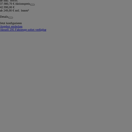
ab inkl. MwSt.
37.980,70 € Aktionspreis
42.990,00 €
ab 249,00 € mtl. leasen³
Details
Jetzt konfigurieren
Angebot entdecken
Aktuell 295 Fahrzeuge sofort verfügbar